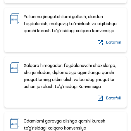
Yollanma jinoyatchilarni yollash, ulardan
foydalanish, moliyaviy taʼminlash va o‘qitishga
qarshi kurash to‘g‘risidagi xalqaro konvensiya
Batafsil
Xalqaro himoyadan foydalanuvchi shaxslarga,
shu jumladan, diplomatiya agentlariga qarshi
jinoyatlarning oldini olish va bunday jinoyatlar
uchun jazolash to‘g‘risidagi Konvensiya
Batafsil
Odamlarni garovga olishga qarshi kurash
to‘g‘risidagi xalqaro konvensiya