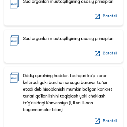
Sud organlari mustaqilligining asosiy prinsiplari
Batafsil
Sud organlari mustaqilligining asosiy prinsiplari
Batafsil
Oddiy qurolning haddan tashqari ko‘p zarar
keltiradi yoki barcha narsaga baravar taʼsir
etadi deb hisoblanishi mumkin bo‘lgan konkret
turlari qo‘llanilishini taqiqlash yoki cheklash
to‘g‘risidagi Konvensiya (I, II va III-son
bayonnomalar bilan)
Batafsil