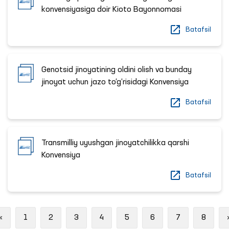
konvensiyasiga doir Kioto Bayonnomasi
Batafsil
Genotsid jinoyatining oldini olish va bunday
jinoyat uchun jazo to‘g‘risidagi Konvensiya
Batafsil
Transmilliy uyushgan jinoyatchilikka qarshi
Konvensiya
Batafsil
Previous
«
1
2
3
4
5
6
7
8