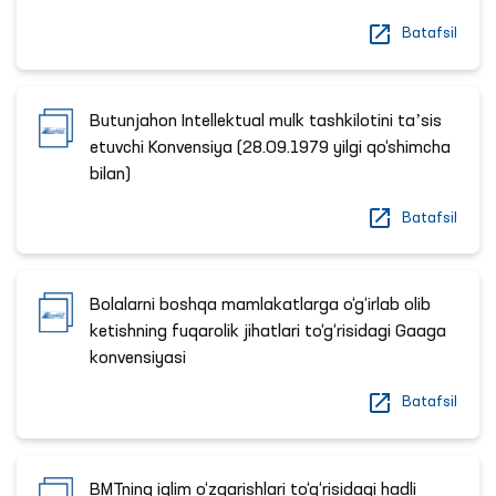
Batafsil
Butunjahon Intellektual mulk tashkilotini taʼsis
etuvchi Konvensiya (28.09.1979 yilgi qo‘shimcha
bilan)
Batafsil
Bolalarni boshqa mamlakatlarga o‘g‘irlab olib
ketishning fuqarolik jihatlari to‘g‘risidagi Gaaga
konvensiyasi
Batafsil
BMTning iqlim o‘zgarishlari to‘g‘risidagi hadli