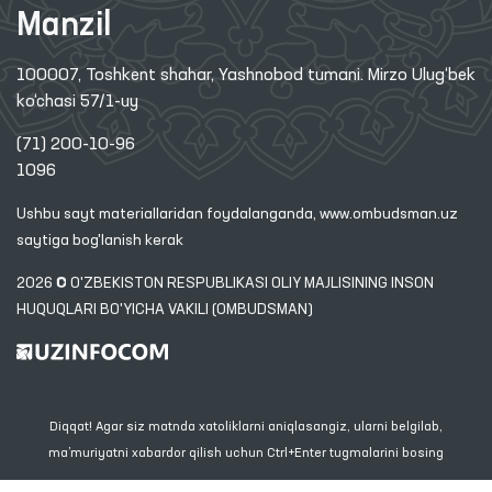
Manzil
100007, Toshkent shahar, Yashnobod tumani. Mirzo Ulug‘bek
ko‘chasi 57/1-uy
(71) 200-10-96
1096
Ushbu sayt materiallaridan foydalanganda,
www.ombudsman.uz
saytiga bog'lanish kerak
2026 © O'ZBEKISTON RESPUBLIKASI OLIY MAJLISINING INSON
HUQUQLARI BO'YICHA VAKILI (OMBUDSMAN)
Diqqat! Agar siz matnda xatoliklarni aniqlasangiz, ularni belgilab,
ma’muriyatni xabardor qilish uchun Ctrl+Enter tugmalarini bosing