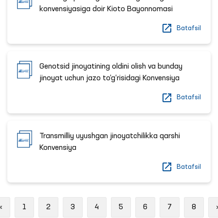
konvensiyasiga doir Kioto Bayonnomasi
Batafsil
Genotsid jinoyatining oldini olish va bunday
jinoyat uchun jazo to‘g‘risidagi Konvensiya
Batafsil
Transmilliy uyushgan jinoyatchilikka qarshi
Konvensiya
Batafsil
Previous
«
1
2
3
4
5
6
7
8