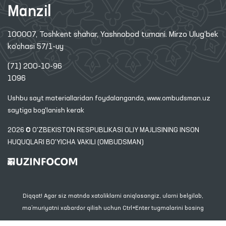
Manzil
100007, Toshkent shahar, Yashnobod tumani. Mirzo Ulug‘bek
ko‘chasi 57/1-uy
(71) 200-10-96
1096
Ushbu sayt materiallaridan foydalanganda,
www.ombudsman.uz
saytiga bog'lanish kerak
2026 © O'ZBEKISTON RESPUBLIKASI OLIY MAJLISINING INSON
HUQUQLARI BO'YICHA VAKILI (OMBUDSMAN)
Diqqat! Agar siz matnda xatoliklarni aniqlasangiz, ularni belgilab,
ma’muriyatni xabardor qilish uchun Ctrl+Enter tugmalarini bosing