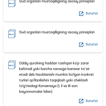
Sud organlari mustaqilligining asosiy prinsiplari
Batafsil
Sud organlari mustaqilligining asosiy prinsiplari
Batafsil
Oddiy qurolning haddan tashqari ko‘p zarar
keltiradi yoki barcha narsaga baravar taʼsir
etadi deb hisoblanishi mumkin bo‘lgan konkret
turlari qo‘llanilishini taqiqlash yoki cheklash
to‘g‘risidagi Konvensiya (I, II va III-son
bayonnomalar bilan)
Batafsil