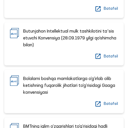
Batafsil
Butunjahon Intellektual mulk tashkilotini taʼsis
etuvchi Konvensiya (28.09.1979 yilgi qo‘shimcha
bilan)
Batafsil
Bolalarni boshqa mamlakatlarga o‘g‘irlab olib
ketishning fuqarolik jihatlari to‘g‘risidagi Gaaga
konvensiyasi
Batafsil
BMTning iqlim o‘zgarishlari to‘g‘risidagi hadli