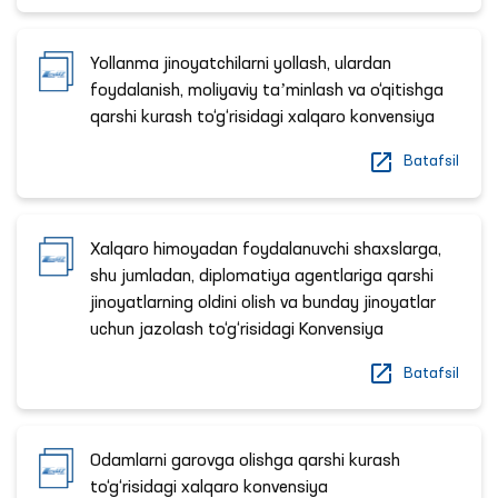
Yollanma jinoyatchilarni yollash, ulardan
foydalanish, moliyaviy taʼminlash va o‘qitishga
qarshi kurash to‘g‘risidagi xalqaro konvensiya
Batafsil
Xalqaro himoyadan foydalanuvchi shaxslarga,
shu jumladan, diplomatiya agentlariga qarshi
jinoyatlarning oldini olish va bunday jinoyatlar
uchun jazolash to‘g‘risidagi Konvensiya
Batafsil
Odamlarni garovga olishga qarshi kurash
to‘g‘risidagi xalqaro konvensiya