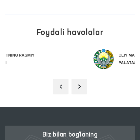
Foydali havolalar
OLIY MAJLIS QONUNCHILIK
PALATASI
‹
›
Biz bilan bog'laning