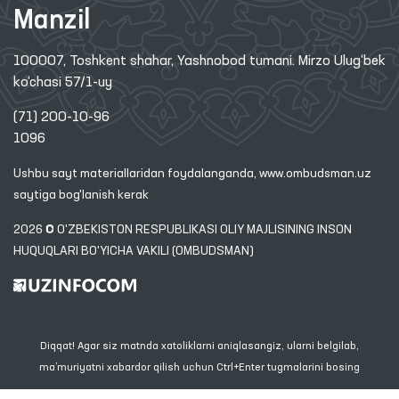
Manzil
100007, Toshkent shahar, Yashnobod tumani. Mirzo Ulug‘bek
ko‘chasi 57/1-uy
(71) 200-10-96
1096
Ushbu sayt materiallaridan foydalanganda,
www.ombudsman.uz
saytiga bog'lanish kerak
2026 © O'ZBEKISTON RESPUBLIKASI OLIY MAJLISINING INSON
HUQUQLARI BO'YICHA VAKILI (OMBUDSMAN)
Diqqat! Agar siz matnda xatoliklarni aniqlasangiz, ularni belgilab,
ma’muriyatni xabardor qilish uchun Ctrl+Enter tugmalarini bosing