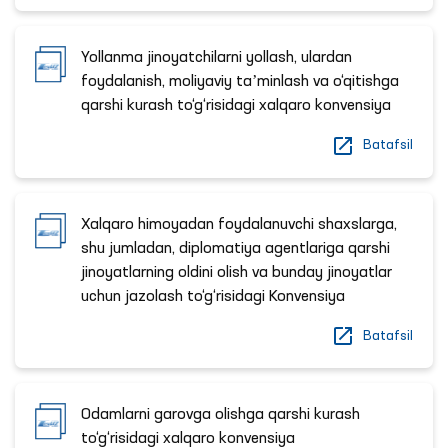
Yollanma jinoyatchilarni yollash, ulardan
foydalanish, moliyaviy taʼminlash va o‘qitishga
qarshi kurash to‘g‘risidagi xalqaro konvensiya
Batafsil
Xalqaro himoyadan foydalanuvchi shaxslarga,
shu jumladan, diplomatiya agentlariga qarshi
jinoyatlarning oldini olish va bunday jinoyatlar
uchun jazolash to‘g‘risidagi Konvensiya
Batafsil
Odamlarni garovga olishga qarshi kurash
to‘g‘risidagi xalqaro konvensiya