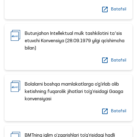
Batafsil
Butunjahon Intellektual mulk tashkilotini taʼsis
etuvchi Konvensiya (28.09.1979 yilgi qo‘shimcha
bilan)
Batafsil
Bolalarni boshqa mamlakatlarga o‘g‘irlab olib
ketishning fuqarolik jihatlari to‘g‘risidagi Gaaga
konvensiyasi
Batafsil
BMTning iqlim o‘zgarishlari to‘g‘risidagi hadli