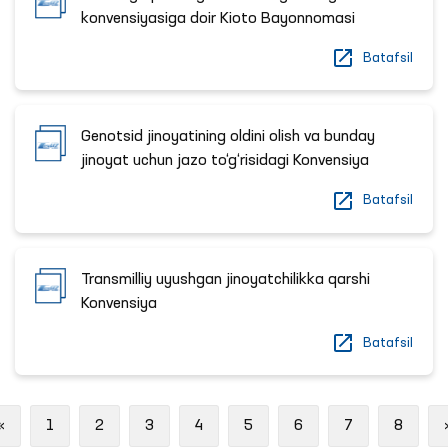
konvensiyasiga doir Kioto Bayonnomasi
Batafsil
Genotsid jinoyatining oldini olish va bunday
jinoyat uchun jazo to‘g‘risidagi Konvensiya
Batafsil
Transmilliy uyushgan jinoyatchilikka qarshi
Konvensiya
Batafsil
Previous
«
1
2
3
4
5
6
7
8