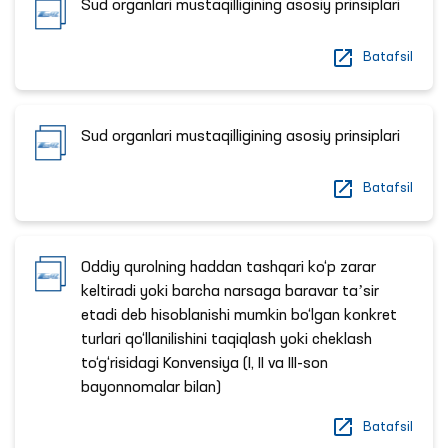
Sud organlari mustaqilligining asosiy prinsiplari
Batafsil
Sud organlari mustaqilligining asosiy prinsiplari
Batafsil
Oddiy qurolning haddan tashqari ko‘p zarar
keltiradi yoki barcha narsaga baravar taʼsir
etadi deb hisoblanishi mumkin bo‘lgan konkret
turlari qo‘llanilishini taqiqlash yoki cheklash
to‘g‘risidagi Konvensiya (I, II va III-son
bayonnomalar bilan)
Batafsil