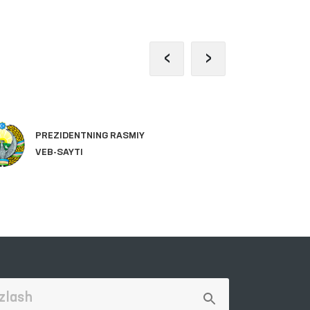
‹
›
PREZIDENTNING RASMIY
OL
VEB-SAYTI
PA