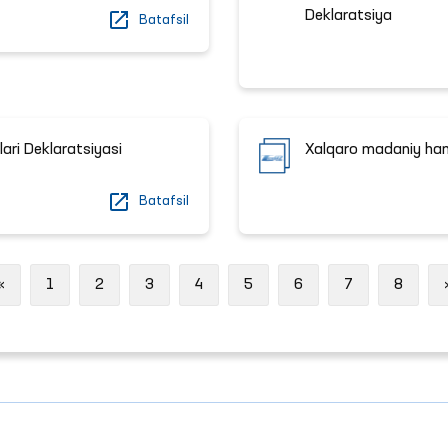
Deklaratsiya
Batafsil
ari Deklaratsiyasi
Xalqaro madaniy hamk
Batafsil
Previous
«
1
2
3
4
5
6
7
8