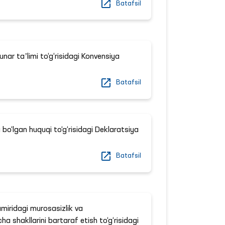
Batafsil
nar taʼlimi to‘g‘risidagi Konvensiya
Batafsil
a bo‘lgan huquqi to‘g‘risidagi Deklaratsiya
Batafsil
amiridagi murosasizlik va
ha shakllarini bartaraf etish to‘g‘risidagi