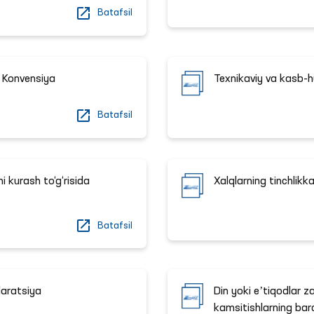
Batafsil
da Konvensiya
Texnikaviy va kasb-hu
Batafsil
 kurash to‘g‘risida
Xalqlarning tinchlikk
Batafsil
klaratsiya
Din yoki eʼtiqodlar z
kamsitishlarning barc