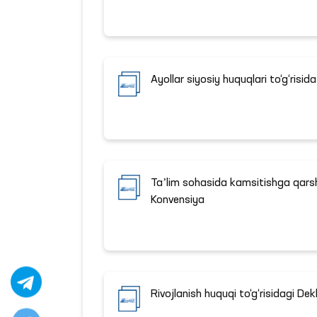
Ayollar siyosiy huquqlari to‘g‘risi
Taʼlim sohasida kamsitishga qarshi
Konvensiya
Rivojlanish huquqi to‘g‘risidagi De