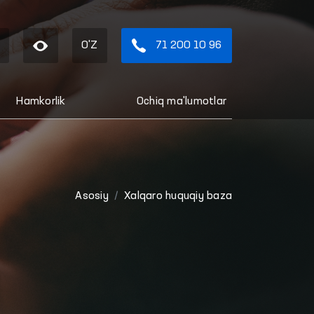
O'Z
71 200 10 96
Hamkorlik
Ochiq ma'lumotlar
Asosiy
Xalqaro huquqiy baza