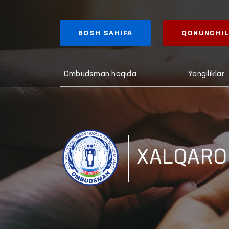
BOSH SAHIFA
QONUNCHIL
Ombudsman haqida
Yangiliklar
XALQARO