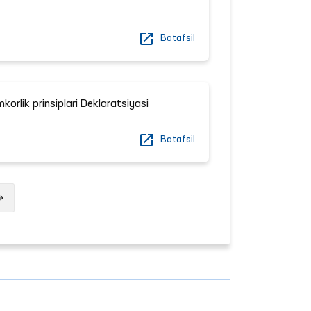
Batafsil
orlik prinsiplari Deklaratsiyasi
Batafsil
Next
»