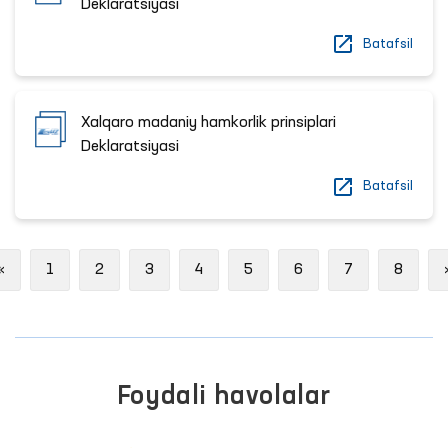
Deklaratsiyasi
Batafsil
Xalqaro madaniy hamkorlik prinsiplari
Deklaratsiyasi
Batafsil
Previous
«
1
2
3
4
5
6
7
8
Foydali havolalar