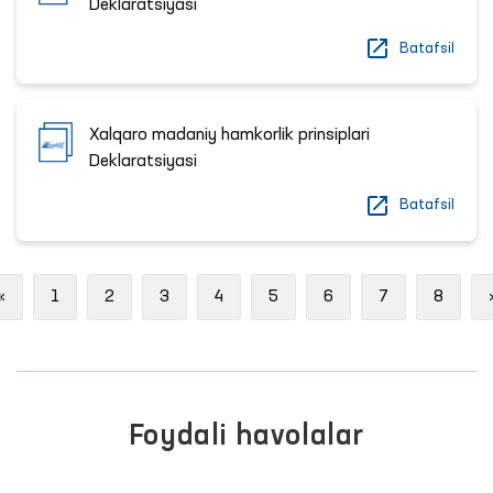
Deklaratsiyasi
Batafsil
Xalqaro madaniy hamkorlik prinsiplari
Deklaratsiyasi
Batafsil
Previous
«
1
2
3
4
5
6
7
8
Foydali havolalar