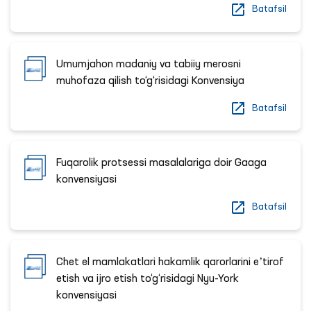
Batafsil
Umumjahon madaniy va tabiiy merosni
muhofaza qilish to‘g‘risidagi Konvensiya
Batafsil
Fuqarolik protsessi masalalariga doir Gaaga
konvensiyasi
Batafsil
Chet el mamlakatlari hakamlik qarorlarini eʼtirof
etish va ijro etish to‘g‘risidagi Nyu-York
konvensiyasi