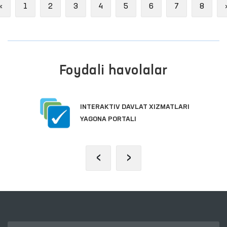
Previous
«
1
2
3
4
5
6
7
8
Foydali havolalar
INTERAKTIV DAVLAT XIZMATLARI
YAGONA PORTALI
‹
›