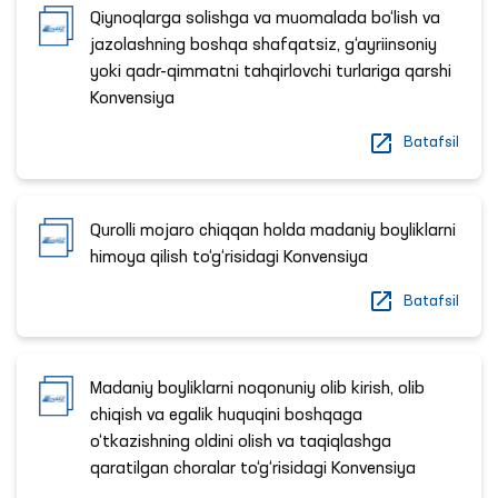
Qiynoqlarga solishga va muomalada bo‘lish va
jazolashning boshqa shafqatsiz, g‘ayriinsoniy
yoki qadr-qimmatni tahqirlovchi turlariga qarshi
Konvensiya
Batafsil
Qurolli mojaro chiqqan holda madaniy boyliklarni
himoya qilish to‘g‘risidagi Konvensiya
Batafsil
Madaniy boyliklarni noqonuniy olib kirish, olib
chiqish va egalik huquqini boshqaga
o‘tkazishning oldini olish va taqiqlashga
qaratilgan choralar to‘g‘risidagi Konvensiya