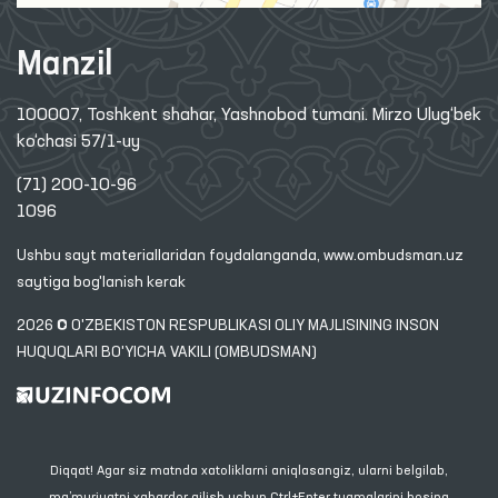
Manzil
100007, Toshkent shahar, Yashnobod tumani. Mirzo Ulug‘bek
ko‘chasi 57/1-uy
(71) 200-10-96
1096
Ushbu sayt materiallaridan foydalanganda,
www.ombudsman.uz
saytiga bog'lanish kerak
2026 © O'ZBEKISTON RESPUBLIKASI OLIY MAJLISINING INSON
HUQUQLARI BO'YICHA VAKILI (OMBUDSMAN)
Diqqat! Agar siz matnda xatoliklarni aniqlasangiz, ularni belgilab,
ma’muriyatni xabardor qilish uchun Ctrl+Enter tugmalarini bosing