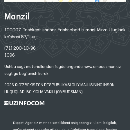
Manzil
100007, Toshkent shahar, Yashnobod tumani. Mirzo Ulug‘bek
ko‘chasi 57/1-uy
(71) 200-10-96
1096
Ushbu sayt materiallaridan foydalanganda,
www.ombudsman.uz
saytiga bog'lanish kerak
2026 © O'ZBEKISTON RESPUBLIKASI OLIY MAJLISINING INSON
HUQUQLARI BO'YICHA VAKILI (OMBUDSMAN)
Diqqat! Agar siz matnda xatoliklarni aniqlasangiz, ularni belgilab,
ma’muriyatni xabardor qilish uchun Ctrl+Enter tugmalarini bosing