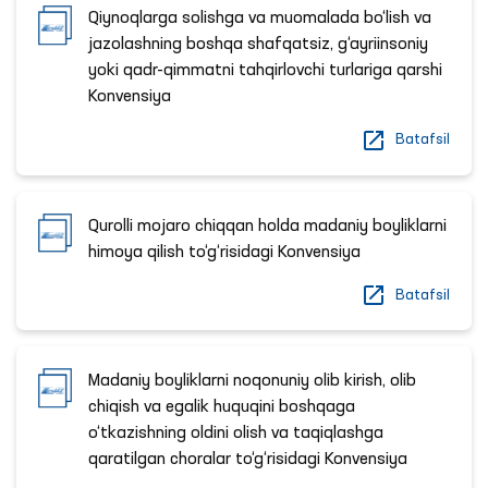
Qiynoqlarga solishga va muomalada bo‘lish va
jazolashning boshqa shafqatsiz, g‘ayriinsoniy
yoki qadr-qimmatni tahqirlovchi turlariga qarshi
Konvensiya
Batafsil
Qurolli mojaro chiqqan holda madaniy boyliklarni
himoya qilish to‘g‘risidagi Konvensiya
Batafsil
Madaniy boyliklarni noqonuniy olib kirish, olib
chiqish va egalik huquqini boshqaga
o‘tkazishning oldini olish va taqiqlashga
qaratilgan choralar to‘g‘risidagi Konvensiya