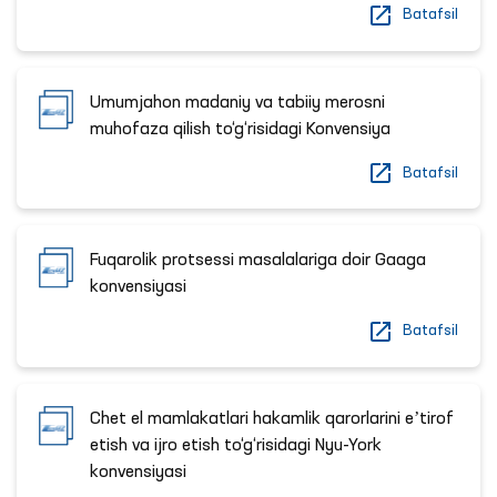
Batafsil
Umumjahon madaniy va tabiiy merosni
muhofaza qilish to‘g‘risidagi Konvensiya
Batafsil
Fuqarolik protsessi masalalariga doir Gaaga
konvensiyasi
Batafsil
Chet el mamlakatlari hakamlik qarorlarini eʼtirof
etish va ijro etish to‘g‘risidagi Nyu-York
konvensiyasi