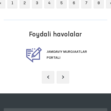
Previous
«
1
2
3
4
5
6
7
8
Foydali havolalar
JAMOAVIY MUROJAATLAR
PORTALI
‹
›