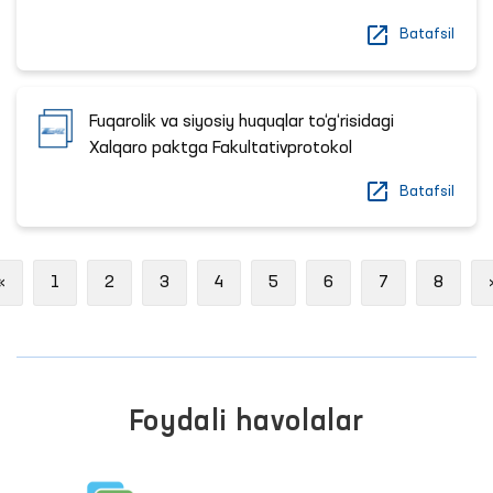
Batafsil
Fuqarolik va siyosiy huquqlar to‘g‘risidagi
Xalqaro paktga Fakultativprotokol
Batafsil
Previous
«
1
2
3
4
5
6
7
8
Foydali havolalar