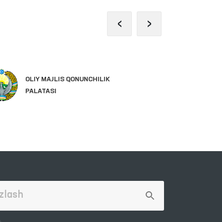
‹
›
IN
OLIY MAJLIS QONUNCHILIK
YA
PALATASI