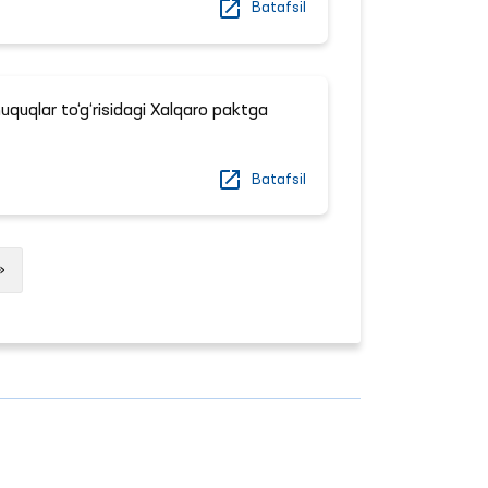
Batafsil
huquqlar to‘g‘risidagi Xalqaro paktga
Batafsil
Next
»