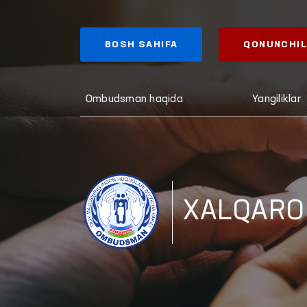
BOSH SAHIFA
QONUNCHIL
Ombudsman haqida
Yangiliklar
XALQARO