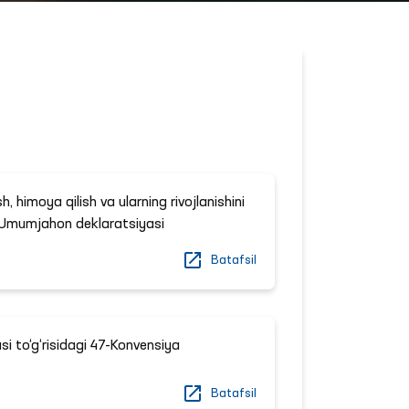
h, himoya qilish va ularning rivojlanishini
a Umumjahon deklaratsiyasi
Batafsil
asi to‘g‘risidagi 47-Konvensiya
Batafsil