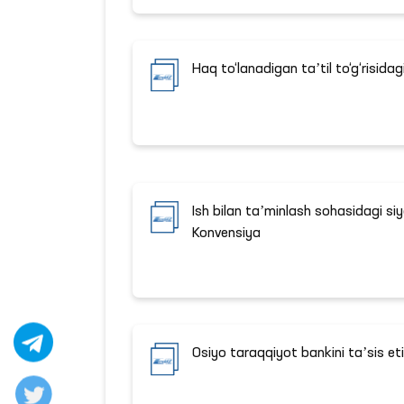
Haq to‘lanadigan taʼtil to‘g‘risida
Ish bilan taʼminlash sohasidagi siy
Konvensiya
Osiyo taraqqiyot bankini taʼsis eti