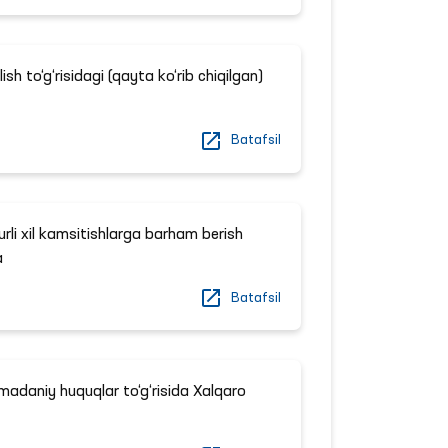
sh to‘g‘risidagi (qayta ko‘rib chiqilgan)
Batafsil
rli xil kamsitishlarga barham berish
a
Batafsil
a madaniy huquqlar to‘g‘risida Xalqaro