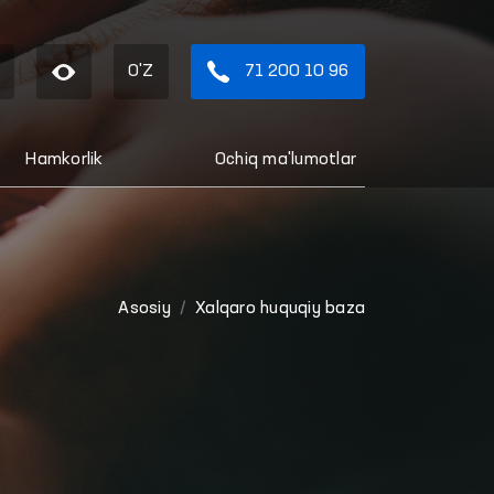
O'Z
71 200 10 96
Hamkorlik
Ochiq ma'lumotlar
Asosiy
Xalqaro huquqiy baza