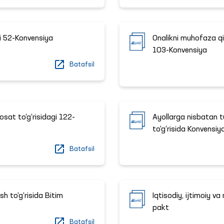
gi 52-Konvensiya
Onalikni muhofaza qili
103-Konvensiya
Batafsil
osat to‘g‘risidagi 122-
Ayollarga nisbatan tu
to‘g‘risida Konvensiy
Batafsil
sh to‘g‘risida Bitim
Iqtisodiy, ijtimoiy v
pakt
Batafsil