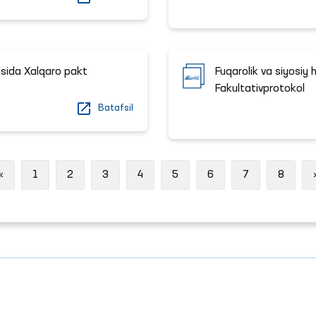
risida Xalqaro pakt
Fuqarolik va siyosiy 
Fakultativprotokol
Batafsil
Previous
«
1
2
3
4
5
6
7
8