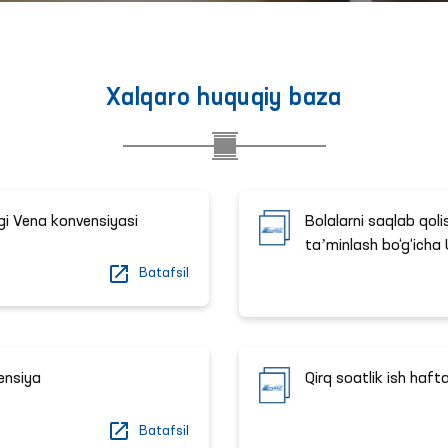
Xalqaro huquqiy baza
agi Vena konvensiyasi
Bolalarni saqlab qolis
taʼminlash bo‘g‘ich
Batafsil
vensiya
Qirq soatlik ish haft
Batafsil