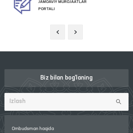
PREZIDENTNING RASMIY
VEB-SAYTI
‹
›
Biz bilan bog'laning
Ombudsman haqida