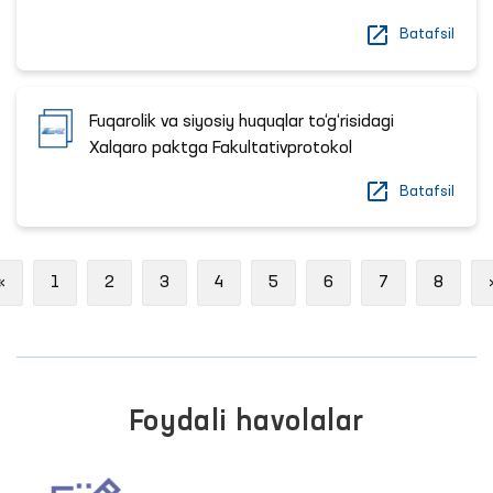
Batafsil
Fuqarolik va siyosiy huquqlar to‘g‘risidagi
Xalqaro paktga Fakultativprotokol
Batafsil
Previous
«
1
2
3
4
5
6
7
8
Foydali havolalar