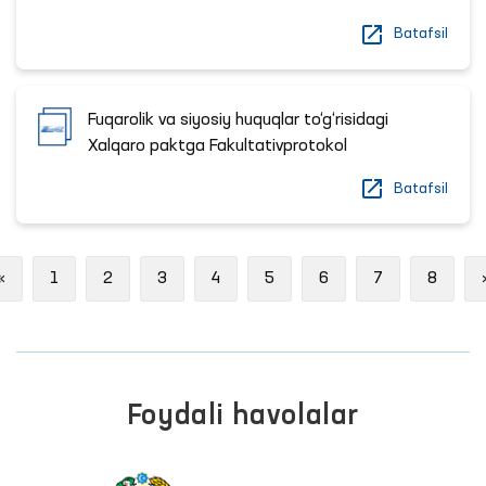
Batafsil
Fuqarolik va siyosiy huquqlar to‘g‘risidagi
Xalqaro paktga Fakultativprotokol
Batafsil
Previous
«
1
2
3
4
5
6
7
8
Foydali havolalar