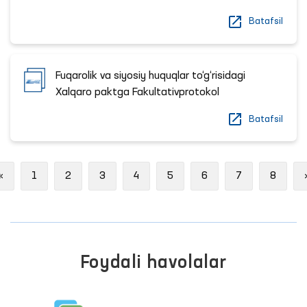
Batafsil
Fuqarolik va siyosiy huquqlar to‘g‘risidagi
Xalqaro paktga Fakultativprotokol
Batafsil
Previous
«
1
2
3
4
5
6
7
8
Foydali havolalar