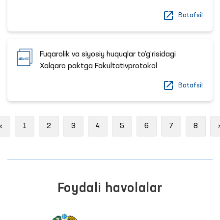
Batafsil
Fuqarolik va siyosiy huquqlar to‘g‘risidagi
Xalqaro paktga Fakultativprotokol
Batafsil
Previous
«
1
2
3
4
5
6
7
8
Foydali havolalar