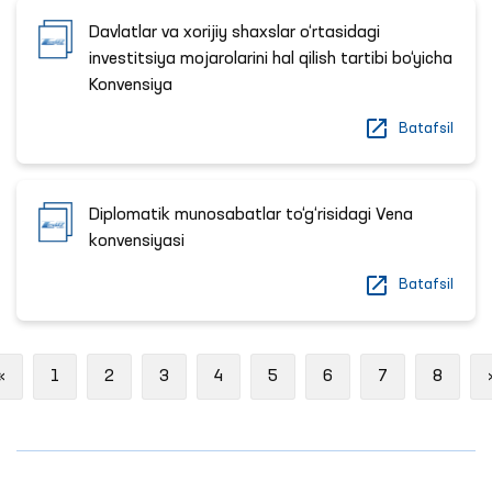
Davlatlar va xorijiy shaxslar o‘rtasidagi
investitsiya mojarolarini hal qilish tartibi bo‘yicha
Konvensiya
Batafsil
Diplomatik munosabatlar to‘g‘risidagi Vena
konvensiyasi
Batafsil
Previous
«
1
2
3
4
5
6
7
8