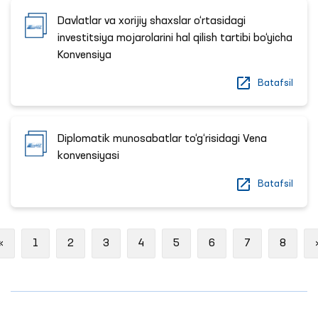
Davlatlar va xorijiy shaxslar o‘rtasidagi
investitsiya mojarolarini hal qilish tartibi bo‘yicha
Konvensiya
Batafsil
Diplomatik munosabatlar to‘g‘risidagi Vena
konvensiyasi
Batafsil
Previous
«
1
2
3
4
5
6
7
8