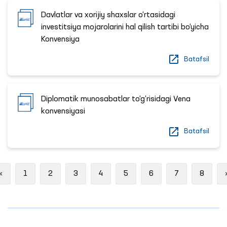
Davlatlar va xorijiy shaxslar o‘rtasidagi
investitsiya mojarolarini hal qilish tartibi bo‘yicha
Konvensiya
Batafsil
Diplomatik munosabatlar to‘g‘risidagi Vena
konvensiyasi
Batafsil
Previous
«
1
2
3
4
5
6
7
8