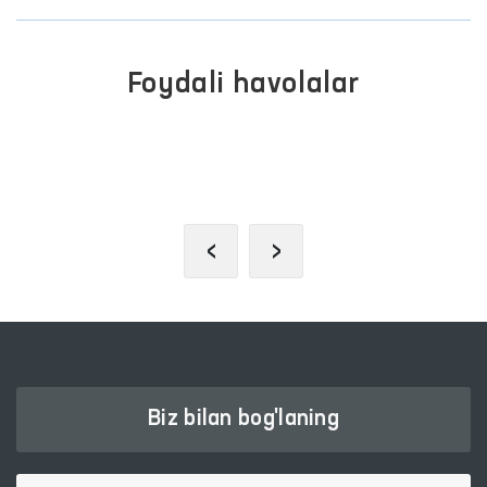
Foydali havolalar
OLIY MAJLIS QONUNCHILIK
PALATASI
‹
›
Biz bilan bog'laning