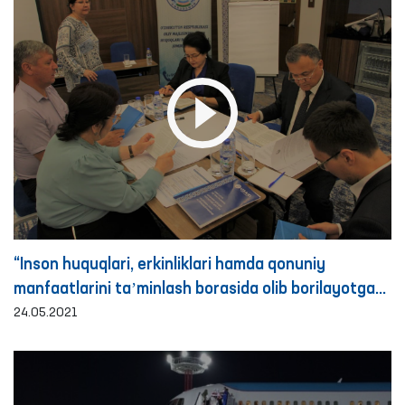
“Inson huquqlari, erkinliklari hamda qonuniy
manfaatlarini taʼminlash borasida olib borilayotgan
islohotlarda Ombudsmanning tutgan o‘rni”
24.05.2021
mavzusidagi seminar-trening