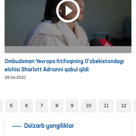
Ombudsman Yevropa Ittifoqining O‘zbekistondagi
elchisi Sharlott Adrianni qabul qildi
28.04.2021
revious
5
6
7
8
9
10
11
12
Dolzarb yangiliklar