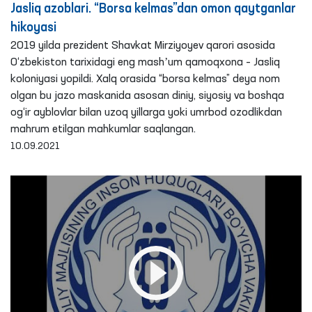
Jasliq azoblari. “Borsa kelmas”dan omon qaytganlar
hikoyasi
2019 yilda prezident Shavkat Mirziyoyev qarori asosida
O‘zbekiston tarixidagi eng mashʼum qamoqxona – Jasliq
koloniyasi yopildi. Xalq orasida “borsa kelmas” deya nom
olgan bu jazo maskanida asosan diniy, siyosiy va boshqa
og‘ir ayblovlar bilan uzoq yillarga yoki umrbod ozodlikdan
mahrum etilgan mahkumlar saqlangan.
10.09.2021