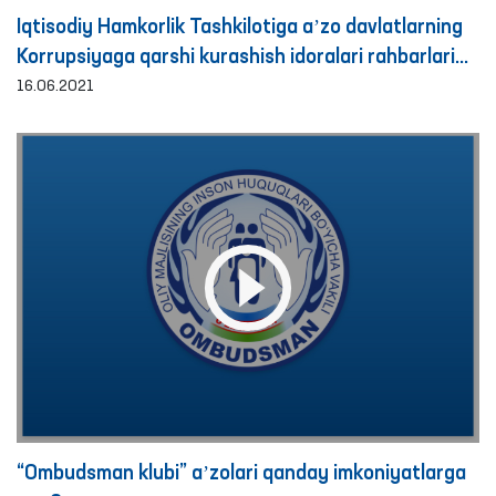
Iqtisodiy Hamkorlik Tashkilotiga aʼzo davlatlarning
Korrupsiyaga qarshi kurashish idoralari rahbarlari
va Ombudsmanlarining 4-yig‘ilishi bo‘lib o‘tdi
16.06.2021
“Ombudsman klubi” aʼzolari qanday imkoniyatlarga