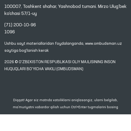
100007, Toshkent shahar, Yashnobod tumani. Mirzo Ulug‘bek
ko‘chasi 57/1-uy
(71) 200-10-96
1096
Ushbu sayt materiallaridan foydalanganda,
www.ombudsman.uz
saytiga bog'lanish kerak
2026 © O'ZBEKISTON RESPUBLIKASI OLIY MAJLISINING INSON
HUQUQLARI BO'YICHA VAKILI (OMBUDSMAN)
Diqqat! Agar siz matnda xatoliklarni aniqlasangiz, ularni belgilab,
ma’muriyatni xabardor qilish uchun Ctrl+Enter tugmalarini bosing