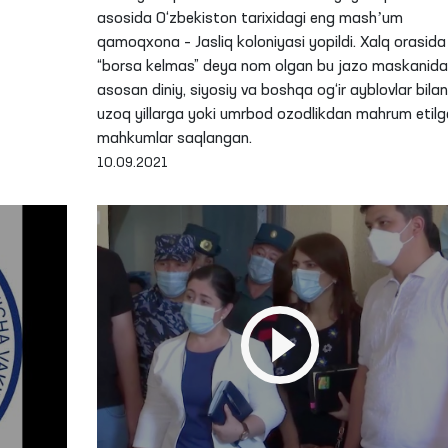
asosida O‘zbekiston tarixidagi eng mashʼum
qamoqxona – Jasliq koloniyasi yopildi. Xalq orasida
“borsa kelmas” deya nom olgan bu jazo maskanida
asosan diniy, siyosiy va boshqa og‘ir ayblovlar bilan
uzoq yillarga yoki umrbod ozodlikdan mahrum etil
mahkumlar saqlangan.
10.09.2021