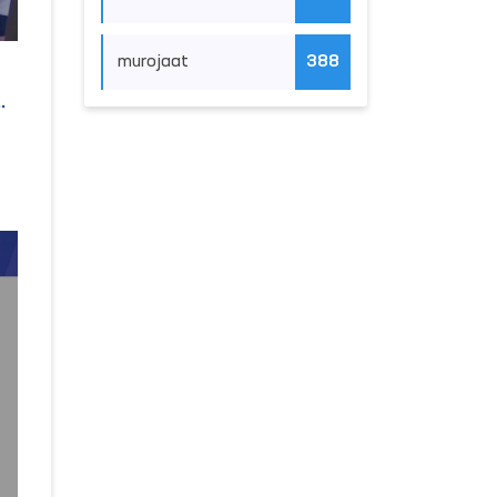
murojaat
388