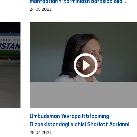
manfaatlarini taʼminlash borasida olib
borilayotgan islohotlarda Ombudsmanning
24.05.2021
tutgan o‘rni” mavzusidagi seminar-trening
Ombudsman Yevropa Ittifoqining
O‘zbekistondagi elchisi Sharlott Adrianni
qabul qildi
28.04.2021