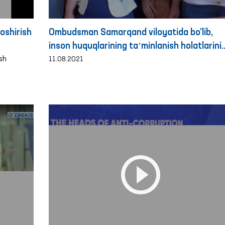
oshirish
Ombudsman Samarqand viloyatida bo‘lib,
inson huquqlarining taʼminlanish holatlarini
sh
o‘rgandi
11.08.2021