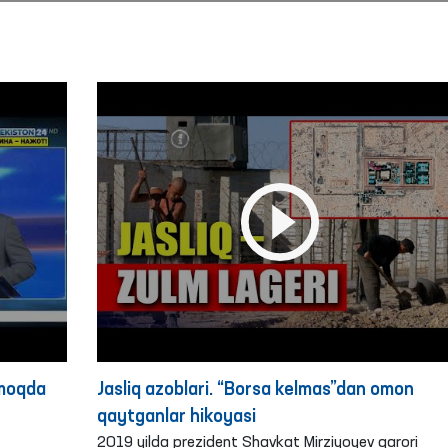
lmoqda
Jasliq azoblari. “Borsa kelmas”dan omon
qaytganlar hikoyasi
2019 yilda prezident Shavkat Mirziyoyev qarori