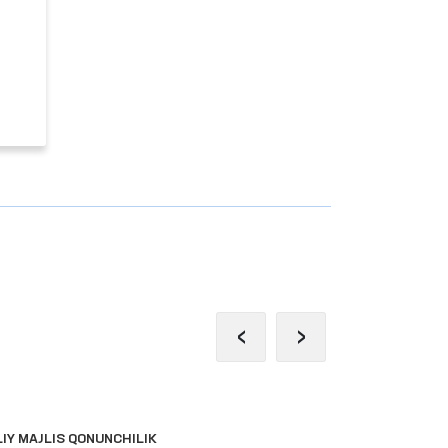
‹
›
LIY MAJLIS QONUNCHILIK
INTERAKTIV 