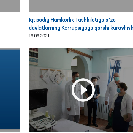
Iqtisodiy Hamkorlik Tashkilotiga aʼzo
davlatlarning Korrupsiyaga qarshi kurashis
idoralari rahbarlari va Ombudsmanlarining 4
16.06.2021
yig‘ilishi bo‘lib o‘tdi