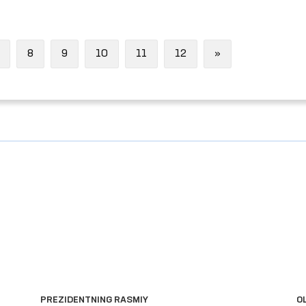
Next
8
9
10
11
12
»
PREZIDENTNING RASMIY
O