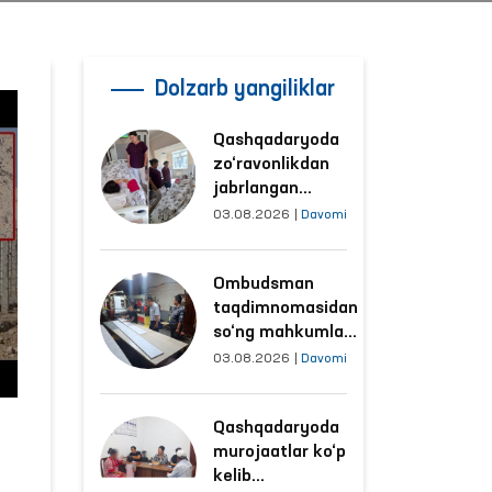
Dolzarb yangiliklar
Qashqadaryoda
zo‘ravonlikdan
jabrlangan
ayolning holati
03.08.2026
|
Davomi
Ombudsman
tomonidan
Ombudsman
o‘rganildi
taqdimnomasidan
so‘ng mahkumlar
mehnat
03.08.2026
|
Davomi
qilayotgan
obyektlardagi
Qashqadaryoda
sharoitlar
murojaatlar ko‘p
yaxshilandi
kelib