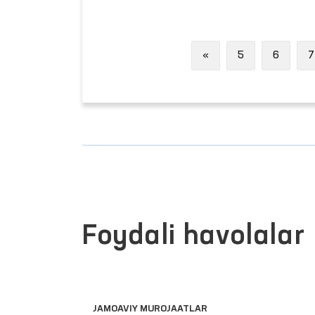
Previous
«
5
6
7
Foydali havolalar
JAMOAVIY MUROJAATLAR