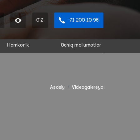
O'Z
71 200 10 96
Hamkorlik
Ochiq ma'lumotlar
Asosiy
Videogalereya