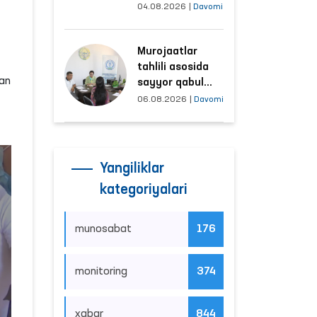
tushayotgan
04.08.2026
|
Davomi
hududlar bilan
manzilli ishlash
Murojaatlar
yo‘lga qo‘yildi
tahlili asosida
gan
sayyor qabul
o‘tkaziladigan
06.08.2026
|
Davomi
mahallalar
tanlanmoqda
Yangiliklar
kategoriyalari
munosabat
176
monitoring
374
xabar
844