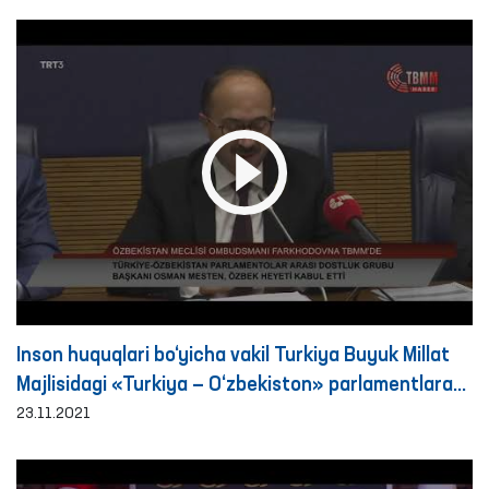
oshirilgan monitoring tashriflari bo‘yicha brifing
Inson huquqlari bo‘yicha vakil Turkiya Buyuk Millat
Majlisidagi «Turkiya — O‘zbekiston» parlamentlararo
guruhi raisi Osman Mesten bilan uchrashdi.
23.11.2021