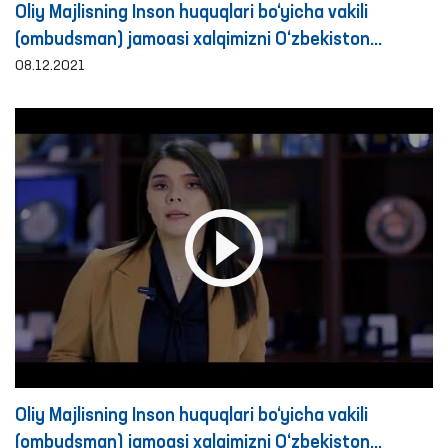
Oliy Majlisning Inson huquqlari bo‘yicha vakili
(ombudsman) jamoasi xalqimizni O‘zbekiston
Respublikasi Konstitutsiyasining 29 yilligi bilan
08.12.2021
muborakbod etadi!
Oliy Majlisning Inson huquqlari bo‘yicha vakili
(ombudsman) jamoasi xalqimizni O‘zbekiston