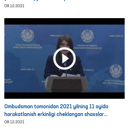
Respublikasi Konstitutsiyasining 29 yilligi bilan
08.12.2021
muborakbod etadi!
Ombudsman tomonidan 2021 yilning 11 oyida
harakatlanish erkinligi cheklangan shaxslar
saqlanadigan yopiq muassasalarga amalga
08.12.2021