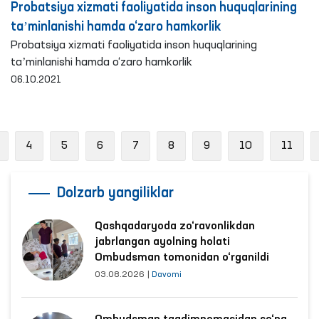
Probatsiya xizmati faoliyatida inson huquqlarining
taʼminlanishi hamda o‘zaro hamkorlik
Probatsiya xizmati faoliyatida inson huquqlarining
taʼminlanishi hamda o‘zaro hamkorlik
06.10.2021
Previous
4
5
6
7
8
9
10
11
Dolzarb yangiliklar
Qashqadaryoda zo‘ravonlikdan
jabrlangan ayolning holati
Ombudsman tomonidan o‘rganildi
03.08.2026
|
Davomi