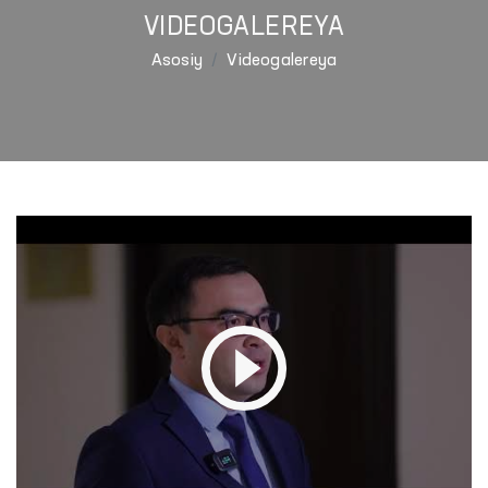
VIDEOGALEREYA
Asosiy
Videogalereya