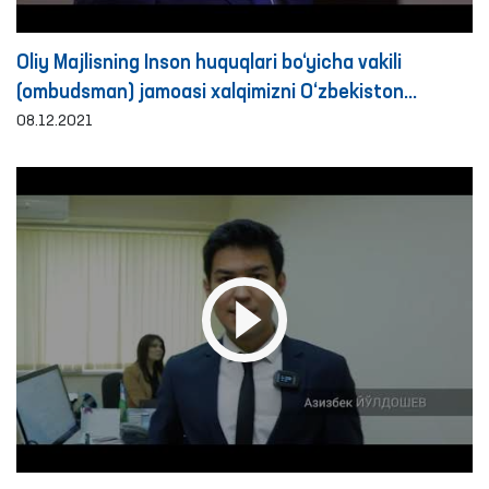
Oliy Majlisning Inson huquqlari bo‘yicha vakili
(ombudsman) jamoasi xalqimizni O‘zbekiston
Respublikasi Konstitutsiyasining 29 yilligi bilan
08.12.2021
muborakbod etadi!