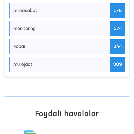
munosabat
176
monitoring
374
xabar
844
murojaat
389
Foydali havolalar