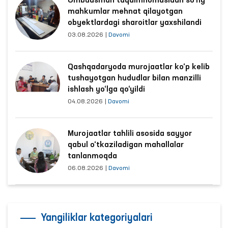
Ombudsman taqdimnomasidan so‘ng
mahkumlar mehnat qilayotgan
obyektlardagi sharoitlar yaxshilandi
03.08.2026
|
Davomi
Qashqadaryoda murojaatlar ko‘p kelib
tushayotgan hududlar bilan manzilli
ishlash yo‘lga qo‘yildi
04.08.2026
|
Davomi
Murojaatlar tahlili asosida sayyor
qabul o‘tkaziladigan mahallalar
tanlanmoqda
06.08.2026
|
Davomi
Yangiliklar kategoriyalari