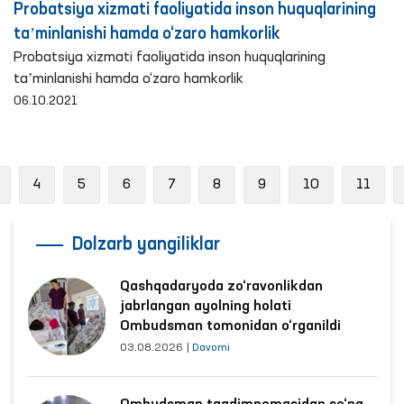
Probatsiya xizmati faoliyatida inson huquqlarining
taʼminlanishi hamda o‘zaro hamkorlik
Probatsiya xizmati faoliyatida inson huquqlarining
taʼminlanishi hamda o‘zaro hamkorlik
06.10.2021
Previous
4
5
6
7
8
9
10
11
Dolzarb yangiliklar
Qashqadaryoda zo‘ravonlikdan
jabrlangan ayolning holati
Ombudsman tomonidan o‘rganildi
03.08.2026
|
Davomi