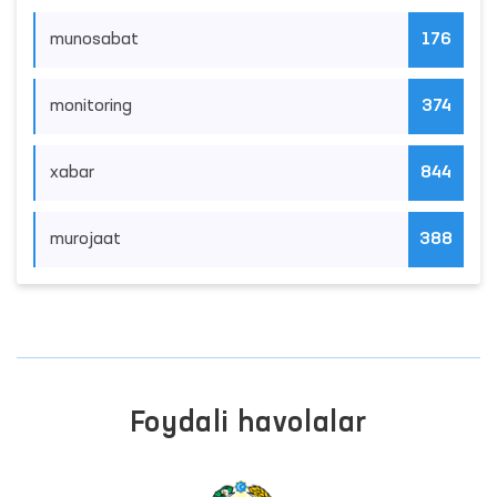
munosabat
176
monitoring
374
xabar
844
murojaat
388
Foydali havolalar