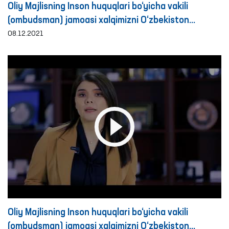
Oliy Majlisning Inson huquqlari bo‘yicha vakili
(ombudsman) jamoasi xalqimizni O‘zbekiston
Respublikasi Konstitutsiyasining 29 yilligi bilan
08.12.2021
muborakbod etadi!
Oliy Majlisning Inson huquqlari bo‘yicha vakili
(ombudsman) jamoasi xalqimizni O‘zbekiston