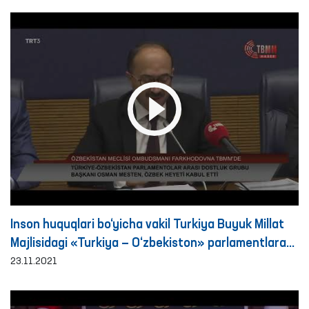
oshirilgan monitoring tashriflari bo‘yicha brifing
Inson huquqlari bo‘yicha vakil Turkiya Buyuk Millat
Majlisidagi «Turkiya — O‘zbekiston» parlamentlararo
guruhi raisi Osman Mesten bilan uchrashdi.
23.11.2021