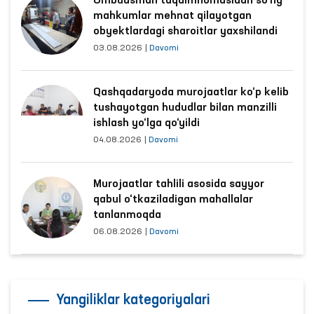
Ombudsman taqdimnomasidan so‘ng
mahkumlar mehnat qilayotgan
obyektlardagi sharoitlar yaxshilandi
03.08.2026
|
Davomi
Qashqadaryoda murojaatlar ko‘p kelib
tushayotgan hududlar bilan manzilli
ishlash yo‘lga qo‘yildi
04.08.2026
|
Davomi
Murojaatlar tahlili asosida sayyor
qabul o‘tkaziladigan mahallalar
tanlanmoqda
06.08.2026
|
Davomi
Yangiliklar kategoriyalari