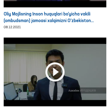
Oliy Majlisning Inson huquqlari bo‘yicha vakili
(ombudsman) jamoasi xalqimizni O‘zbekiston
Respublikasi Konstitutsiyasining 29 yilligi bilan
08.12.2021
muborakbod etadi!