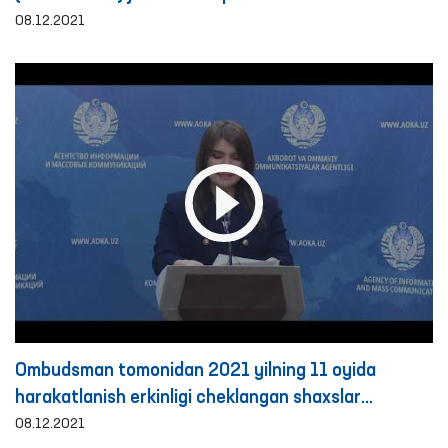
Respublikasi Konstitutsiyasining 29 yilligi bilan
08.12.2021
muborakbod etadi!
Ombudsman tomonidan 2021 yilning 11 oyida
harakatlanish erkinligi cheklangan shaxslar
saqlanadigan yopiq muassasalarga amalga
08.12.2021