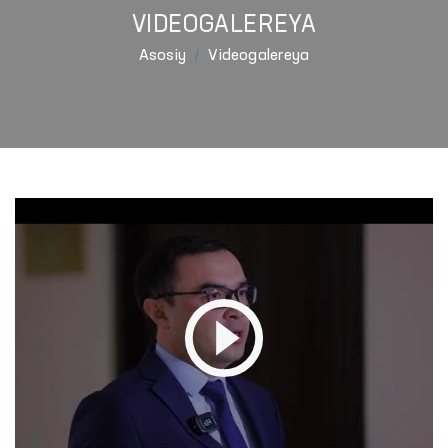
VIDEOGALEREYA
Asosiy
Videogalereya