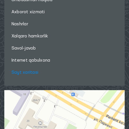
Ombudsman haqida
Axborot xizmati
Nashrlar
Xalqaro hamkorlik
Savol-javob
Internet qabulxona
Sayt xaritasi