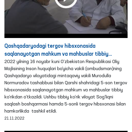
Qashqadaryodagi tergov hibsxonasida
saqlanayotgan mahkum va mahbuslar tibbiy
ko‘rikdan o‘tkazildi
2022 yilning 16 noyabr kuni O‘zbekiston Respublikasi Oliy
Majlisining Inson huquqlari bo‘yicha vakili (ombudsman)ning
Qashqadaryo viloyatidagi mintaqaviy vakili Murodulla
Normuradov tashabbusi bilan Qarshi shahridagi 5-son tergov
hibsxonasida saqlanayotgan mahkum va mahbuslar tibbiy
ko‘rikdan o‘tkazildi. Ushbu tibbiy ko‘rik viloyat Sog‘liqni
saqlash boshqarmasi hamda 5-sonli tergov hibsxonasi bilan
hamkorlikda tashkil etildi.
21.11.2022