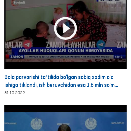
Bola parvarishi taʼtilida bo‘lgan sobiq xodim o‘z
ishiga tiklandi, ish beruvchidan esa 1,5 mln so‘m
maʼnaviy zarar undirilishi belgilandi- Ombudsman
31.10.2022