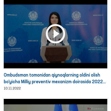
Ombudsman tomonidan qiynoqlarning oldini olish
bo‘yicha Milliy preventiv mexanizm doirasida 2022
yilning 9 oyida amalga oshirilgan monitoring
10.11.2022
tashriflari bo‘yicha brifing