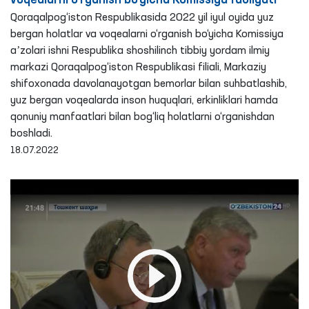
voqealarni o‘rganish bo‘yicha Komissiya faoliyati
Qoraqalpog‘iston Respublikasida 2022 yil iyul oyida yuz
bergan holatlar va voqealarni o‘rganish bo‘yicha Komissiya
aʼzolari ishni Respublika shoshilinch tibbiy yordam ilmiy
markazi Qoraqalpog‘iston Respublikasi filiali, Markaziy
shifoxonada davolanayotgan bemorlar bilan suhbatlashib,
yuz bergan voqealarda inson huquqlari, erkinliklari hamda
qonuniy manfaatlari bilan bog‘liq holatlarni o‘rganishdan
boshladi.
18.07.2022