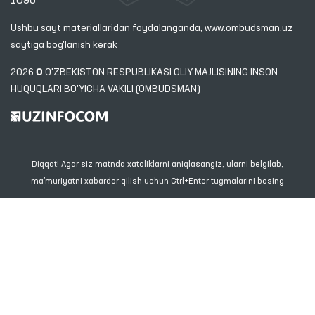
1096
Ushbu sayt materiallaridan foydalanganda,
www.ombudsman.uz
saytiga bog'lanish kerak
2026 © O'ZBEKISTON RESPUBLIKASI OLIY MAJLISINING INSON
HUQUQLARI BO'YICHA VAKILI (OMBUDSMAN)
Diqqat! Agar siz matnda xatoliklarni aniqlasangiz, ularni belgilab,
ma’muriyatni xabardor qilish uchun Ctrl+Enter tugmalarini bosing