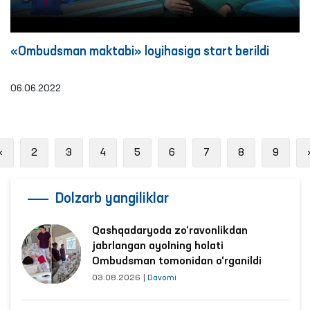
«Ombudsman maktabi» loyihasiga start berildi
06.06.2022
Previous
«
2
3
4
5
6
7
8
9
Dolzarb yangiliklar
Qashqadaryoda zo‘ravonlikdan
jabrlangan ayolning holati
Ombudsman tomonidan o‘rganildi
03.08.2026
|
Davomi