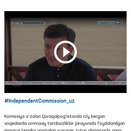
#IndependentCommission_uz
Komissiya aʼzolari Qoraqalpog‘istonda ro‘y bergan
voqealarda ommaviy tartibsizliklar jarayonida foydalanilgan
maxsus texnika vositalari xususan, tutun chiqaruvchi, rang