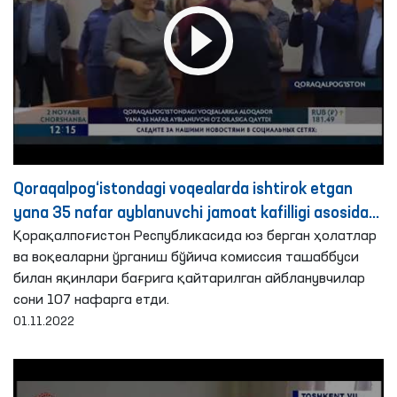
Qoraqalpog‘istondagi voqealarda ishtirok etgan
yana 35 nafar ayblanuvchi jamoat kafilligi asosida
o‘z oilasi bag‘riga qaytarildi
Қорақалпоғистон Республикасида юз берган ҳолатлар
ва воқеаларни ўрганиш бўйича комиссия ташаббуси
билан яқинлари бағрига қайтарилган айбланувчилар
сони 107 нафарга етди.
01.11.2022