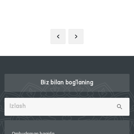
PREZIDENTNING RASMIY
VEB-SAYTI
‹
›
Biz bilan bog'laning