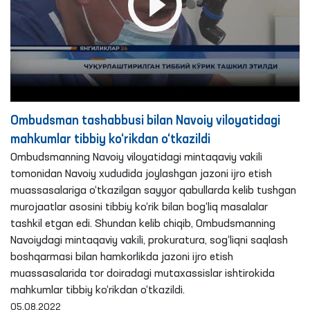
Ombudsman tashabbusi bilan Navoiy viloyatidagi
mahkumlar tibbiy ko‘rikdan o‘tkazildi
Ombudsmanning Navoiy viloyatidagi mintaqaviy vakili
tomonidan Navoiy xududida joylashgan jazoni ijro etish
muassasalariga o‘tkazilgan sayyor qabullarda kelib tushgan
murojaatlar asosini tibbiy ko‘rik bilan bog‘liq masalalar
tashkil etgan edi. Shundan kelib chiqib, Ombudsmanning
Navoiydagi mintaqaviy vakili, prokuratura, sog‘liqni saqlash
boshqarmasi bilan hamkorlikda jazoni ijro etish
muassasalarida tor doiradagi mutaxassislar ishtirokida
mahkumlar tibbiy ko‘rikdan o‘tkazildi.
05.08.2022