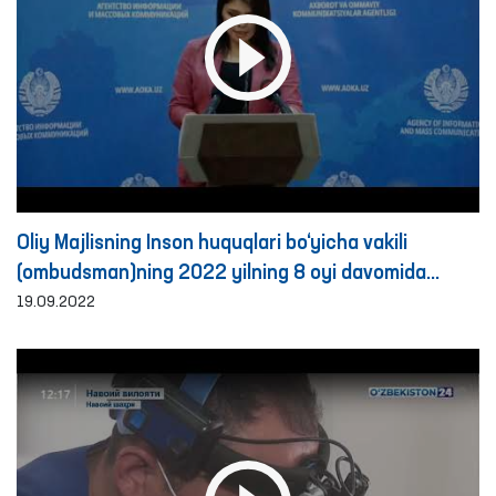
Oliy Majlisning Inson huquqlari bo‘yicha vakili
(ombudsman)ning 2022 yilning 8 oyi davomida
murojaatlar bilan ishlash bo‘yicha faoliyat
19.09.2022
natijalariga bag‘ishlangan brifing tafsilotlari