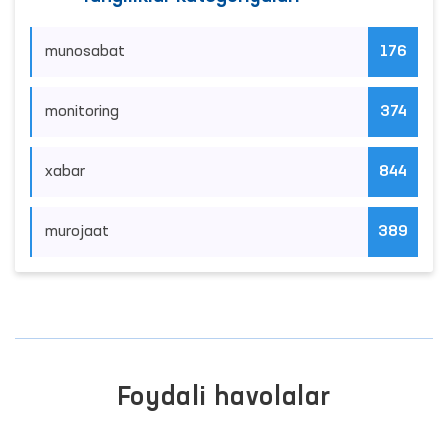
munosabat
176
monitoring
374
xabar
844
murojaat
389
Foydali havolalar