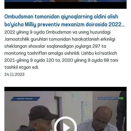
Ombudsman tomonidan qiynoqlarning oldini olish
bo‘yicha Milliy preventiv mexanizm doirasida 2022
yilning 9 oyida amalga oshirilgan monitoring
2022 yilning 9 oyida Ombudsman va uning huzuridagi
Jamoatchilik guruhlari tomonidan harakatlanish erkinligi
tashriflari bo‘yicha brifing
cheklangan shaxslar saqlanadigan joylarga 297 ta
monitoring tashriflari amalga oshirildi. Ushbu ko‘rsatkich
2021-yilning 9 oyida 120 ta, 2020 yilning 9 oyida 68 tani
tashkil etgan edi.
24.11.2022