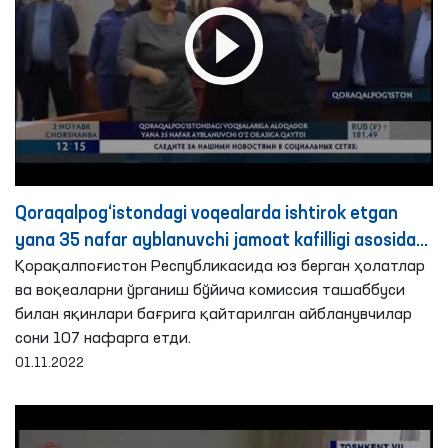
Qoraqalpog‘istondagi voqealarda ishtirok etgan
yana 35 nafar ayblanuvchi jamoat kafilligi asosida
o‘z oilasi bag‘riga qaytarildi
Қорақалпоғистон Республикасида юз берган ҳолатлар
ва воқеаларни ўрганиш бўйича комиссия ташаббуси
билан яқинлари бағрига қайтарилган айбланувчилар
сони 107 нафарга етди.
01.11.2022