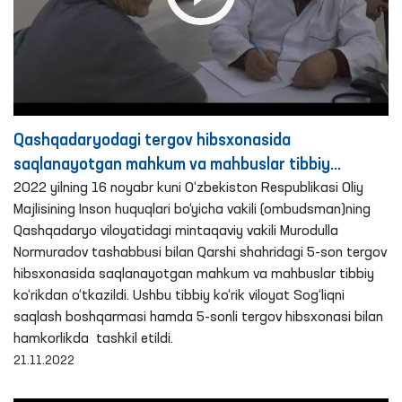
Qashqadaryodagi tergov hibsxonasida
saqlanayotgan mahkum va mahbuslar tibbiy
ko‘rikdan o‘tkazildi
2022 yilning 16 noyabr kuni O‘zbekiston Respublikasi Oliy
Majlisining Inson huquqlari bo‘yicha vakili (ombudsman)ning
Qashqadaryo viloyatidagi mintaqaviy vakili Murodulla
Normuradov tashabbusi bilan Qarshi shahridagi 5-son tergov
hibsxonasida saqlanayotgan mahkum va mahbuslar tibbiy
ko‘rikdan o‘tkazildi. Ushbu tibbiy ko‘rik viloyat Sog‘liqni
saqlash boshqarmasi hamda 5-sonli tergov hibsxonasi bilan
hamkorlikda tashkil etildi.
21.11.2022