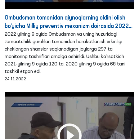
Ombudsman tomonidan qiynoqlarning oldini olish
bo‘yicha Milliy preventiv mexanizm doirasida 2022
yilning 9 oyida amalga oshirilgan monitoring
2022 yilning 9 oyida Ombudsman va uning huzuridagi
Jamoatchilik guruhlari tomonidan harakatlanish erkinligi
tashriflari bo‘yicha brifing
cheklangan shaxslar saqlanadigan joylarga 297 ta
monitoring tashriflari amalga oshirildi. Ushbu ko‘rsatkich
2021-yilning 9 oyida 120 ta, 2020 yilning 9 oyida 68 tani
tashkil etgan edi.
24.11.2022