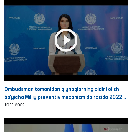
Ombudsman tomonidan qiynoqlarning oldini olish
bo‘yicha Milliy preventiv mexanizm doirasida 2022
yilning 9 oyida amalga oshirilgan monitoring
10.11.2022
tashriflari bo‘yicha brifing