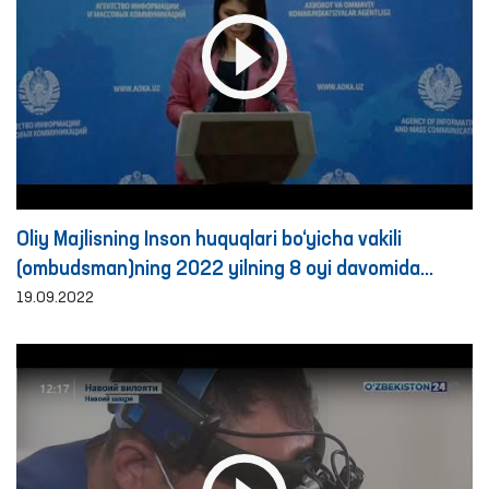
Oliy Majlisning Inson huquqlari bo‘yicha vakili
(ombudsman)ning 2022 yilning 8 oyi davomida
murojaatlar bilan ishlash bo‘yicha faoliyat
19.09.2022
natijalariga bag‘ishlangan brifing tafsilotlari