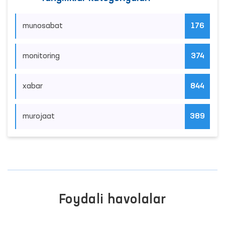
munosabat
176
monitoring
374
xabar
844
murojaat
389
Foydali havolalar