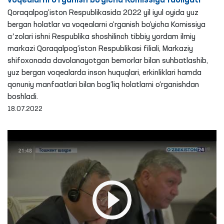
voqealarni o‘rganish bo‘yicha Komissiya faoliyati
Qoraqalpog‘iston Respublikasida 2022 yil iyul oyida yuz
bergan holatlar va voqealarni o‘rganish bo‘yicha Komissiya
aʼzolari ishni Respublika shoshilinch tibbiy yordam ilmiy
markazi Qoraqalpog‘iston Respublikasi filiali, Markaziy
shifoxonada davolanayotgan bemorlar bilan suhbatlashib,
yuz bergan voqealarda inson huquqlari, erkinliklari hamda
qonuniy manfaatlari bilan bog‘liq holatlarni o‘rganishdan
boshladi.
18.07.2022