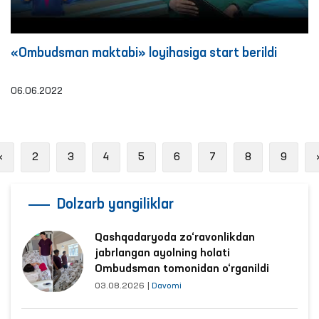
«Ombudsman maktabi» loyihasiga start berildi
06.06.2022
Previous
«
2
3
4
5
6
7
8
9
Dolzarb yangiliklar
Qashqadaryoda zo‘ravonlikdan
jabrlangan ayolning holati
Ombudsman tomonidan o‘rganildi
03.08.2026
|
Davomi