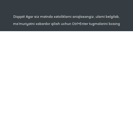
Diqqat! Agar siz matnda xatoliklarni aniqlasangiz, ularni belgilab,
ma’muriyatni xabardor qilish uchun Ctrl+Enter tugmalarini bosing