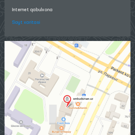
Internet qabulxona
Sayt xaritasi