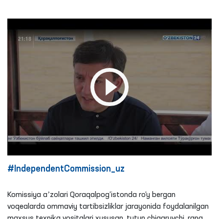
#IndependentCommission_uz
Komissiya aʼzolari Qoraqalpog‘istonda ro‘y bergan
voqealarda ommaviy tartibsizliklar jarayonida foydalanilgan
maxsus texnika vositalari xususan, tutun chiqaruvchi, rang