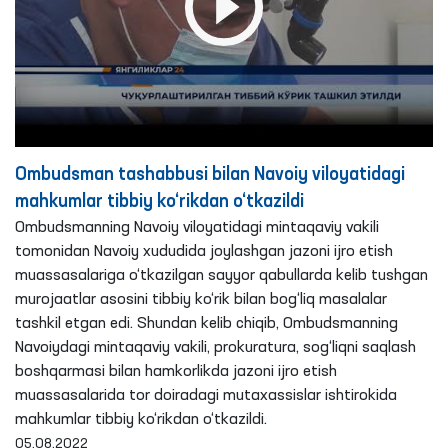
Ombudsman tashabbusi bilan Navoiy viloyatidagi
mahkumlar tibbiy ko‘rikdan o‘tkazildi
Ombudsmanning Navoiy viloyatidagi mintaqaviy vakili
tomonidan Navoiy xududida joylashgan jazoni ijro etish
muassasalariga o‘tkazilgan sayyor qabullarda kelib tushgan
murojaatlar asosini tibbiy ko‘rik bilan bog‘liq masalalar
tashkil etgan edi. Shundan kelib chiqib, Ombudsmanning
Navoiydagi mintaqaviy vakili, prokuratura, sog‘liqni saqlash
boshqarmasi bilan hamkorlikda jazoni ijro etish
muassasalarida tor doiradagi mutaxassislar ishtirokida
mahkumlar tibbiy ko‘rikdan o‘tkazildi.
05.08.2022