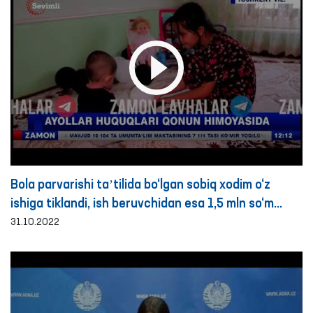
Bola parvarishi taʼtilida bo‘lgan sobiq xodim o‘z
ishiga tiklandi, ish beruvchidan esa 1,5 mln so‘m
maʼnaviy zarar undirilishi belgilandi- Ombudsman
31.10.2022