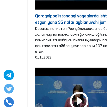
Qoraqalpog‘istondagi voqealarda isht
etgan yana 35 nafar ayblanuvchi ja
kafilligi asosida o‘z oilasi bag‘riga qayt
Қорақалпоғистон Республикасида юз б
ҳолатлар ва воқеаларни ўрганиш бўйич
комиссия ташаббуси билан яқинлари ба
қайтарилган айбланувчилар сони 107 н
етди.
01.11.2022