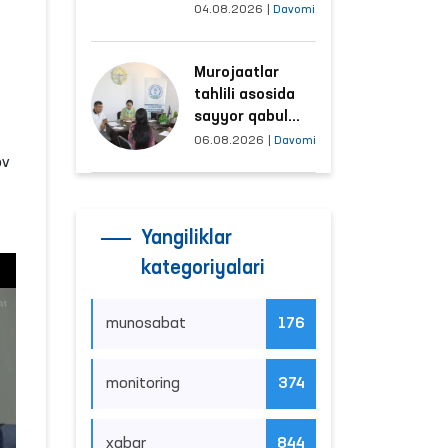
tushayotgan
04.08.2026
|
Davomi
hududlar bilan
manzilli ishlash
Murojaatlar
yo‘lga qo‘yildi
tahlili asosida
sayyor qabul
o‘tkaziladigan
06.08.2026
|
Davomi
mahallalar
ov
tanlanmoqda
Yangiliklar
kategoriyalari
munosabat
176
monitoring
374
xabar
844