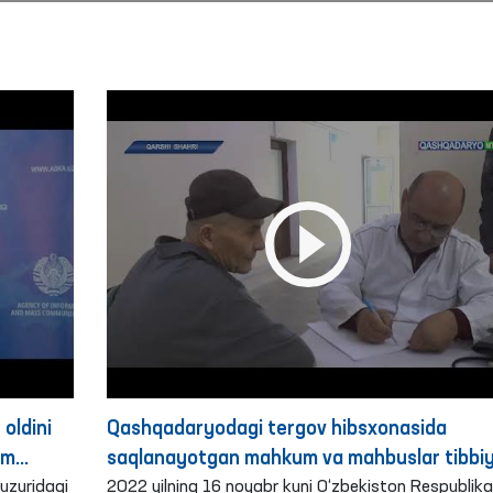
oldini
Qashqadaryodagi tergov hibsxonasida
zm
saqlanayotgan mahkum va mahbuslar tibbi
a
uzuridagi
ko‘rikdan o‘tkazildi
2022 yilning 16 noyabr kuni O‘zbekiston Respublika