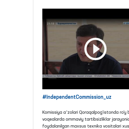
#IndependentCommission_uz
Komissiya aʼzolari Qoraqalpog‘istonda ro‘y
voqealarda ommaviy tartibsizliklar jarayoni
foydalanilgan maxsus texnika vositalari xu