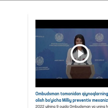
Ombudsman tomonidan qiynoqlarning 
olish bo‘yicha Milliy preventiv mexani
doirasida 2022 yilning 9 oyida amalg
2022 yilning 9 oyida Ombudsman va uning h