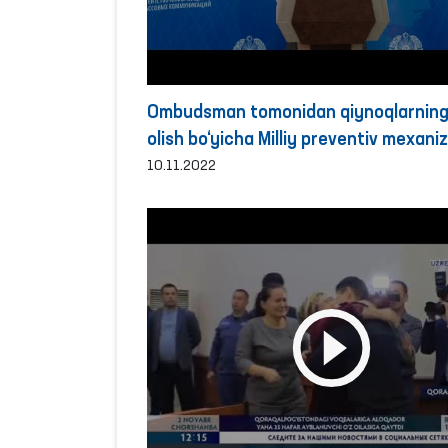
Ombudsman tomonidan qiynoqlarning 
olish bo‘yicha Milliy preventiv mexani
doirasida 2022 yilning 9 oyida amalg
10.11.2022
oshirilgan monitoring tashriflari bo‘yi
brifing