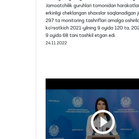
Jamoatchilik guruhlari tomonidan harakatla
oshirilgan monitoring tashriflari bo‘yi
erkinligi cheklangan shaxslar saqlanadigan 
brifing
297 ta monitoring tashriflari amalga oshiril
ko‘rsatkich 2021-yilning 9 oyida 120 ta, 202
9 oyida 68 tani tashkil etgan edi.
24.11.2022