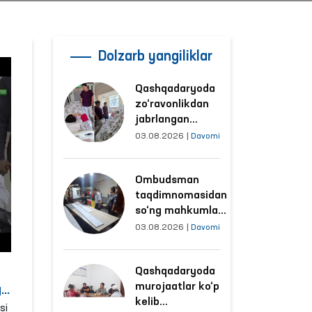
Dolzarb yangiliklar
Qashqadaryoda
zo‘ravonlikdan
jabrlangan
ayolning holati
03.08.2026
|
Davomi
Ombudsman
tomonidan
Ombudsman
o‘rganildi
taqdimnomasidan
so‘ng mahkumlar
mehnat
03.08.2026
|
Davomi
qilayotgan
obyektlardagi
Qashqadaryoda
sharoitlar
murojaatlar ko‘p
yaxshilandi
y
kelib
si