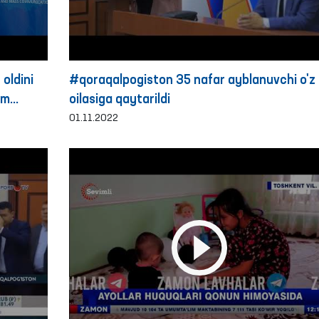
oldini
#qoraqalpogiston 35 nafar ayblanuvchi o'z
zm
oilasiga qaytarildi
a
01.11.2022
cha