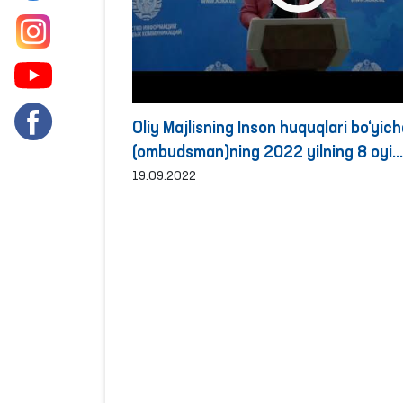
Oliy Majlisning Inson huquqlari bo‘yicha
(ombudsman)ning 2022 yilning 8 oyi
davomida murojaatlar bilan ishlash bo
19.09.2022
faoliyat natijalariga bag‘ishlangan bri
tafsilotlari