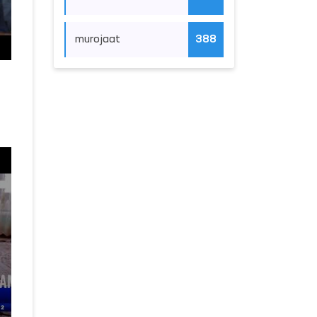
murojaat
388