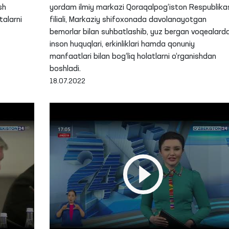
sh
yordam ilmiy markazi Qoraqalpog‘iston Respublika
talarni
filiali, Markaziy shifoxonada davolanayotgan
bemorlar bilan suhbatlashib, yuz bergan voqealard
inson huquqlari, erkinliklari hamda qonuniy
manfaatlari bilan bog‘liq holatlarni o‘rganishdan
boshladi.
18.07.2022