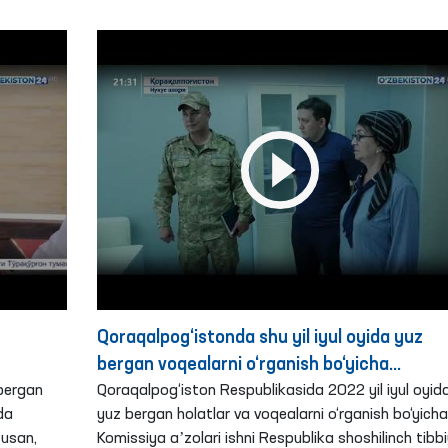
Qoraqalpog‘istonda shu yil iyul oyida yuz
bergan voqealarni o‘rganish bo‘yicha
 bergan
Komissiya faoliyati
Qoraqalpog‘iston Respublikasida 2022 yil iyul oyid
da
yuz bergan holatlar va voqealarni o‘rganish bo‘yicha
susan,
Komissiya aʼzolari ishni Respublika shoshilinch tibbi