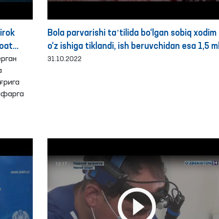
irok
Bola parvarishi taʼtilida bo‘lgan sobiq xodim
moat
o‘z ishiga tiklandi, ish beruvchidan esa 1,5 m
arildi
ерган
so‘m maʼnaviy zarar undirilishi belgilandi-
31.10.2022
а
Ombudsman
ғрига
афарга