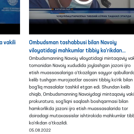
 vakili
Ombudsman tashabbusi bilan Navoiy
viloyatidagi mahkumlar tibbiy ko‘rikdan
‘yicha
o‘tkazildi
Ombudsmanning Navoiy viloyatidagi mintaqaviy vaki
tomonidan Navoiy xududida joylashgan jazoni ijro
fing
etish muassasalariga o‘tkazilgan sayyor qabullard
kelib tushgan murojaatlar asosini tibbiy ko‘rik bilan
bog‘liq masalalar tashkil etgan edi. Shundan kelib
chiqib, Ombudsmanning Navoiydagi mintaqaviy vakil
prokuratura, sog‘liqni saqlash boshqarmasi bilan
hamkorlikda jazoni ijro etish muassasalarida tor
doiradagi mutaxassislar ishtirokida mahkumlar tib
ko‘rikdan o‘tkazildi.
05.08.2022