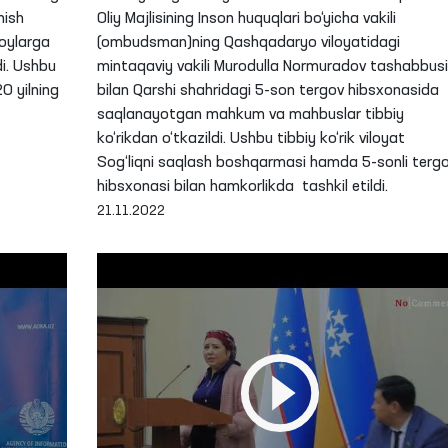
nish
Oliy Majlisining Inson huquqlari bo‘yicha vakili
cha
joylarga
(ombudsman)ning Qashqadaryo viloyatidagi
di. Ushbu
mintaqaviy vakili Murodulla Normuradov tashabbusi
0 yilning
bilan Qarshi shahridagi 5-son tergov hibsxonasida
saqlanayotgan mahkum va mahbuslar tibbiy
ko‘rikdan o‘tkazildi. Ushbu tibbiy ko‘rik viloyat
Sog‘liqni saqlash boshqarmasi hamda 5-sonli terg
hibsxonasi bilan hamkorlikda tashkil etildi.
21.11.2022