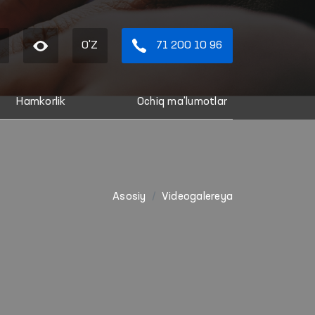
O'Z
71 200 10 96
Hamkorlik
Ochiq ma'lumotlar
Asosiy
Videogalereya