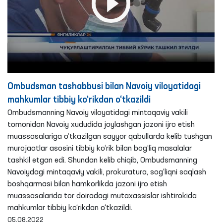
Ombudsman tashabbusi bilan Navoiy viloyatidagi
mahkumlar tibbiy ko‘rikdan o‘tkazildi
Ombudsmanning Navoiy viloyatidagi mintaqaviy vakili
tomonidan Navoiy xududida joylashgan jazoni ijro etish
muassasalariga o‘tkazilgan sayyor qabullarda kelib tushgan
murojaatlar asosini tibbiy ko‘rik bilan bog‘liq masalalar
tashkil etgan edi. Shundan kelib chiqib, Ombudsmanning
Navoiydagi mintaqaviy vakili, prokuratura, sog‘liqni saqlash
boshqarmasi bilan hamkorlikda jazoni ijro etish
muassasalarida tor doiradagi mutaxassislar ishtirokida
mahkumlar tibbiy ko‘rikdan o‘tkazildi.
05.08.2022