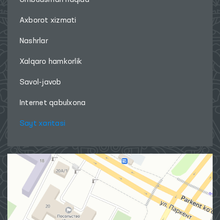
Ombudsman haqida
Axborot xizmati
Nashrlar
Xalqaro hamkorlik
Savol-javob
Internet qabulxona
Sayt xaritasi