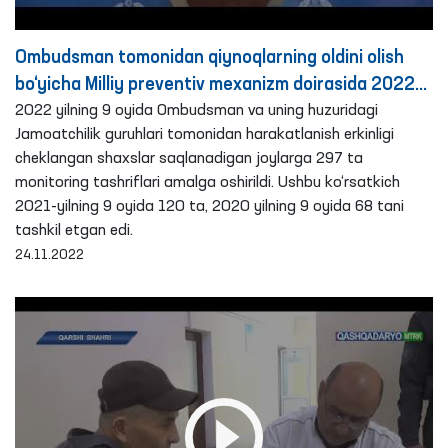
Ombudsman tomonidan qiynoqlarning oldini olish
bo‘yicha Milliy preventiv mexanizm doirasida 2022
yilning 9 oyida amalga oshirilgan monitoring
2022 yilning 9 oyida Ombudsman va uning huzuridagi
Jamoatchilik guruhlari tomonidan harakatlanish erkinligi
tashriflari bo‘yicha brifing
cheklangan shaxslar saqlanadigan joylarga 297 ta
monitoring tashriflari amalga oshirildi. Ushbu ko‘rsatkich
2021-yilning 9 oyida 120 ta, 2020 yilning 9 oyida 68 tani
tashkil etgan edi.
24.11.2022