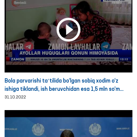
Bola parvarishi taʼtilida bo‘lgan sobiq xodim o‘z
ishiga tiklandi, ish beruvchidan esa 1,5 mln so‘m
maʼnaviy zarar undirilishi belgilandi- Ombudsman
31.10.2022