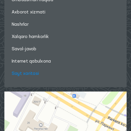
Ombudsman haqida
Axborot xizmati
Nashrlar
Xalqaro hamkorlik
Savol-javob
Internet qabulxona
Sayt xaritasi