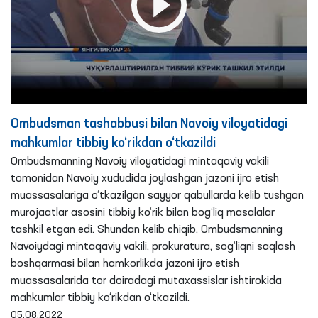
Ombudsman tashabbusi bilan Navoiy viloyatidagi
mahkumlar tibbiy ko‘rikdan o‘tkazildi
Ombudsmanning Navoiy viloyatidagi mintaqaviy vakili
tomonidan Navoiy xududida joylashgan jazoni ijro etish
muassasalariga o‘tkazilgan sayyor qabullarda kelib tushgan
murojaatlar asosini tibbiy ko‘rik bilan bog‘liq masalalar
tashkil etgan edi. Shundan kelib chiqib, Ombudsmanning
Navoiydagi mintaqaviy vakili, prokuratura, sog‘liqni saqlash
boshqarmasi bilan hamkorlikda jazoni ijro etish
muassasalarida tor doiradagi mutaxassislar ishtirokida
mahkumlar tibbiy ko‘rikdan o‘tkazildi.
05.08.2022