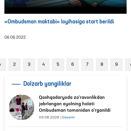
«Ombudsman maktabi» loyihasiga start berildi
06.06.2022
Previous
«
2
3
4
5
6
7
8
9
Dolzarb yangiliklar
Qashqadaryoda zo‘ravonlikdan
jabrlangan ayolning holati
Ombudsman tomonidan o‘rganildi
03.08.2026
|
Davomi