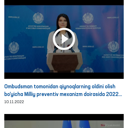
Ombudsman tomonidan qiynoqlarning oldini olish
bo‘yicha Milliy preventiv mexanizm doirasida 2022
yilning 9 oyida amalga oshirilgan monitoring
10.11.2022
tashriflari bo‘yicha brifing