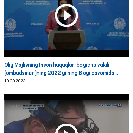
Oliy Majlisning Inson huquqlari bo‘yicha vakili
(ombudsman)ning 2022 yilning 8 oyi davomida
murojaatlar bilan ishlash bo‘yicha faoliyat
19.09.2022
natijalariga bag‘ishlangan brifing tafsilotlari