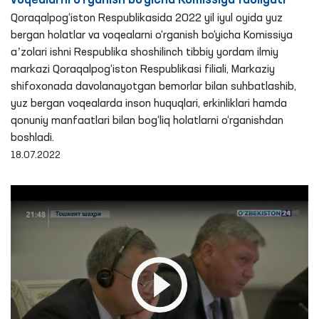
voqealarni o‘rganish bo‘yicha Komissiya faoliyati
Qoraqalpog‘iston Respublikasida 2022 yil iyul oyida yuz
bergan holatlar va voqealarni o‘rganish bo‘yicha Komissiya
aʼzolari ishni Respublika shoshilinch tibbiy yordam ilmiy
markazi Qoraqalpog‘iston Respublikasi filiali, Markaziy
shifoxonada davolanayotgan bemorlar bilan suhbatlashib,
yuz bergan voqealarda inson huquqlari, erkinliklari hamda
qonuniy manfaatlari bilan bog‘liq holatlarni o‘rganishdan
boshladi.
18.07.2022