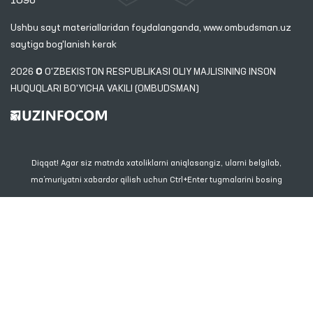
1096
Ushbu sayt materiallaridan foydalanganda,
www.ombudsman.uz
saytiga bog'lanish kerak
2026 © O'ZBEKISTON RESPUBLIKASI OLIY MAJLISINING INSON
HUQUQLARI BO'YICHA VAKILI (OMBUDSMAN)
Diqqat! Agar siz matnda xatoliklarni aniqlasangiz, ularni belgilab,
ma’muriyatni xabardor qilish uchun Ctrl+Enter tugmalarini bosing