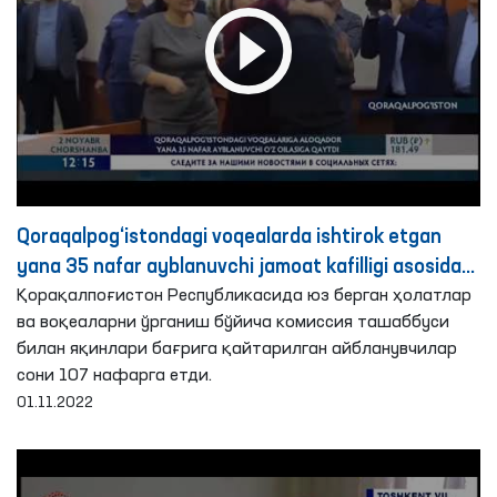
Qoraqalpog‘istondagi voqealarda ishtirok etgan
yana 35 nafar ayblanuvchi jamoat kafilligi asosida
o‘z oilasi bag‘riga qaytarildi
Қорақалпоғистон Республикасида юз берган ҳолатлар
ва воқеаларни ўрганиш бўйича комиссия ташаббуси
билан яқинлари бағрига қайтарилган айбланувчилар
сони 107 нафарга етди.
01.11.2022