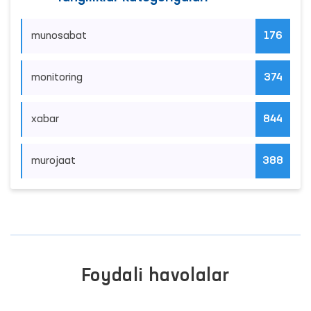
munosabat
176
monitoring
374
xabar
844
murojaat
388
Foydali havolalar