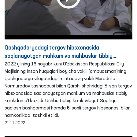
Qashqadaryodagi tergov hibsxonasida
saqlanayotgan mahkum va mahbuslar tibbiy
ko‘rikdan o‘tkazildi
2022 yilning 16 noyabr kuni O‘zbekiston Respublikasi Oliy
Majlisining Inson huquqlari bo‘yicha vakili (ombudsman)ning
Qashqadaryo viloyatidagi mintaqaviy vakili Murodulla
Normuradov tashabbusi bilan Qarshi shahridagi 5-son tergov
hibsxonasida saqlanayotgan mahkum va mahbuslar tibbiy
ko‘rikdan o‘tkazildi. Ushbu tibbiy ko‘rik viloyat Sog‘liqni
saqlash boshqarmasi hamda 5-sonli tergov hibsxonasi bilan
hamkorlikda tashkil etildi.
21.11.2022