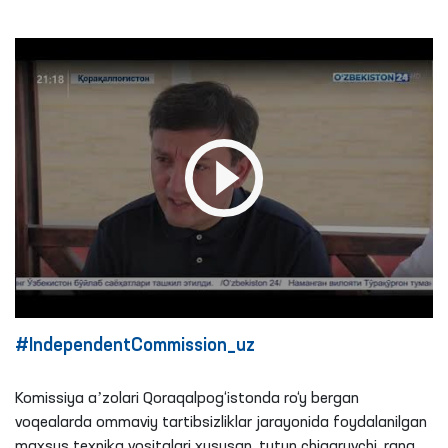
#IndependentCommission_uz
Komissiya aʼzolari Qoraqalpog‘istonda ro‘y bergan
voqealarda ommaviy tartibsizliklar jarayonida foydalanilgan
maxsus texnika vositalari xususan, tutun chiqaruvchi, rang