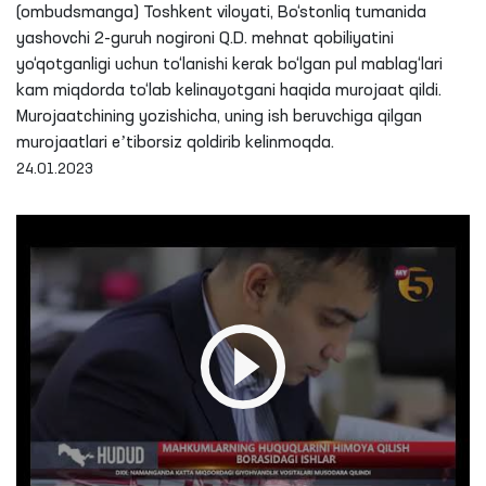
(ombudsmanga) Toshkent viloyati, Bo‘stonliq tumanida
yashovchi 2-guruh nogironi Q.D. mehnat qobiliyatini
yo‘qotganligi uchun to‘lanishi kerak bo‘lgan pul mablag‘lari
kam miqdorda to‘lab kelinayotgani haqida murojaat qildi.
Murojaatchining yozishicha, uning ish beruvchiga qilgan
murojaatlari eʼtiborsiz qoldirib kelinmoqda.
24.01.2023