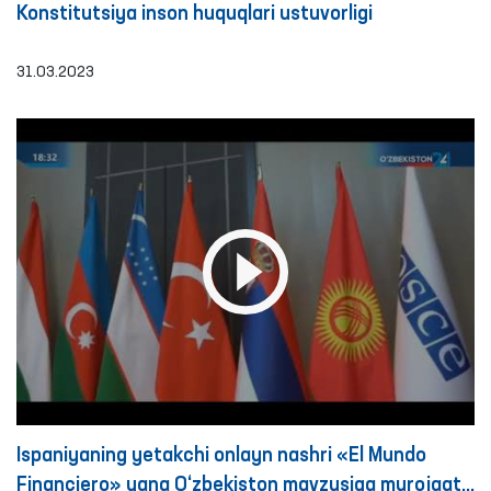
Konstitutsiya inson huquqlari ustuvorligi
31.03.2023
Ispaniyaning yetakchi onlayn nashri «El Mundo
Financiero» yana O‘zbekiston mavzusiga murojaat