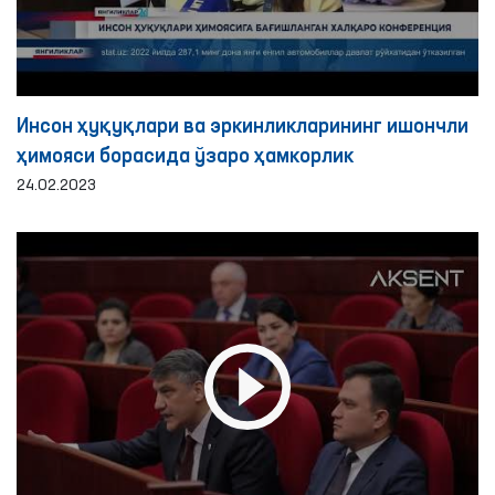
Инсон ҳуқуқлари ва эркинликларининг ишончли
ҳимояси борасида ўзаро ҳамкорлик
24.02.2023