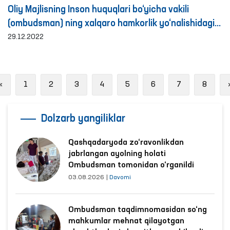
Oliy Majlisning Inson huquqlari bo‘yicha vakili
(ombudsman) ning xalqaro hamkorlik yo‘nalishidagi
faoliyati haqida brifing
29.12.2022
Previous
«
1
2
3
4
5
6
7
8
Dolzarb yangiliklar
Qashqadaryoda zo‘ravonlikdan
jabrlangan ayolning holati
Ombudsman tomonidan o‘rganildi
03.08.2026
|
Davomi
Ombudsman taqdimnomasidan so‘ng
mahkumlar mehnat qilayotgan