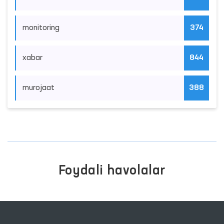
monitoring
374
xabar
844
murojaat
388
Foydali havolalar