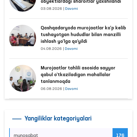
obyektlardagi sharoitlar yaxshilandi
03.08.2026
|
Davomi
Qashqadaryoda murojaatlar ko‘p kelib
tushayotgan hududlar bilan manzilli
ishlash yo‘lga qo‘yildi
04.08.2026
|
Davomi
Murojaatlar tahlili asosida sayyor
qabul o‘tkaziladigan mahallalar
tanlanmoqda
06.08.2026
|
Davomi
Yangiliklar kategoriyalari
munosabat
176