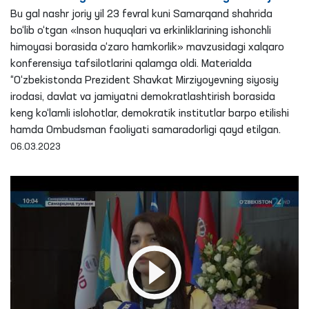
qildi.
Bu gal nashr joriy yil 23 fevral kuni Samarqand shahrida
bo‘lib o‘tgan «Inson huquqlari va erkinliklarining ishonchli
himoyasi borasida o‘zaro hamkorlik» mavzusidagi xalqaro
konferensiya tafsilotlarini qalamga oldi. Materialda
“O‘zbekistonda Prezident Shavkat Mirziyoyevning siyosiy
irodasi, davlat va jamiyatni demokratlashtirish borasida
keng ko‘lamli islohotlar, demokratik institutlar barpo etilishi
hamda Ombudsman faoliyati samaradorligi qayd etilgan.
06.03.2023