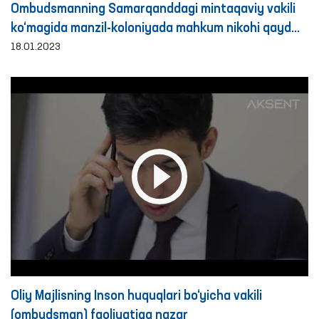
Ombudsmanning Samarqanddagi mintaqaviy vakili
ko‘magida manzil-koloniyada mahkum nikohi qayd
etildi
18.01.2023
Oliy Majlisning Inson huquqlari bo‘yicha vakili
(ombudsman) faoliyatiga nazar