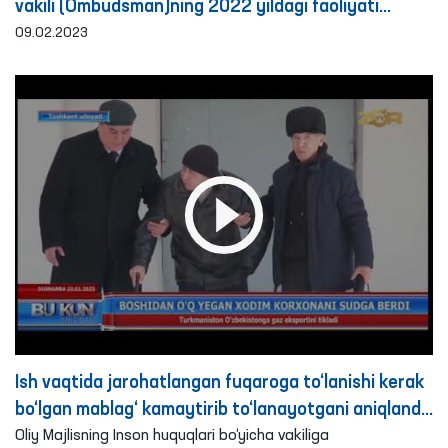
vakili (Ombudsman)ning 2022 yildagi faoliyati
bo‘yicha axboroti eshitildi
09.02.2023
Ish vaqtida jarohatlangan fuqaroga to‘lanishi kerak
bo‘lgan mablag‘ kamaytirib to‘lanayotgani aniqlandi
- Ombudsman
Oliy Majlisning Inson huquqlari bo‘yicha vakiliga