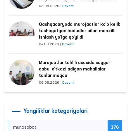
03.08.2026
|
Davomi
Qashqadaryoda murojaatlar ko‘p kelib
tushayotgan hududlar bilan manzilli
ishlash yo‘lga qo‘yildi
04.08.2026
|
Davomi
Murojaatlar tahlili asosida sayyor
qabul o‘tkaziladigan mahallalar
tanlanmoqda
06.08.2026
|
Davomi
Yangiliklar kategoriyalari
munosabat
176