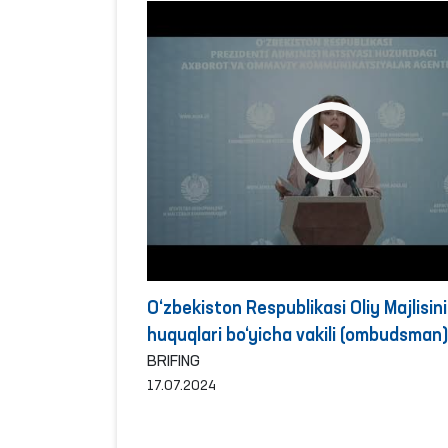
O‘zbekiston Respublikasi Oliy Majlisin
huquqlari bo‘yicha vakili (ombudsman
2024 yilning birinchi yarim yilligida
BRIFING
17.07.2024
fuqarolardan kelib tushgan murojaatl
ularni ko‘rib chiqish natijalariga bag‘