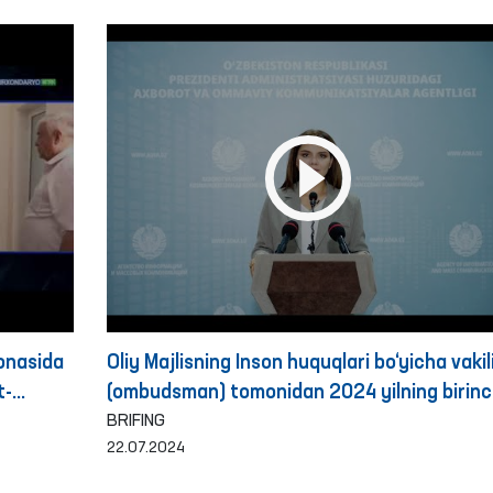
onasida
Oliy Majlisning Inson huquqlari bo‘yicha vakil
t-
(ombudsman) tomonidan 2024 yilning birinc
yarim yilligida qiynoqqa solish holatlarini
BRIFING
22.07.2024
aniqlash va oldini olish yuzasidan amalga
oshirilgan ishlar yuzasidan