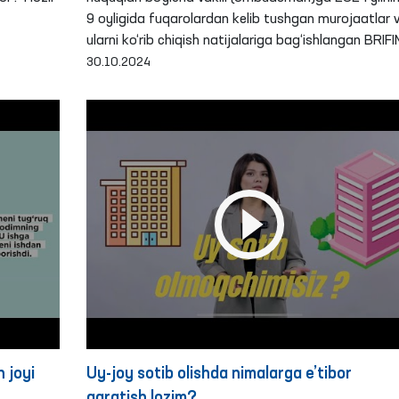
9 oyligida fuqarolardan kelib tushgan murojaatlar 
ularni ko‘rib chiqish natijalariga bag‘ishlangan BRIF
30.10.2024
h joyi
Uy-joy sotib olishda nimalarga e’tibor
qaratish lozim?