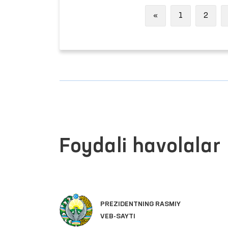
Previous
«
1
2
Foydali havolalar
PREZIDENTNING RASMIY
VEB-SAYTI