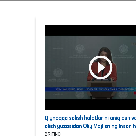
Qiynoqqa solish holatlarini aniqlash va
olish yuzasidan Oliy Majlisning Inson 
bo‘yicha vakili (ombudsman) tomonid
BRIFING