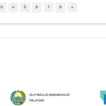
Next
3
4
5
6
7
8
»
OLIY MAJLIS QONUNCHILIK
PALATASI