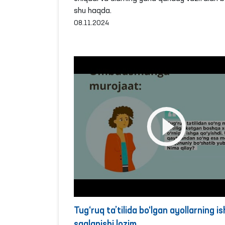
shu haqda.
08.11.2024
Tug‘ruq ta’tilida bo‘lgan ayollarning is
saqlanishi lozim