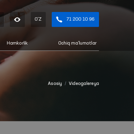
O'Z
71 200 10 96
Hamkorlik
Ochiq ma'lumotlar
Asosiy
Videogalereya