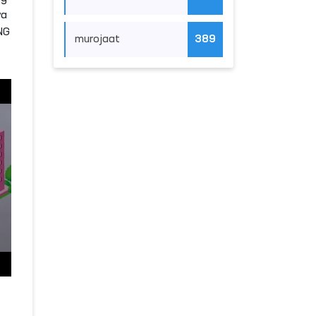
va
ING
murojaat
389