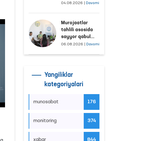
tushayotgan
04.08.2026
|
Davomi
hududlar bilan
manzilli ishlash
Murojaatlar
yo‘lga qo‘yildi
tahlili asosida
sayyor qabul
o‘tkaziladigan
06.08.2026
|
Davomi
mahallalar
tanlanmoqda
Yangiliklar
kategoriyalari
munosabat
176
monitoring
374
xabar
844
ng