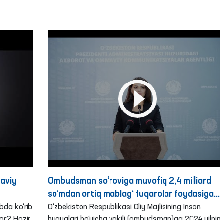
lar
aviy
Ombudsman so‘roviga muvofiq 2,4 milliard
so‘mdan ortiq mablag‘ fuqarolar foydasiga
bda ko‘rib
undirildi
O‘zbekiston Respublikasi Oliy Majlisining Inson
bor? Hozir
huquqlari bo‘yicha vakili (ombudsman)ga 2024 yilni