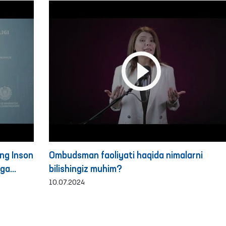
ing Inson
Ombudsman faoliyati haqida nimalarni
)ga
bilishingiz muhim?
10.07.2024
ar va
ishlangan