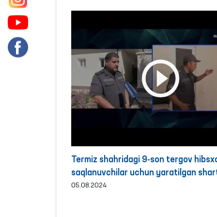
Termiz shahridagi 9-son tergov hibsx
saqlanuvchilar uchun yaratilgan shar
sharoitlar o‘rganildi
05.08.2024