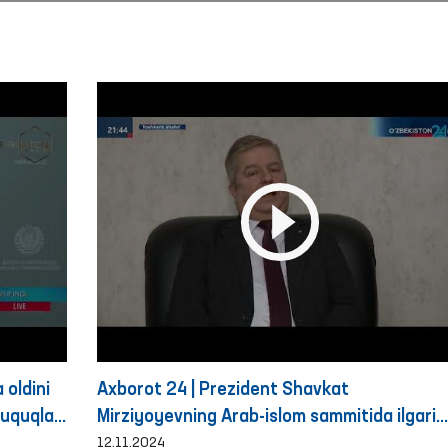
 oldini
Axborot 24 | Prezident Shavkat
huquqlari
Mirziyoyevning Arab-islom sammitida ilgari
an 2024
surgan tashabbuslariga munosabat
12.11.2024