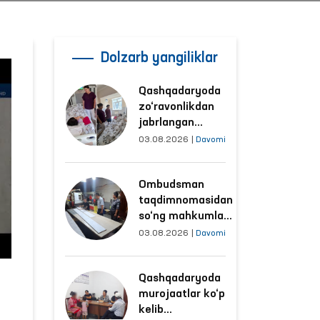
Dolzarb yangiliklar
Qashqadaryoda
zo‘ravonlikdan
jabrlangan
ayolning holati
03.08.2026
|
Davomi
Ombudsman
tomonidan
Ombudsman
o‘rganildi
taqdimnomasidan
so‘ng mahkumlar
mehnat
03.08.2026
|
Davomi
qilayotgan
obyektlardagi
Qashqadaryoda
sharoitlar
murojaatlar ko‘p
yaxshilandi
kelib