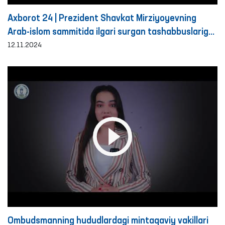
Axborot 24 | Prezident Shavkat Mirziyoyevning
Arab-islom sammitida ilgari surgan tashabbuslariga
munosabat
12.11.2024
Ombudsmanning hududlardagi mintaqaviy vakillari