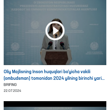
Oliy Majlisning Inson huquqlari bo‘yicha vakili
(ombudsman) tomonidan 2024 yilning birinchi yarim
yilligida qiynoqqa solish holatlarini aniqlash va oldini
BRIFING
22.07.2024
olish yuzasidan amalga oshirilgan ishlar yuzasidan