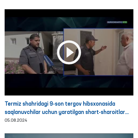
Termiz shahridagi 9-son tergov hibsxonasida
saqlanuvchilar uchun yaratilgan shart-sharoitlar
o‘rganildi
05.08.2024