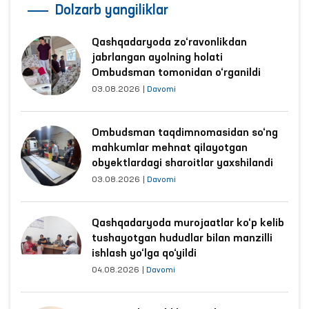
Dolzarb yangiliklar
Qashqadaryoda zo‘ravonlikdan
jabrlangan ayolning holati
Ombudsman tomonidan o‘rganildi
03.08.2026
|
Davomi
Ombudsman taqdimnomasidan so‘ng
mahkumlar mehnat qilayotgan
obyektlardagi sharoitlar yaxshilandi
03.08.2026
|
Davomi
Qashqadaryoda murojaatlar ko‘p kelib
tushayotgan hududlar bilan manzilli
ishlash yo‘lga qo‘yildi
04.08.2026
|
Davomi