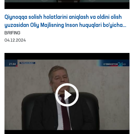
Qiynoqqa solish holatlarini aniqlash va oldini olish
yuzasidan Oliy Majlisning Inson huquqlari bo‘yicha
vakili (ombudsman) tomonidan 2024 yilning o‘n
BRIFING
04.12.2024
oyida amalga oshirilgan ishlar yuzasidan