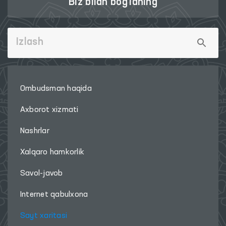
Biz bilan bog'laning
Ombudsman haqida
Axborot xizmati
Nashrlar
Xalqaro hamkorlik
Savol-javob
Internet qabulxona
Sayt xaritasi