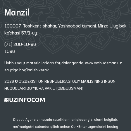
Manzil
100007, Toshkent shahar, Yashnobod tumani. Mirzo Ulug‘bek
ko‘chasi 57/1-uy
(71) 200-10-96
1096
Ushbu sayt materiallaridan foydalanganda,
www.ombudsman.uz
saytiga bog'lanish kerak
2026 © O'ZBEKISTON RESPUBLIKASI OLIY MAJLISINING INSON
HUQUQLARI BO'YICHA VAKILI (OMBUDSMAN)
Diqqat! Agar siz matnda xatoliklarni aniqlasangiz, ularni belgilab,
ma’muriyatni xabardor qilish uchun Ctrl+Enter tugmalarini bosing