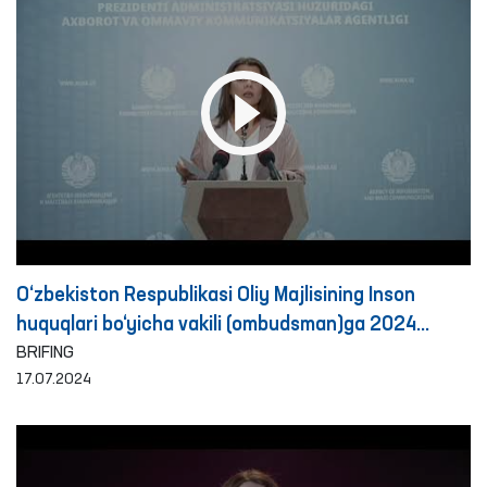
O‘zbekiston Respublikasi Oliy Majlisining Inson
huquqlari bo‘yicha vakili (ombudsman)ga 2024
yilning birinchi yarim yilligida fuqarolardan kelib
BRIFING
17.07.2024
tushgan murojaatlar va ularni ko‘rib chiqish
natijalariga bag‘ishlangan