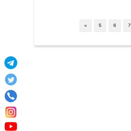
Previous
«
5
6
7