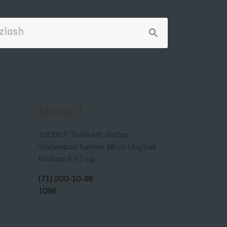
Manzil
100007, Toshkent shahar,
Yashnobod tumani. Mirzo Ulug‘bek
ko‘chasi 57/1-uy
(71) 200-10-96
1096