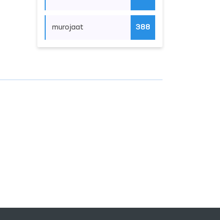
murojaat
388