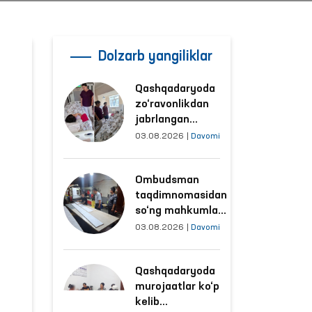
Dolzarb yangiliklar
Qashqadaryoda
zo‘ravonlikdan
jabrlangan
ayolning holati
03.08.2026
|
Davomi
Ombudsman
tomonidan
Ombudsman
o‘rganildi
taqdimnomasidan
so‘ng mahkumlar
mehnat
03.08.2026
|
Davomi
qilayotgan
obyektlardagi
Qashqadaryoda
sharoitlar
murojaatlar ko‘p
yaxshilandi
kelib