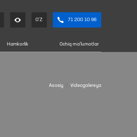
O'Z
71 200 10 96
Hamkorlik
Ochiq ma'lumotlar
Asosiy
Videogalereya