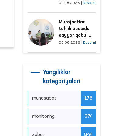
tushayotgan
04.08.2026
|
Davomi
hududlar bilan
manzilli ishlash
Murojaatlar
yo‘lga qo‘yildi
tahlili asosida
sayyor qabul
o‘tkaziladigan
06.08.2026
|
Davomi
mahallalar
tanlanmoqda
Yangiliklar
kategoriyalari
munosabat
176
monitoring
374
xabar
844