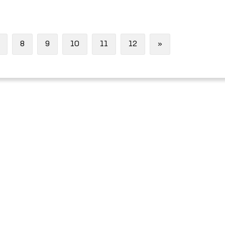
Next
8
9
10
11
12
»