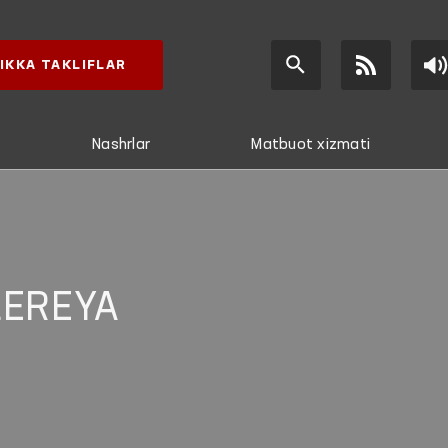
IKKA TAKLIFLAR
Nashrlar
Matbuot xizmati
LEREYA