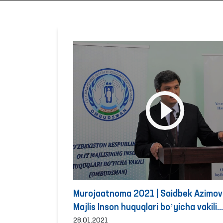
Murojaatnoma 2021 | Saidbek Аzimov 
Majlis Inson huquqlari boʼyicha vakili
(Ombudsman) kotibiyati mudiri
28.01.2021