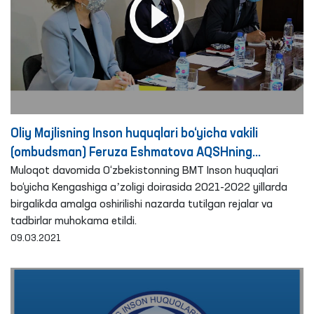
Oliy Majlisning Inson huquqlari bo‘yicha vakili
(ombudsman) Feruza Eshmatova AQSHning
O‘zbekistondagi elchisi Deniyel Rozenblyum bilan
Muloqot davomida O‘zbekistonning BMT Inson huquqlari
bo‘yicha Kengashiga aʼzoligi doirasida 2021-2022 yillarda
uchrashdi
birgalikda amalga oshirilishi nazarda tutilgan rejalar va
tadbirlar muhokama etildi.
09.03.2021