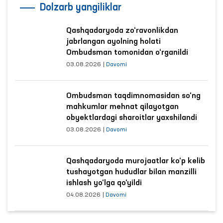
Dolzarb yangiliklar
Qashqadaryoda zo‘ravonlikdan
jabrlangan ayolning holati
Ombudsman tomonidan o‘rganildi
03.08.2026
|
Davomi
Ombudsman taqdimnomasidan so‘ng
mahkumlar mehnat qilayotgan
obyektlardagi sharoitlar yaxshilandi
03.08.2026
|
Davomi
Qashqadaryoda murojaatlar ko‘p kelib
tushayotgan hududlar bilan manzilli
ishlash yo‘lga qo‘yildi
04.08.2026
|
Davomi