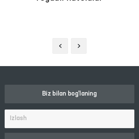
INTERAKTIV DAVLAT XIZMATLARI
YAGONA PORTALI
‹
›
Biz bilan bog'laning