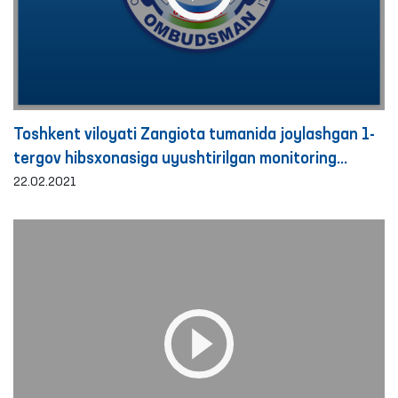
Toshkent viloyati Zangiota tumanida joylashgan 1-
tergov hibsxonasiga uyushtirilgan monitoring
tashrifi tavsilotlari
22.02.2021