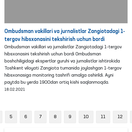
Ombudsman vakillari va jurnalistlar Zangiotadagi 1-
tergov hibsxonasini tekshirish uchun bordi
Ombudsman vakillari va jurnalistlar Zangiotadagi 1-tergov
hibsxonasini tekshirish uchun bordi Ombudsman
boshchiligidagi ekspertlar guruhi va jurnalistlar ishtirokida
Toshkent viloyati Zangiota tumanida joylashgan 1-tergov
hibsxonasiga monitoring tashrifi amalga oshirildi. Ayni
paytda bu yerda 1900dan ortiq kishi saqlanmoqda.
18.02.2021
revious
5
6
7
8
9
10
11
12