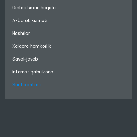
Ombudsman haqida
Axborot xizmati
Nashrlar
Xalqaro hamkorlik
Savol-javob
Internet qabulxona
Sayt xaritasi