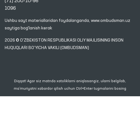
(71) 200-10-96
1096
Ushbu sayt materiallaridan foydalanganda,
www.ombudsman.uz
saytiga bog'lanish kerak
2026 © O'ZBEKISTON RESPUBLIKASI OLIY MAJLISINING INSON
HUQUQLARI BO'YICHA VAKILI (OMBUDSMAN)
Diqqat! Agar siz matnda xatoliklarni aniqlasangiz, ularni belgilab,
ma’muriyatni xabardor qilish uchun Ctrl+Enter tugmalarini bosing