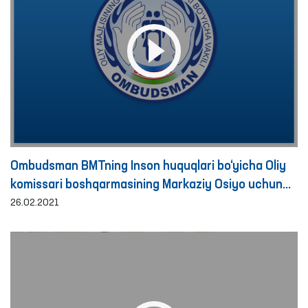
Ombudsman BMTning Inson huquqlari bo‘yicha Oliy
komissari boshqarmasining Markaziy Osiyo uchun
mintaqaviy bo‘linmasi rahbari bilan uchrashdi
26.02.2021