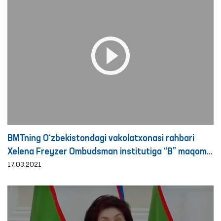
BMTning O‘zbekistondagi vakolatxonasi rahbari
Xelena Freyzer Ombudsman institutiga “B” maqomi
berilgani bilan tabriklab, endi “A” statusi uchun
17.03.2021
harakat qilish kerakligini taʼkidladi va bu borada
Ombudsmanga yaqin ko‘makdosh bo‘lishligini bildirdi.