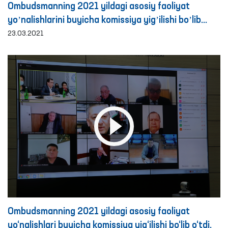
Ombudsmanning 2021 yildagi asosiy faoliyat
yoʼnalishlarini buyicha komissiya yigʼilishi boʼlib
oʼtdi
23.03.2021
Ombudsmanning 2021 yildagi asosiy faoliyat
yo‘nalishlari buyicha komissiya yig‘ilishi bo‘lib o‘tdi.