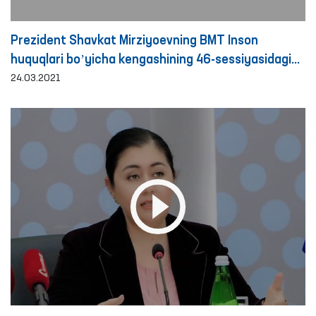
Prezident Shavkat Mirziyoevning BMT Inson
huquqlari boʼyicha kengashining 46-sessiyasidagi
nutqiga Oliy Majlisning Inson huquqlari boʼyicha
24.03.2021
vakili (ombudsman) Feruza Eshmatovaning
munosabati