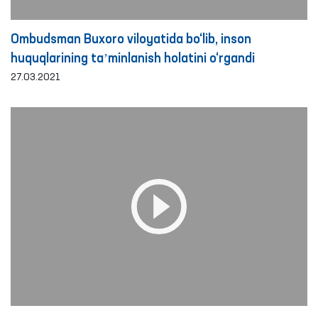
Ombudsman Buxoro viloyatida bo‘lib, inson
huquqlarining taʼminlanish holatini o‘rgandi
27.03.2021