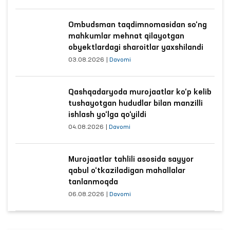
Ombudsman taqdimnomasidan so‘ng
mahkumlar mehnat qilayotgan
obyektlardagi sharoitlar yaxshilandi
03.08.2026
|
Davomi
Qashqadaryoda murojaatlar ko‘p kelib
tushayotgan hududlar bilan manzilli
ishlash yo‘lga qo‘yildi
04.08.2026
|
Davomi
Murojaatlar tahlili asosida sayyor
qabul o‘tkaziladigan mahallalar
tanlanmoqda
06.08.2026
|
Davomi