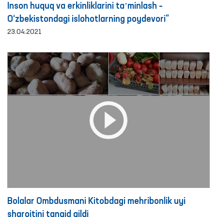
Inson huquq va erkinliklarini taʼminlash –
O‘zbekistondagi islohotlarning poydevori”
23.04.2021
Bolalar Ombdusmani Kitobdagi mehribonlik uyi
sharoitini tanqid qildi