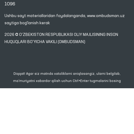
1096
Ushbu sayt materiallaridan foydalanganda,
www.ombudsman.uz
saytiga bog'lanish kerak
2026 © O'ZBEKISTON RESPUBLIKASI OLIY MAJLISINING INSON
HUQUQLARI BO'YICHA VAKILI (OMBUDSMAN)
Diqqat! Agar siz matnda xatoliklarni aniqlasangiz, ularni belgilab,
ma’muriyatni xabardor qilish uchun Ctrl+Enter tugmalarini bosing