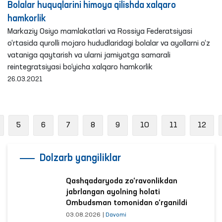
Bolalar huquqlarini himoya qilishda xalqaro
hamkorlik
Markaziy Osiyo mamlakatlari va Rossiya Federatsiyasi
o‘rtasida qurolli mojaro hududlaridagi bolalar va ayollarni o‘z
vataniga qaytarish va ularni jamiyatga samarali
reintegratsiyasi bo‘yicha xalqaro hamkorlik
26.03.2021
revious
5
6
7
8
9
10
11
12
Dolzarb yangiliklar
Qashqadaryoda zo‘ravonlikdan
jabrlangan ayolning holati
Ombudsman tomonidan o‘rganildi
03.08.2026
|
Davomi