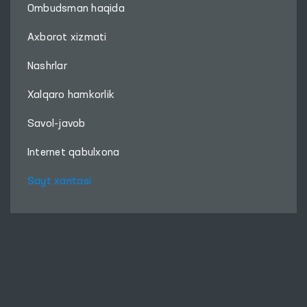
Ombudsman haqida
Axborot xizmati
Nashrlar
Xalqaro hamkorlik
Savol-javob
Internet qabulxona
Sayt xaritasi