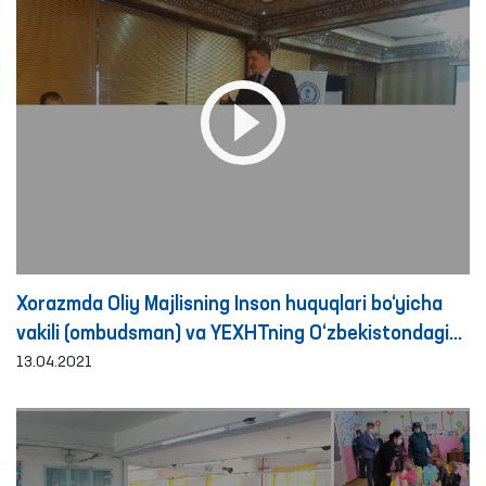
Xorazmda Oliy Majlisning Inson huquqlari bo‘yicha
vakili (ombudsman) va YEXHTning O‘zbekistondagi
loyihalari koordinatori bilan hamkorlikda seminar
13.04.2021
o‘tkazildi