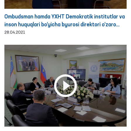
Ombudsman hamda YXHT Demokratik institutlar va
inson huquqlari bo‘yicha byurosi direktori o‘zaro
hamkorlik masalalarini kelishib olishdi
28.04.2021