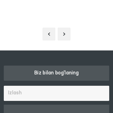
INTERAKTIV DAVLAT XIZMATLARI
YAGONA PORTALI
‹
›
Biz bilan bog'laning