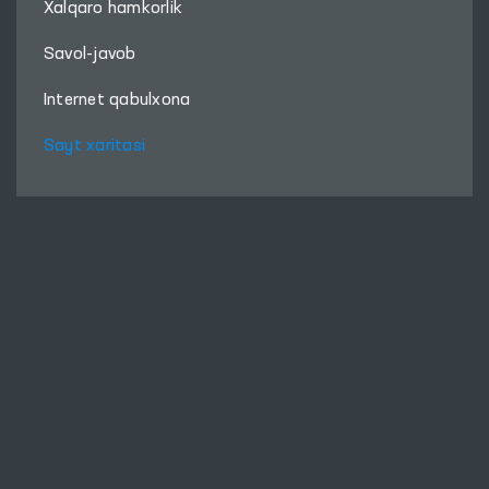
Xalqaro hamkorlik
Savol-javob
Internet qabulxona
Sayt xaritasi