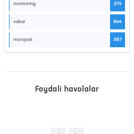
monitoring
374
xabar
844
murojaat
387
Foydali havolalar
INTERAKTIV DAVLAT XIZMATLARI
YAGONA PORTALI