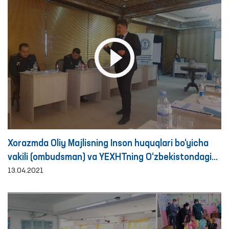
Xorazmda Oliy Majlisning Inson huquqlari bo‘yicha
vakili (ombudsman) va YEXHTning O‘zbekistondagi
loyihalari koordinatori bilan hamkorlikda seminar
13.04.2021
o‘tkazildi