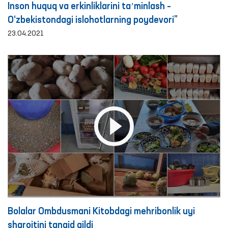
Inson huquq va erkinliklarini taʼminlash –
O‘zbekistondagi islohotlarning poydevori”
23.04.2021
Bolalar Ombdusmani Kitobdagi mehribonlik uyi
sharoitini tanqid qildi