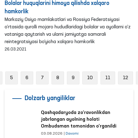
Bolalar huquqlarini himoya qilishda xalqaro
hamkorlik
Markaziy Osiyo mamlakatlari va Rossiya Federatsiyasi
o‘rtasida qurolli mojaro hududlaridagi bolalar va ayollarni o‘z
vataniga qaytarish va ularni jamiyatga samarali
reintegratsiyasi bo‘yicha xalqaro hamkorlik
26.03.2021
revious
5
6
7
8
9
10
11
12
Dolzarb yangiliklar
Qashqadaryoda zo‘ravonlikdan
jabrlangan ayolning holati
Ombudsman tomonidan o‘rganildi
03.08.2026
|
Davomi