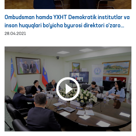
Ombudsman hamda YXHT Demokratik institutlar va
inson huquqlari bo‘yicha byurosi direktori o‘zaro
hamkorlik masalalarini kelishib olishdi
28.04.2021