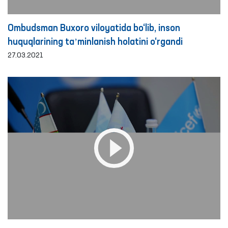
Ombudsman Buxoro viloyatida bo‘lib, inson
huquqlarining taʼminlanish holatini o‘rgandi
27.03.2021