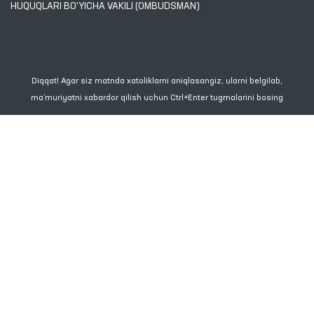
HUQUQLARI BO'YICHA VAKILI (OMBUDSMAN)
Diqqat! Agar siz matnda xatoliklarni aniqlasangiz, ularni belgilab,
ma’muriyatni xabardor qilish uchun Ctrl+Enter tugmalarini bosing