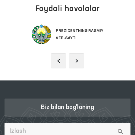
Foydali havolalar
ING RASMIY
OLIY MAJLIS Q
PALATASI
‹
›
Biz bilan bog'laning