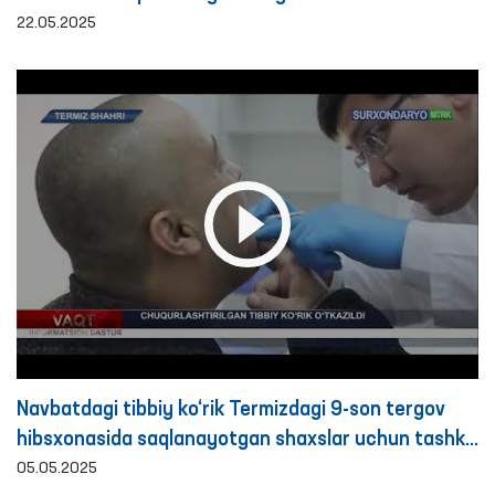
22.05.2025
Navbatdagi tibbiy ko‘rik Termizdagi 9-son tergov
hibsxonasida saqlanayotgan shaxslar uchun tashkil
etildi
05.05.2025