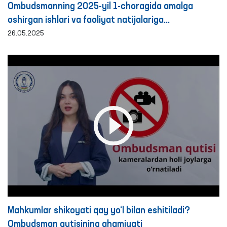
Ombudsmanning 2025-yil 1-choragida amalga
oshirgan ishlari va faoliyat natijalariga
bag‘ishlangan BRIFING
26.05.2025
Mahkumlar shikoyati qay yo‘l bilan eshitiladi?
Ombudsman qutisining ahamiyati