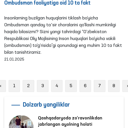
Ombudsman faoliyatiga oid 10 ta fakt
Insonlarning buzilgan huquqlarini tiklash bo‘yicha
Ombudsman qanday taʼsir choralarini qo‘llashi mumkinligi
haqida bilasizmi? Sizni yangi tahrirdagi “O‘zbekiston
Respublikasi Oliy Majlisining Inson huquqlari bo‘yicha vakili
(ombudsman) to‘g‘risida”gi qonundagi eng muhim 10 ta fakt
bilan tanishtiramiz.
21.01.2025
Previous
«
1
2
3
4
5
6
7
8
Dolzarb yangiliklar
Qashqadaryoda zo‘ravonlikdan
jabrlangan ayolning holati