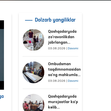
Dolzarb yangiliklar
Qashqadaryoda
zo‘ravonlikdan
jabrlangan
ayolning holati
03.08.2026
|
Davomi
Ombudsman
tomonidan
Ombudsman
o‘rganildi
taqdimnomasidan
so‘ng mahkumlar
mehnat
03.08.2026
|
Davomi
qilayotgan
obyektlardagi
ga
Qashqadaryoda
sharoitlar
murojaatlar ko‘p
yaxshilandi
kelib