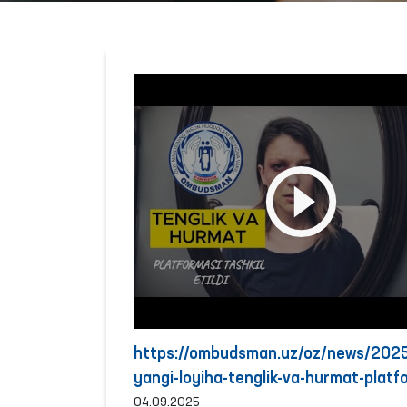
https://ombudsman.uz/oz/news/20
yangi-loyiha-tenglik-va-hurmat-platf
04.09.2025