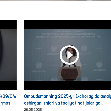
25/09/04/ombudsmandan-
Ombudsmanning 2025-yil 1-choragida amal
ormasi
oshirgan ishlari va faoliyat natijalariga
bag‘ishlangan BRIFING
26.05.2025