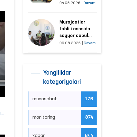
tushayotgan
04.08.2026
|
Davomi
hududlar bilan
manzilli ishlash
Murojaatlar
yo‘lga qo‘yildi
tahlili asosida
sayyor qabul
o‘tkaziladigan
06.08.2026
|
Davomi
mahallalar
tanlanmoqda
Yangiliklar
kategoriyalari
munosabat
176
r
monitoring
374
xabar
844