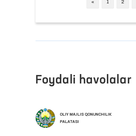
Previous
«
1
2
Foydali havolalar
OLIY MAJLIS QONUNCHILIK
PALATASI