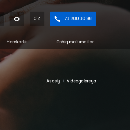
O'Z
71 200 10 96
Hamkorlik
Ochiq ma'lumotlar
Asosiy
Videogalereya