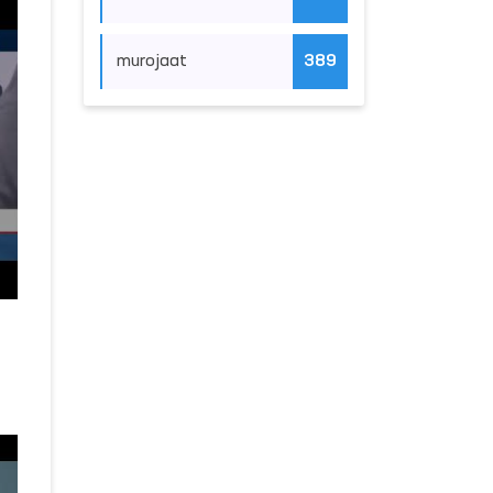
murojaat
389