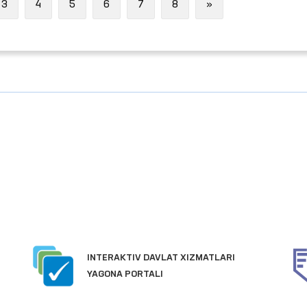
Next
3
4
5
6
7
8
»
INTERAKTIV DAVLAT XIZMATLARI
YAGONA PORTALI