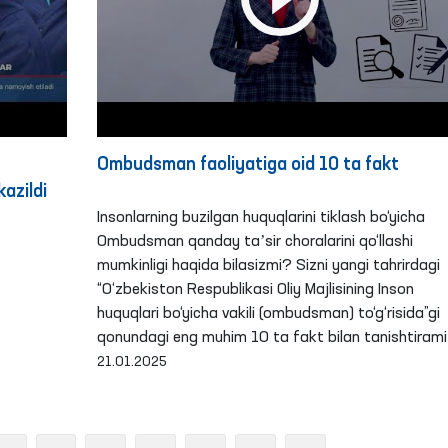
Ombudsman faoliyatiga oid 10 ta fakt
kazildi
Insonlarning buzilgan huquqlarini tiklash bo‘yicha
Ombudsman qanday taʼsir choralarini qo‘llashi
mumkinligi haqida bilasizmi? Sizni yangi tahrirdagi
“O‘zbekiston Respublikasi Oliy Majlisining Inson
huquqlari bo‘yicha vakili (ombudsman) to‘g‘risida”gi
qonundagi eng muhim 10 ta fakt bilan tanishtirami
21.01.2025