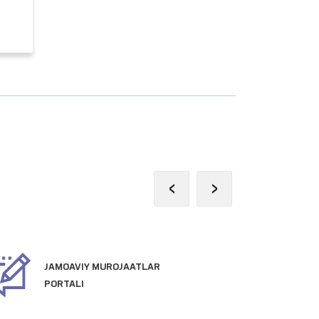
‹
›
JAMOAVIY MUROJAATLAR
PR
PORTALI
VE