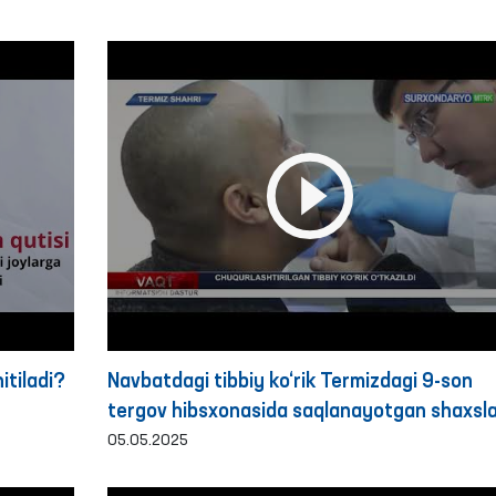
itiladi?
Navbatdagi tibbiy ko‘rik Termizdagi 9-son
tergov hibsxonasida saqlanayotgan shaxsla
uchun tashkil etildi
05.05.2025