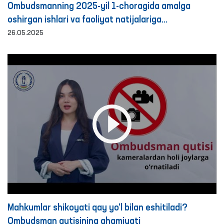
Ombudsmanning 2025-yil 1-choragida amalga
oshirgan ishlari va faoliyat natijalariga
bag‘ishlangan BRIFING
26.05.2025
Mahkumlar shikoyati qay yo‘l bilan eshitiladi?
Ombudsman qutisining ahamiyati