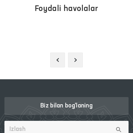
Foydali havolalar
JAMOAVI
V DAVLAT XIZMATLARI
PORTALI
RTALI
‹
›
Biz bilan bog'laning