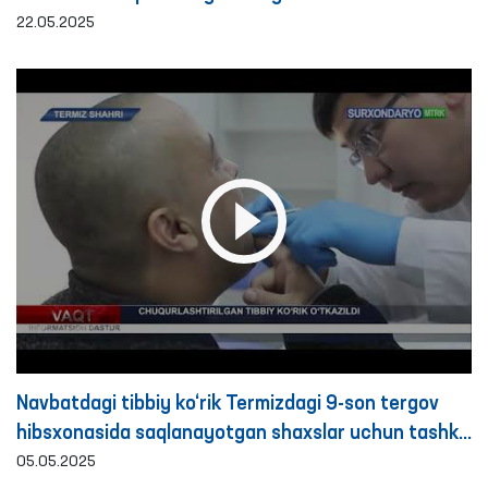
22.05.2025
Navbatdagi tibbiy ko‘rik Termizdagi 9-son tergov
hibsxonasida saqlanayotgan shaxslar uchun tashkil
etildi
05.05.2025