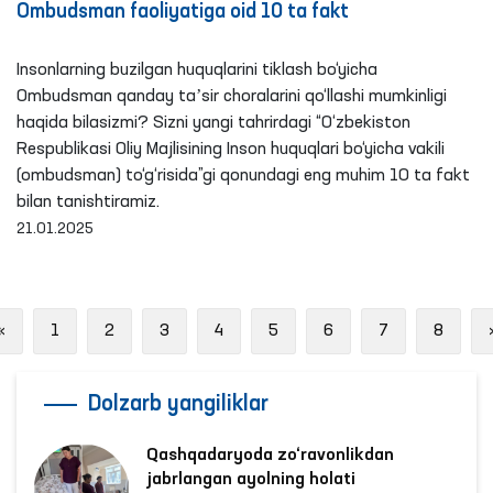
Ombudsman faoliyatiga oid 10 ta fakt
Insonlarning buzilgan huquqlarini tiklash bo‘yicha
Ombudsman qanday taʼsir choralarini qo‘llashi mumkinligi
haqida bilasizmi? Sizni yangi tahrirdagi “O‘zbekiston
Respublikasi Oliy Majlisining Inson huquqlari bo‘yicha vakili
(ombudsman) to‘g‘risida”gi qonundagi eng muhim 10 ta fakt
bilan tanishtiramiz.
21.01.2025
Previous
«
1
2
3
4
5
6
7
8
Dolzarb yangiliklar
Qashqadaryoda zo‘ravonlikdan
jabrlangan ayolning holati