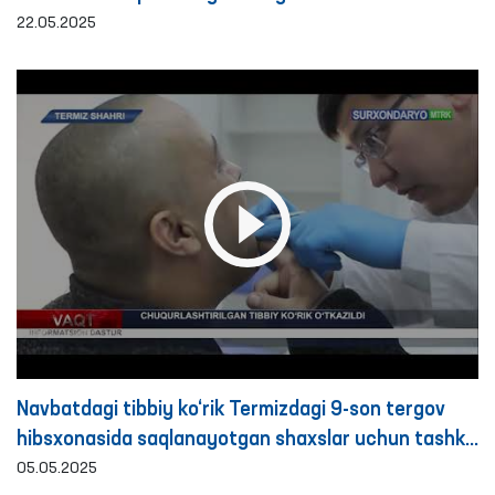
22.05.2025
Navbatdagi tibbiy ko‘rik Termizdagi 9-son tergov
hibsxonasida saqlanayotgan shaxslar uchun tashkil
etildi
05.05.2025