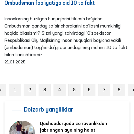
Ombudsman faoliyatiga oid 10 ta fakt
Insonlarning buzilgan huquqlarini tiklash bo‘yicha
Ombudsman qanday taʼsir choralarini qo‘llashi mumkinligi
haqida bilasizmi? Sizni yangi tahrirdagi “O‘zbekiston
Respublikasi Oliy Majlisining Inson huquqlari bo‘yicha vakili
(ombudsman) to‘g‘risida”gi qonundagi eng muhim 10 ta fakt
bilan tanishtiramiz.
21.01.2025
Previous
«
1
2
3
4
5
6
7
8
Dolzarb yangiliklar
Qashqadaryoda zo‘ravonlikdan
jabrlangan ayolning holati