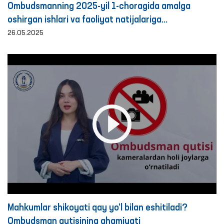
Ombudsmanning 2025-yil 1-choragida amalga
oshirgan ishlari va faoliyat natijalariga
bag‘ishlangan BRIFING
26.05.2025
Mahkumlar shikoyati qay yo‘l bilan eshitiladi?
Ombudsman qutisining ahamiyati