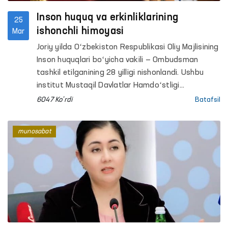
Inson huquq va erkinliklarining
25
ishonchli himoyasi
Mar
Joriy yilda Oʻzbekiston Respublikasi Oliy Majlisining
Inson huquqlari boʻyicha vakili — Ombudsman
tashkil etilganining 28 yilligi nishonlandi. Ushbu
institut Mustaqil Davlatlar Hamdoʻstligi
mamlakatlari orasida birinchilardan boʻlib bizning
6047 Ko'rdi
Batafsil
yurtimizda taʼsis etilgan.
munosabat