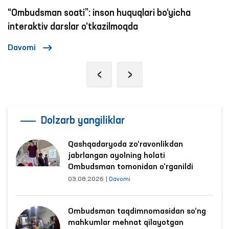
Ijtimoiy tarmoqlarda ayollar va bolalarga nisbatan
zo‘ravonlikka qarshi kurashish mexanizmlari
Davomi
‹
›
Dolzarb yangiliklar
Qashqadaryoda zo‘ravonlikdan
jabrlangan ayolning holati
Ombudsman tomonidan o‘rganildi
03.08.2026
|
Davomi
Ombudsman taqdimnomasidan so‘ng
mahkumlar mehnat qilayotgan