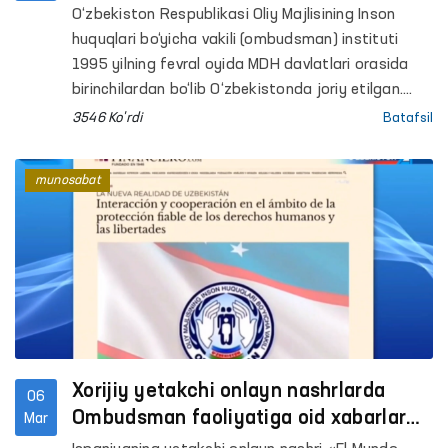
himoyasi borasida o‘zaro hamkorlik
O‘zbekiston Respublikasi Oliy Majlisining Inson
huquqlari bo‘yicha vakili (ombudsman) instituti
1995 yilning fevral oyida MDH davlatlari orasida
birinchilardan bo‘lib O‘zbekistonda joriy etilgan.
Kuni kecha Ombudsman instituti 28 yilligini 20 dan
3546 Ko'rdi
Batafsil
ortiq xorijiy mamlakatlarning inson huquq va
erkinliklarini himoya qiluvchi vakolatli organlari va
munosabat
Ombudsmanlari bilan birgalikda Samarqand
shahrida nishonladi.
Xorijiy yetakchi onlayn nashrlarda
06
Ombudsman faoliyatiga oid xabarlar
Mar
eʼlon qilindi