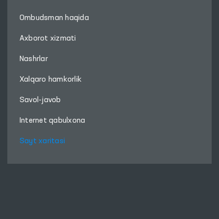
Ombudsman haqida
Axborot xizmati
Nashrlar
Xalqaro hamkorlik
Savol-javob
Internet qabulxona
Sayt xaritasi