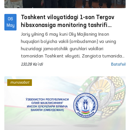
Toshkent viloyatidagi 1-son Tergov
06
hibsxonasiga monitoring tashrifi
May
amalga oshirildi
Joriy yilning 6 may kuni Oliy Majlisning Inson
huquqlari bo‘yicha vakili (ombudsman) va uning
huzuridagi jamoatchilik guruhlari vakillari
tomonidan Toshkent viloyati, Zangiota tumanidagi
1-son Tergov hibsxonasiga monitoring tashrifi
13128 Ko'rdi
Batafsil
amalga oshirildi.
munosabat