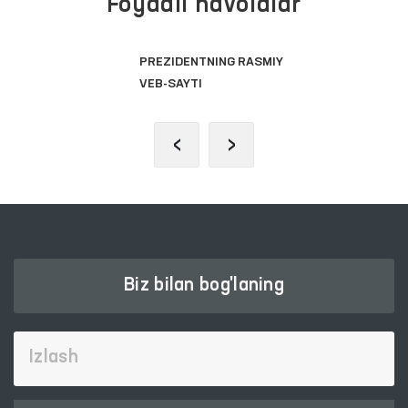
Foydali havolalar
OLIY MAJLIS QONUNCHILIK
PALATASI
‹
›
Biz bilan bog'laning