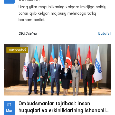
Uzoq yillar respublikaning xalqaro imidjiga salbiy
taʼsir qilib kelgan majburiy mehnatga to‘liq
barham berildi.
2856 Ko'rdi
Batafsil
munosabat
Ombudsmanlar tajribasi: inson
07
huquqlari va erkinliklarining ishonchli
Mar