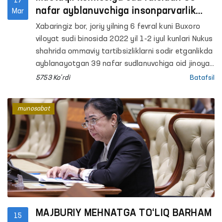
17
nafar ayblanuvchiga insonparvarlik
Mar
tamoyillari asosida jazo tayinlanishini
Xabaringiz bor, joriy yilning 6 fevral kuni Buxoro
so‘radi
viloyat sudi binosida 2022 yil 1-2 iyul kunlari Nukus
shahrida ommaviy tartibsizliklarni sodir etganlikda
ayblanayotgan 39 nafar sudlanuvchiga oid jinoyat
ishini ko‘rib chiqish bo‘yicha ochiq sud jarayoni
5753 Ko'rdi
Batafsil
boshlangan edi.
munosabat
MAJBURIY MEHNATGA TO‘LIQ BARHAM
15