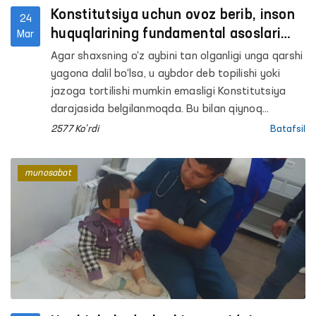
Konstitutsiya uchun ovoz berib, inson
24
huquqlarining fundamental asoslari
Mar
mustahkamlanishiga hissa qo‘shing!
Agar shaxsning o‘z aybini tan olganligi unga qarshi
yagona dalil bo‘lsa, u aybdor deb topilishi yoki
jazoga tortilishi mumkin emasligi Konstitutsiya
darajasida belgilanmoqda. Bu bilan qiynoq
holatlarini keltirib chiqaruvchi omillar ildizi
2577 Ko'rdi
Batafsil
qirqilmoqda. Shuningdek, inson huquqlariga oid
xalqaro hujjatlarda aks etgan Miranda qoidasi,
munosabat
yaʼni shaxsni ushlab turish chog‘ida unga
huquqlari, ushlab turilishi asoslari tushuntirilishi
bo‘yicha ham norma kiritilayapti.