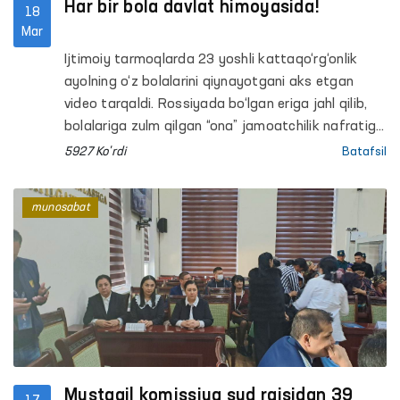
Har bir bola davlat himoyasida!
18
Mar
Ijtimoiy tarmoqlarda 23 yoshli kattaqo‘rg‘onlik
ayolning o‘z bolalarini qiynayotgani aks etgan
video tarqaldi. Rossiyada bo‘lgan eriga jahl qilib,
bolalariga zulm qilgan “ona” jamoatchilik nafratiga
uchradi.
5927 Ko'rdi
Batafsil
munosabat
Mustaqil komissiya sud raisidan 39