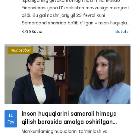
Ispaniyaning yetakchi onlayn nashri «El Mundo
Financiero» yana O‘zbekiston mavzusiga murojaat
qildi. Bu gal nashr joriy yil 23 fevral kuni
Samarqand shahrida bo‘lib o‘tgan «Inson huquqlari
va erkinliklarining ishonchli himoyasi borasida
4713 Ko'rdi
Batafsil
o‘zaro hamkorlik» mavzusidagi xalqaro
konferensiya tafsilotlarini qalamga oldi. “Inson
munosabat
huquqlari va erkinliklarini ishonchli himoya qilish
sohasidagi o‘zaro hamkorlik” sarlavhasi bilan chop
etilgan materialda “O‘zbekistonda Prezident
Shavkat Mirziyoyevning siyosiy irodasi, davlat va
jamiyatni demokratlashtirish borasida keng
ko‘lamli islohotlar, demokratik institutlar barpo
etilishi hamda Ombudsman faoliyati
samaradorligi qayd etilgan.
Inson huquqlarini samarali himoya
10
qilish borasida amalga oshirilgan
Fev
islohotlar va unda Ombudsman
Mahkumlarning huquqlarini taʼminlash va