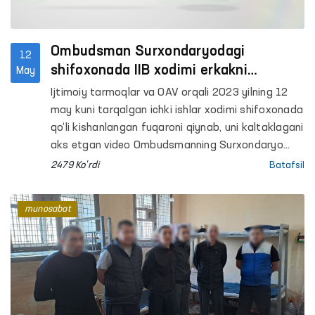
Ombudsman Surxondaryodagi
12
shifoxonada IIB xodimi erkakni
May
kishanlab, jismoniy kuch ishlatgani
Ijtimoiy tarmoqlar va OAV orqali 2023 yilning 12
holati bo‘yicha munosabat bildirdi
may kuni tarqalgan ichki ishlar xodimi shifoxonada
qo‘li kishanlangan fuqaroni qiynab, uni kaltaklagani
aks etgan video Ombudsmanning Surxondaryo
viloyatidagi mintaqaviy vakili Abdurashid Artikov
2479 Ko'rdi
Batafsil
tomonidan o‘rganildi.
munosabat