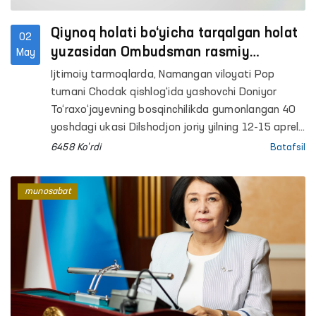
Qiynoq holati bo‘yicha tarqalgan holat
02
yuzasidan Ombudsman rasmiy
May
munosabati
Ijtimoiy tarmoqlarda, Namangan viloyati Pop
tumani Chodak qishlog‘ida yashovchi Doniyor
To‘raxo‘jayevning bosqinchilikda gumonlangan 40
yoshdagi ukasi Dilshodjon joriy yilning 12-15 aprel
kunlari Toshkent shahar IIBB Tergov bo‘limi
6458 Ko'rdi
Batafsil
xodimlari tomonidan qiynoqqa solinganligi, og‘iz va
qo‘llari skotch bilan bog‘lanib, shafqatsiz
munosabat
muomalaga duchor qilinganligi bo‘yicha xabarlar
tarqaldi.