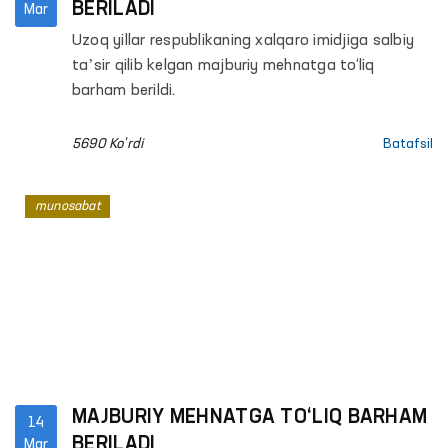
BERILADI
Mar
Uzoq yillar respublikaning xalqaro imidjiga salbiy
taʼsir qilib kelgan majburiy mehnatga to‘liq
barham berildi.
5690 Ko'rdi
Batafsil
munosabat
MAJBURIY MEHNATGA TO‘LIQ BARHAM
14
BERILADI
Mar