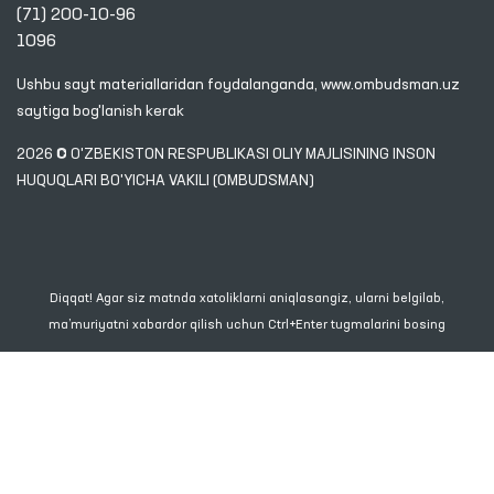
(71) 200-10-96
1096
Ushbu sayt materiallaridan foydalanganda,
www.ombudsman.uz
saytiga bog'lanish kerak
2026 © O'ZBEKISTON RESPUBLIKASI OLIY MAJLISINING INSON
HUQUQLARI BO'YICHA VAKILI (OMBUDSMAN)
Diqqat! Agar siz matnda xatoliklarni aniqlasangiz, ularni belgilab,
ma’muriyatni xabardor qilish uchun Ctrl+Enter tugmalarini bosing