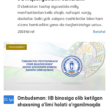
bajarayotgani eʼtirof etildi
O‘zbekiston tashqi siyosatida milliy
manfaatlardan kelib chiqib, nafaqat xorijiy
davlatlar, balki yirik xalqaro tashkilotlar bilan ham
o‘zaro hamkorlikni yana-da rivojlantirishga ustuvor
ahamiyat qaratilmoqda.
2319 Ko'rdi
Batafsil
munosabat
Ombudsman: IIB binosiga olib ketilgan
21 Iyu
shaxsning o‘limi holati o‘rganilmoqda