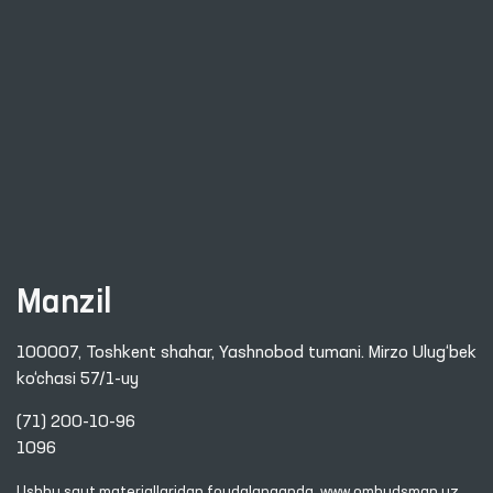
Manzil
100007, Toshkent shahar, Yashnobod tumani. Mirzo Ulug‘bek
ko‘chasi 57/1-uy
(71) 200-10-96
1096
Ushbu sayt materiallaridan foydalanganda,
www.ombudsman.uz