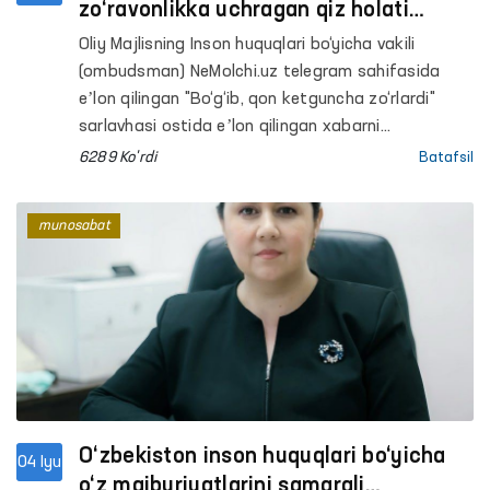
zo‘ravonlikka uchragan qiz holati
o‘rganilmoqda
Oliy Majlisning Inson huquqlari bo‘yicha vakili
(ombudsman) NeMolchi.uz telegram sahifasida
eʼlon qilingan "Bo‘g‘ib, qon ketguncha zo‘rlardi"
sarlavhasi ostida eʼlon qilingan xabarni
o‘rganmoqda.
6289 Ko'rdi
Batafsil
munosabat
O‘zbekiston inson huquqlari bo‘yicha
04 Iyu
o‘z majburiyatlarini samarali