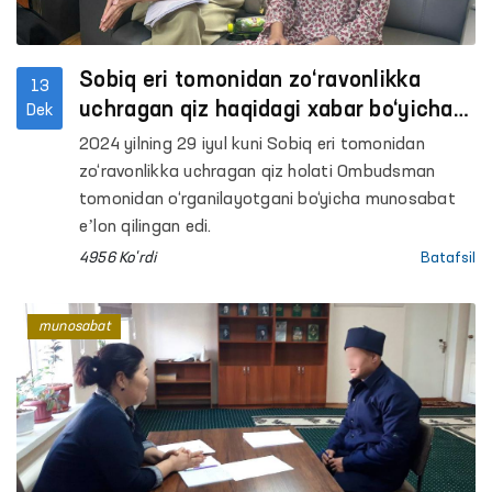
Sobiq eri tomonidan zo‘ravonlikka
13
uchragan qiz haqidagi xabar bo‘yicha
Dek
qo‘shimcha maʼlumot
2024 yilning 29 iyul kuni Sobiq eri tomonidan
zo‘ravonlikka uchragan qiz holati Ombudsman
tomonidan o‘rganilayotgani bo‘yicha munosabat
eʼlon qilingan edi.
4956 Ko'rdi
Batafsil
munosabat