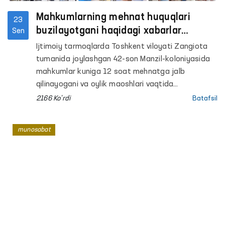
Mahkumlarning mehnat huquqlari
23
buzilayotgani haqidagi xabarlar
Sen
o‘rganildi - Ombudsman
Ijtimoiy tarmoqlarda Toshkent viloyati Zangiota
tumanida joylashgan 42-son Manzil-koloniyasida
mahkumlar kuniga 12 soat mehnatga jalb
qilinayogani va oylik maoshlari vaqtida
to‘lanmayotgani haqida xabarlar tarqaldi.
2166 Ko'rdi
Batafsil
munosabat