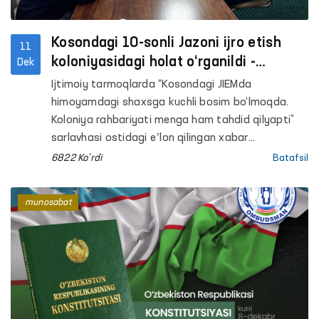
Kosondagi 10-sonli Jazoni ijro etish
11
koloniyasidagi holat o‘rganildi -
Dek
Ombudsman
Ijtimoiy tarmoqlarda “Kosondagi JIEMda
himoyamdagi shaxsga kuchli bosim bo‘lmoqda.
Koloniya rahbariyati menga ham tahdid qilyapti”
sarlavhasi ostidagi eʼlon qilingan xabar
Ombudsmanning Qashqadaryo viloyatidagi
6822 Ko'rdi
Batafsil
mintaqaviy vakili tomonidan jamoatchilik vakillari
bilan birga zudlik bilan monitoring amalga
munosabat
oshirilgan holda o‘rganildi.