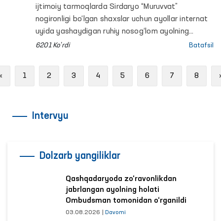
ijtimoiy tarmoqlarda Sirdaryo “Muruvvat”
nogironligi bo‘lgan shaxslar uchun ayollar internat
uyida yashaydigan ruhiy nosog‘lom ayolning
ustidan mazax qilingani haqidagi xabarlar tarqaldi.
6201 Ko'rdi
Batafsil
Previous
«
1
2
3
4
5
6
7
8
Intervyu
Dolzarb yangiliklar
Qashqadaryoda zo‘ravonlikdan
jabrlangan ayolning holati
Ombudsman tomonidan o‘rganildi
03.08.2026
|
Davomi