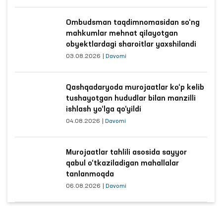
Ombudsman taqdimnomasidan so‘ng
mahkumlar mehnat qilayotgan
obyektlardagi sharoitlar yaxshilandi
03.08.2026
|
Davomi
Qashqadaryoda murojaatlar ko‘p kelib
tushayotgan hududlar bilan manzilli
ishlash yo‘lga qo‘yildi
04.08.2026
|
Davomi
Murojaatlar tahlili asosida sayyor
qabul o‘tkaziladigan mahallalar
tanlanmoqda
06.08.2026
|
Davomi