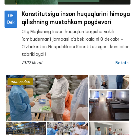
Konstitutsiya inson huquqlarini himoya
08
qilishning mustahkam poydevori
Dek
Oliy Majlisning Inson huquqlari bo‘yicha vakili
(ombudsman) jamoasi o‘zbek xalqini 8 dekabr –
O‘zbekiston Respublikasi Konstitutsiyasi kuni bilan
tabriklaydi!
2127 Ko'rdi
Batafsil
munosabat