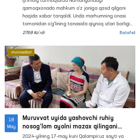
Ijtimoiy tarmoqlarda Namangandagi
qamoqxonada mahkum o‘z joniga qasd qilgani
haqida xabar tarqaldi. Unda marhumning onasi
tomonidan o‘g‘lining tanasida qiynoq izlari borligi
qayd etilganligi maʼlum qilingan.
2768 Ko'rdi
Batafsil
munosabat
Muruvvat uyida yashovchi ruhiy
18
nosog‘lom ayolni mazax qilingani
May
holati o‘rganildi
2024-yilning 17-may kuni Qalampir.uz sayti va