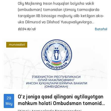
Oliy Majlisning Inson huquqlari bo‘yicha vakili
(ombudsman) tomonidan ijtimoiy tarmoqlarda
tarqalgan IIB binosiga majburiy olib ketilgan aka-
uka Dilmurod va Dilshod Yusupvaliyevlarga
nisbatan kuch ishlatilganligi holati o‘rganilmoqda.
6034 Ko'rdi
Batafsil
munosabat
O‘z joniga qasd qilingani aytilayotgan
29
mahkum holati Ombudsman tomonidan
May
o‘rganilmoqda