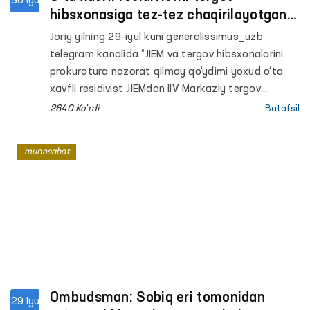
30 Iyu
hibsxonasiga tez-tez chaqirilayotgani
haqidagi xabar Ombudsman tomonidan
Joriy yilning 29-iyul kuni generalissimus_uzb
o‘rganilmoqda
telegram kanalida “JIEM va tergov hibsxonalarini
prokuratura nazorat qilmay qo‘ydimi yoxud o‘ta
xavfli residivist JIEMdan IIV Markaziy tergov
hibsxonasiga nega tez-tez chaqirilmoqda” nomli
2640 Ko'rdi
Batafsil
xabar e’lon qilindi. Unda 2010-yilda ozodlikdan
mahrum qilingan o‘ta xavfli residivistni 2023-2024
munosabat
yillarda har oy tergov hibsxonasiga chaqirtirilgani
qayd etilgan va holat Ombudsman tomonidan
o‘rganilishi so‘ralgan.
Ombudsman: Sobiq eri tomonidan
29 Iyu