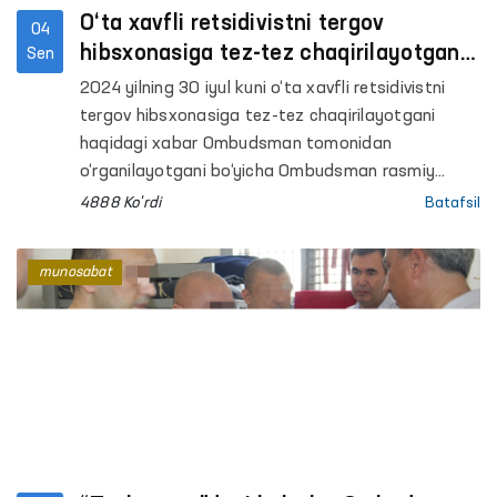
O‘ta xavfli retsidivistni tergov
04
hibsxonasiga tez-tez chaqirilayotgani
Sen
haqidagi xabar bo‘yicha
2024 yilning 30 iyul kuni o‘ta xavfli retsidivistni
Ombudsmanning qo‘shimcha rasmiy
tergov hibsxonasiga tez-tez chaqirilayotgani
munosabati
haqidagi xabar Ombudsman tomonidan
o‘rganilayotgani bo‘yicha Ombudsman rasmiy
munosabati eʼlon qilingan edi.
4888 Ko'rdi
Batafsil
munosabat