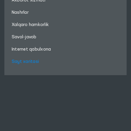
Axborot xizmati
Nashrlar
Xalqaro hamkorlik
Savol-javob
Internet qabulxona
Sayt xaritasi