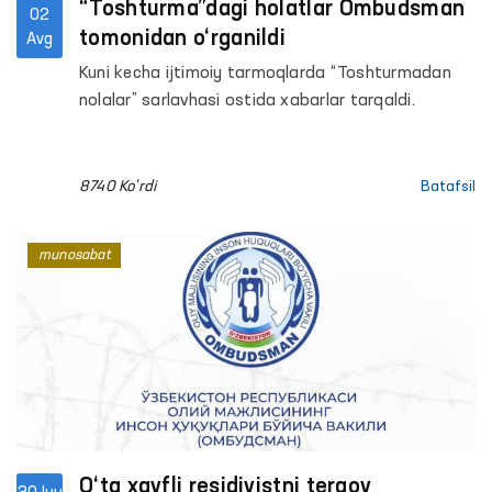
“Toshturma”dagi holatlar Ombudsman
02
tomonidan o‘rganildi
Avg
Kuni kecha ijtimoiy tarmoqlarda “Toshturmadan
nolalar” sarlavhasi ostida xabarlar tarqaldi.
8740 Ko'rdi
Batafsil
munosabat
O‘ta xavfli residivistni tergov