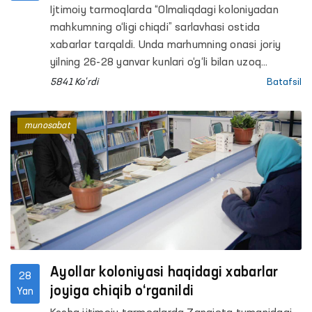
nazoratiga olindi
Ijtimoiy tarmoqlarda “Olmaliqdagi koloniyadan
mahkumning o‘ligi chiqdi” sarlavhasi ostida
xabarlar tarqaldi. Unda marhumning onasi joriy
yilning 26-28 yanvar kunlari o‘g‘li bilan uzoq
muddatli uchrashuvda bo‘lgani va u sog‘lig‘i
5841 Ko'rdi
Batafsil
bo‘yicha hech qanday shikoyat qilmaganini maʼlum
qilgan.
munosabat
Ayollar koloniyasi haqidagi xabarlar
28
joyiga chiqib o‘rganildi
Yan