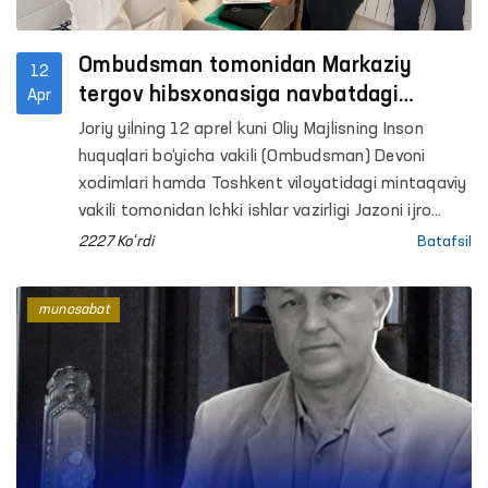
Ombudsman tomonidan Markaziy
12
tergov hibsxonasiga navbatdagi
Apr
monitoring tashrifi amalga oshirildi
Joriy yilning 12 aprel kuni Oliy Majlisning Inson
huquqlari bo‘yicha vakili (Ombudsman) Devoni
xodimlari hamda Toshkent viloyatidagi mintaqaviy
vakili tomonidan Ichki ishlar vazirligi Jazoni ijro
etish departamentiga qarashli Markaziy tergov
2227 Ko'rdi
Batafsil
hibsxonasiga navbatdagi monitoring tashrifi
amalga oshirildi.
munosabat