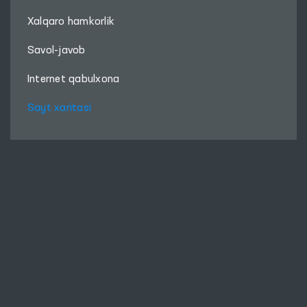
Xalqaro hamkorlik
Savol-javob
Internet qabulxona
Sayt xaritasi