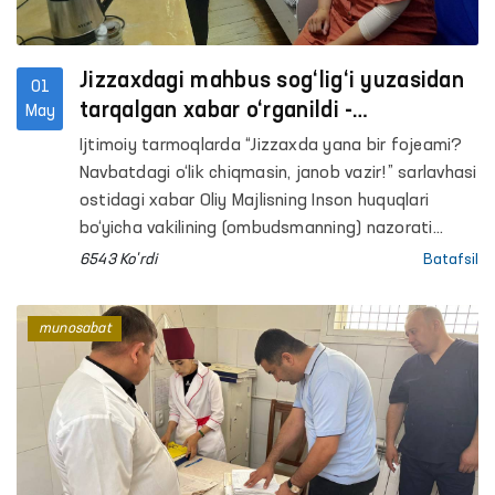
Jizzaxdagi mahbus sog‘lig‘i yuzasidan
01
tarqalgan xabar o‘rganildi -
May
Ombudsman
Ijtimoiy tarmoqlarda “Jizzaxda yana bir fojeami?
Navbatdagi o‘lik chiqmasin, janob vazir!” sarlavhasi
ostidagi xabar Oliy Majlisning Inson huquqlari
bo‘yicha vakilining (ombudsmanning) nazorati
ostida o‘rganildi. Holatga aniqlik kiritish
6543 Ko'rdi
Batafsil
maqsadida, Ombudsmanning Jizzax viloyatidagi
mintaqaviy vakili Jizzax shahar IIB Vaqtincha
munosabat
saqlash hibsxonasiga hamda Sharof Rashidov
tuman tibbiyot birlashmasiga bordi. Xabarda qayd
etilgan O.Sh. bilan uchrashib, uning sog‘ligi
yuzasidan o‘rganish o‘tkazdi.