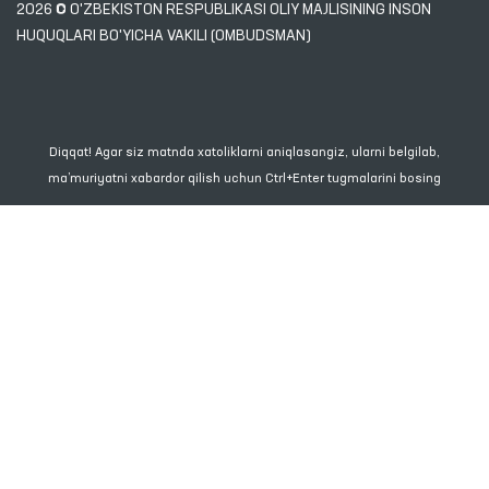
2026 © O'ZBEKISTON RESPUBLIKASI OLIY MAJLISINING INSON
HUQUQLARI BO'YICHA VAKILI (OMBUDSMAN)
Diqqat! Agar siz matnda xatoliklarni aniqlasangiz, ularni belgilab,
ma’muriyatni xabardor qilish uchun Ctrl+Enter tugmalarini bosing