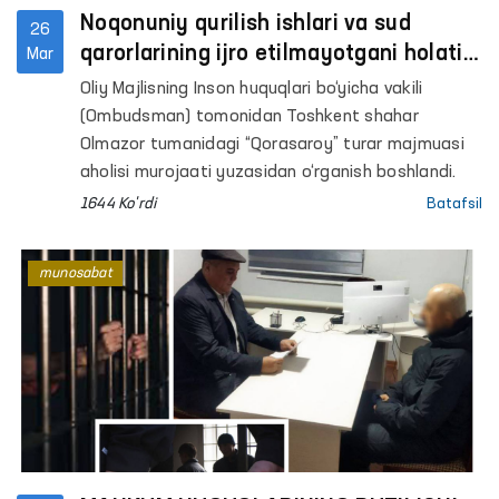
Noqonuniy qurilish ishlari va sud
26
qarorlarining ijro etilmayotgani holati
Mar
Ombudsman tomonidan o‘rganilmoqda
Oliy Majlisning Inson huquqlari bo‘yicha vakili
(Ombudsman) tomonidan Toshkent shahar
Olmazor tumanidagi “Qorasaroy” turar majmuasi
aholisi murojaati yuzasidan o‘rganish boshlandi.
1644 Ko'rdi
Batafsil
munosabat