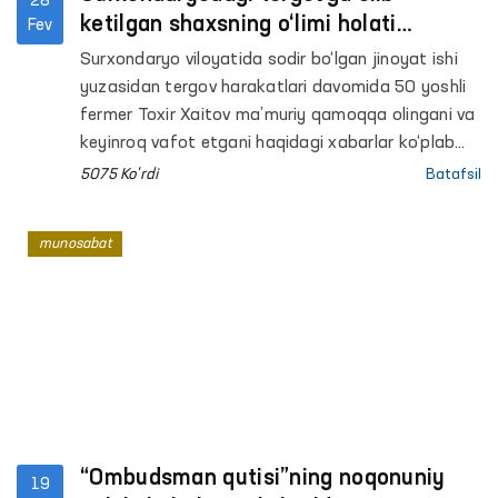
28
ketilgan shaxsning o‘limi holati
Fev
Ombudsman nazoratiga olindi
Surxondaryo viloyatida sodir bo‘lgan jinoyat ishi
yuzasidan tergov harakatlari davomida 50 yoshli
fermer Toxir Xaitov ma’muriy qamoqqa olingani va
keyinroq vafot etgani haqidagi xabarlar ko‘plab
muhokamalarga sabab bo‘lmoqda.
5075 Ko'rdi
Batafsil
munosabat
“Ombudsman qutisi”ning noqonuniy
19