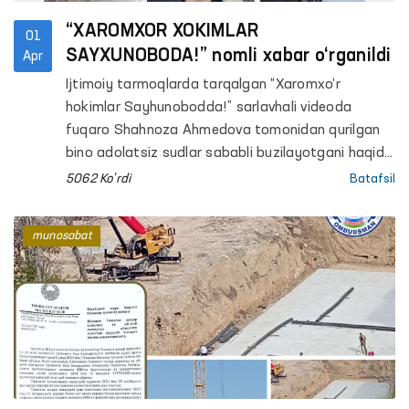
“XAROMXOR XOKIMLAR
01
SAYXUNOBODA!” nomli xabar o‘rganildi
Apr
Ijtimoiy tarmoqlarda tarqalgan “Xaromxo‘r
hokimlar Sayhunobodda!” sarlavhali videoda
fuqaro Shahnoza Ahmedova tomonidan qurilgan
bino adolatsiz sudlar sababli buzilayotgani haqida
xabarlar tarqaldi, lekin, unda murojaat tafsilotlari
5062 Ko'rdi
Batafsil
to‘liq ochiqlanmagan edi. Fuqaroning mulk
huquqlari buzilayotgandek talqin qilingan mazkur
munosabat
xabar Ombudsman tomonidan nazoratga olinib
o‘rganildi.