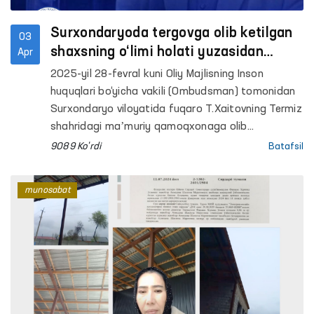
Surxondaryoda tergovga olib ketilgan
03
shaxsning o‘limi holati yuzasidan
Apr
yakuniy maʼlumot
2025-yil 28-fevral kuni Oliy Majlisning Inson
huquqlari bo‘yicha vakili (Ombudsman) tomonidan
Surxondaryo viloyatida fuqaro T.Xaitovning Termiz
shahridagi maʼmuriy qamoqxonaga olib
borilayotgan paytda yo‘lda sog‘lig‘ining
9089 Ko'rdi
Batafsil
yomonlashgani sababli vafot etgani holati
yuzasidan rasmiy munosabat bildirilgan va ushbu
munosabat
holat nazoratga olingani maʼlum qilingan edi.