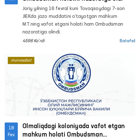
Joriy yilning 16 fevral kuni Tovoqsoydagi 7-son
JIEKda jazo muddatini o‘tayotgan mahkum
M.T.ning vafot etgani holati ham Ombudsman
nazoratiga olindi.
4596 Ko'rdi
Batafsil
munosabat
Olmaliqdagi koloniyada vafot etgan
18
mahkum holati Ombudsman
Fev