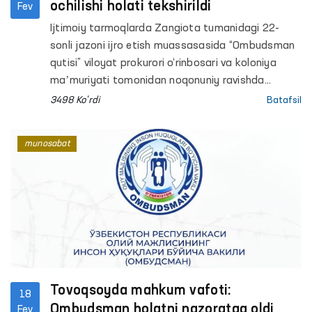
ochilishi holati tekshirildi
Fev
Ijtimoiy tarmoqlarda Zangiota tumanidagi 22-
sonli jazoni ijro etish muassasasida “Ombudsman
qutisi” viloyat prokurori o‘rinbosari va koloniya
maʼmuriyati tomonidan noqonuniy ravishda
ochilgani haqida xabarlar tarqaldi.
3498 Ko'rdi
Batafsil
munosabat
Tovoqsoyda mahkum vafoti:
18
Ombudsman holatni nazoratga oldi
Fev