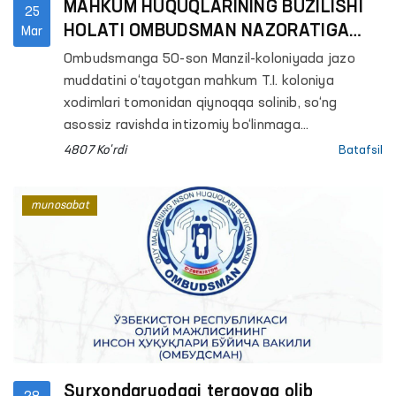
MAHKUM HUQUQLARINING BUZILISHI
25
HOLATI OMBUDSMAN NAZORATIGA
Mar
OLINDI
Ombudsmanga 50-son Manzil-koloniyada jazo
muddatini o‘tayotgan mahkum T.I. koloniya
xodimlari tomonidan qiynoqqa solinib, so‘ng
asossiz ravishda intizomiy bo‘linmaga
joylashtirilgani haqida murojaat qildi.
4807 Ko'rdi
Batafsil
munosabat
Surxondaryodagi tergovga olib