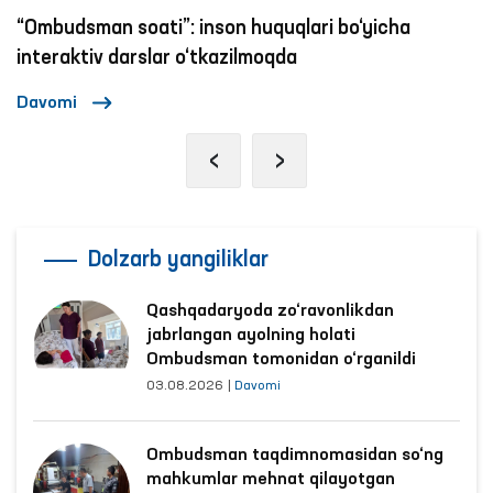
“Ombudsman soati”: inson huquqlari bo‘yicha
interaktiv darslar o‘tkazilmoqda
Davomi
‹
›
Dolzarb yangiliklar
Qashqadaryoda zo‘ravonlikdan
jabrlangan ayolning holati
Ombudsman tomonidan o‘rganildi
03.08.2026
|
Davomi
Ombudsman taqdimnomasidan so‘ng
mahkumlar mehnat qilayotgan