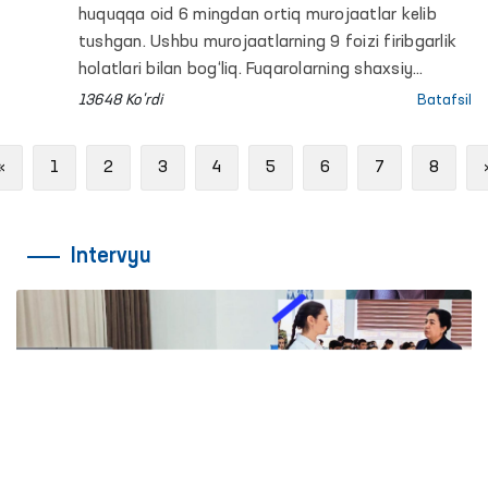
huquqqa oid 6 mingdan ortiq murojaatlar kelib
tushgan. Ushbu murojaatlarning 9 foizi firibgarlik
holatlari bilan bog‘liq. Fuqarolarning shaxsiy
maʼlumotlari asosida turli tijorat banklaridan
13648 Ko'rdi
Batafsil
kredit ajratish holatlari sezilarli darajada
ko‘paygan. 2023 yilda shunday murojaatlar soni
Previous
«
1
2
3
4
5
6
7
8
110 tani tashkil qilgan bo‘lsa, 2024 yilda bu raqam
42 foizga oshgan.
Intervyu