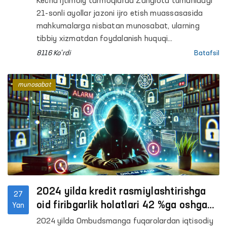
Kecha ijtimoiy tarmoqlarda Zangiota tumanidagi
21-sonli ayollar jazoni ijro etish muassasasida
mahkumalarga nisbatan munosabat, ularning
tibbiy xizmatdan foydalanish huquqi
cheklanayotgani va qishki mavsumda yetarli
8116 Ko'rdi
Batafsil
sharoitlar yaratilmagani bo‘yicha xabarlar tarqaldi.
Mazkur holat nazoratga olinib, bugun Oliy
munosabat
Majlisning Inson huquqlari bo‘yicha vakili
(ombudsman) xodimlari tomonidan joyiga chiqib
o‘rganildi.
2024 yilda kredit rasmiylashtirishga
27
oid firibgarlik holatlari 42 %ga oshgan
Yan
- Ombudsman
2024 yilda Ombudsmanga fuqarolardan iqtisodiy