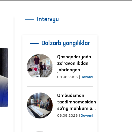
Intervyu
Dolzarb yangiliklar
Qashqadaryoda
zo‘ravonlikdan
jabrlangan
ayolning holati
03.08.2026
|
Davomi
Ombudsman
tomonidan
Ombudsman
o‘rganildi
taqdimnomasidan
so‘ng mahkumlar
mehnat
03.08.2026
|
Davomi
qilayotgan
obyektlardagi