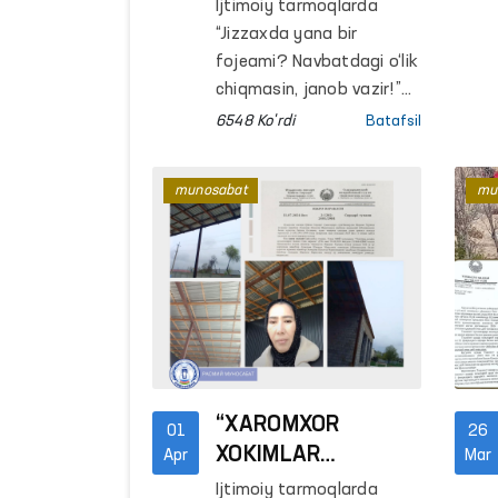
tarqalgan xabar
Ijtimoiy tarmoqlarda
o‘rganildi -
“Jizzaxda yana bir
Ombudsman
fojeami? Navbatdagi o‘lik
chiqmasin, janob vazir!”
sarlavhasi ostidagi xabar
6548 Ko'rdi
Batafsil
Oliy Majlisning Inson
huquqlari bo‘yicha
munosabat
mu
vakilining
(ombudsmanning)
nazorati ostida o‘rganildi.
Holatga aniqlik kiritish
maqsadida,
Ombudsmanning Jizzax
viloyatidagi mintaqaviy
vakili Jizzax shahar IIB
Vaqtincha saqlash
“XAROMXOR
01
26
hibsxonasiga hamda
XOKIMLAR
Apr
Mar
Sharof Rashidov tuman
SAYXUNOBODA!”
Ijtimoiy tarmoqlarda