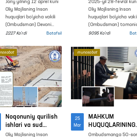
Markaziy tergov
ketilgan shaxsni
Joriy yilning 12 aprel kuni
2025-yil 28-fevral kun
hibsxonasiga
o‘limi holati
Oliy Majlisning Inson
Oliy Majlisning Inson
navbatdagi
yuzasidan yakun
huquqlari bo‘yicha vakili
huquqlari bo‘yicha vakil
monitoring tashrifi
(Ombudsman) Devoni
maʼlumot
(Ombudsman) tomoni
xodimlari hamda
Surxondaryo viloyatid
amalga oshirildi
2227 Ko'rdi
Batafsil
9095 Ko'rdi
Bat
Toshkent viloyatidagi
fuqaro T.Xaitovning
mintaqaviy vakili
Termiz shahridagi
nosabat
munosabat
tomonidan Ichki ishlar
maʼmuriy qamoqxona
vazirligi Jazoni ijro etish
olib borilayotgan pay
departamentiga qarashli
yo‘lda sog‘lig‘ining
Markaziy tergov
yomonlashgani sababl
hibsxonasiga navbatdagi
vafot etgani holati
monitoring tashrifi
yuzasidan rasmiy
amalga oshirildi.
munosabat bildirilgan
ushbu holat nazoratg
Noqonuniy qurilish
olingani maʼlum qiling
MAHKUM
25
edi.
ishlari va sud
HUQUQLARINING
Mar
qarorlarining ijro
BUZILISHI HOLAT
Oliy Majlisning Inson
Ombudsmanga 50-so