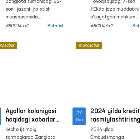
holati tekshirildi
nazoratga oldi
Zangiota tumanidagi 22-
Tovoqsoydagi 7-son
sonli jazoni ijro etish
JIEKda jazo muddatini
muassasasida
o‘tayotgan mahkum
“Ombudsman qutisi”
M.T.ning vafot etgani
3500 Ko'rdi
Batafsil
4599 Ko'rdi
Bat
viloyat prokurori
holati ham Ombudsm
o‘rinbosari va koloniya
nazoratiga olindi.
nosabat
munosabat
maʼmuriyati tomonidan
noqonuniy ravishda
ochilgani haqida xabarlar
tarqaldi.
Ayollar koloniyasi
2024 yilda kredit
27
haqidagi xabarlar
rasmiylashtirish
Yan
joyiga chiqib
oid firibgarlik
Kecha ijtimoiy
2024 yilda
o‘rganildi
holatlari 42 %ga
tarmoqlarda Zangiota
Ombudsmanga