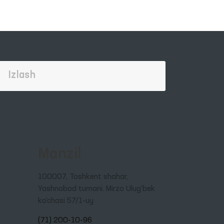
Manzil
100007, Toshkent shahar,
Yashnobod tumani. Mirzo Ulug‘bek
ko‘chasi 57/1-uy
(71) 200-10-96