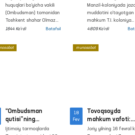
etilmayotgani
OMBUDSMAN
huquqlari bo‘yicha vakili
Manzil-koloniyada jaz
holati Ombudsman
NAZORATIGA
(Ombudsman) tomonidan
muddatini o‘tayotgan
tomonidan
Toshkent shahar Olmazor
OLINDI
mahkum T.I. koloniya
tumanidagi “Qorasaroy”
xodimlari tomonidan
o‘rganilmoqda
1644 Ko'rdi
Batafsil
4809 Ko'rdi
Bat
turar majmuasi aholisi
qiynoqqa solinib, so‘n
murojaati yuzasidan
asossiz ravishda
nosabat
munosabat
o‘rganish boshlandi.
intizomiy bo‘linmaga
joylashtirilgani haqida
murojaat qildi.
“Ombudsman
Tovoqsoyda
18
qutisi”ning
mahkum vafoti:
Fev
noqonuniy ochilishi
Ombudsman hola
Ijtimoiy tarmoqlarda
Joriy yilning 16 fevral 