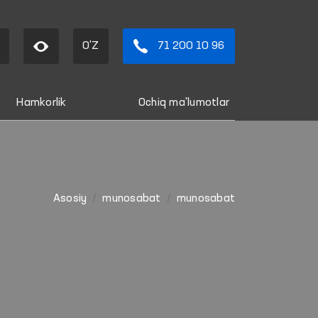
O'Z
71 200 10 96
Hamkorlik
Ochiq ma'lumotlar
Asosiy
munosabat
munosabat