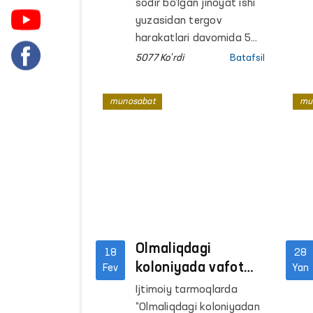
o‘limi holati
sodir bo‘lgan jinoyat ishi
Ombudsman
yuzasidan tergov
nazoratiga olindi
harakatlari davomida 50
yoshli fermer Toxir Xaitov
5077 Ko'rdi
Batafsil
ma’muriy qamoqqa
olingani va keyinroq vafot
munosabat
mu
etgani haqidagi xabarlar
ko‘plab muhokamalarga
sabab bo‘lmoqda.
Olmaliqdagi
18
28
koloniyada vafot
Fev
Yan
etgan mahkum
Ijtimoiy tarmoqlarda
holati Ombudsman
“Olmaliqdagi koloniyadan