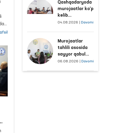
ng
i
Qashqadaryoda
sharoitlar
murojaatlar ko‘p
yaxshilandi
kelib
iy
i
tushayotgan
04.08.2026
|
Davomi
dan
hududlar bilan
a
afsil
manzilli ishlash
Murojaatlar
yo‘lga qo‘yildi
tahlili asosida
ga
sayyor qabul
o‘tkaziladigan
tda
06.08.2026
|
Davomi
mahallalar
tanlanmoqda
i
 va
a
an
I
n