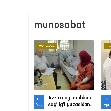
munosabat
munosabat
mu
Jizzaxdagi mahbus
01
12
sog‘lig‘i yuzasidan
May
Apr