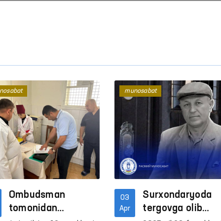
nosabat
munosabat
Ombudsman
Surxondaryoda
03
tomonidan
tergovga olib
Apr