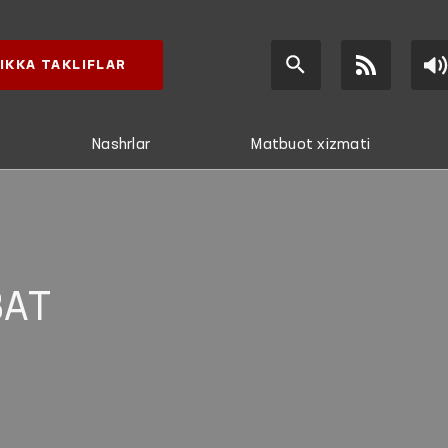
IKKA TAKLIFLAR
Nashrlar
Matbuot xizmati
AT