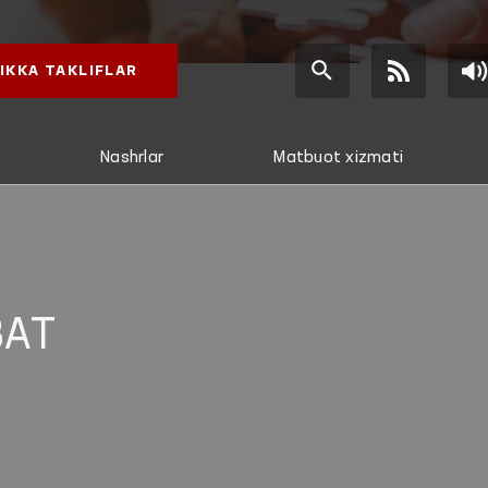
IKKA TAKLIFLAR
Nashrlar
Matbuot xizmati
AT