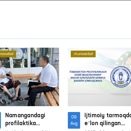
nosabat
munosabat
Namangandagi
Ijtimoiy tarmoqd
09
profilaktika
eʼlon qilingan
Avg