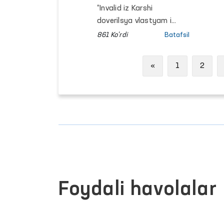
yuzasidan o‘rganish
“Invalid iz Karshi
yakunlandi
doverilsya vlastyam i
ostalsya bez jilya i
861 Ko'rdi
Batafsil
kompensatsii” sarlavhali
maqolada bayon etilgan
Previous
«
1
2
holat o‘rganilayotgani
maʼlum qilingan edi.
Foydali havolalar