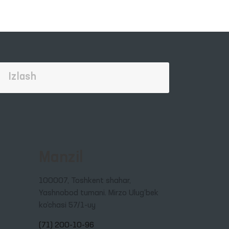
Manzil
100007, Toshkent shahar,
Yashnobod tumani. Mirzo Ulug‘bek
ko‘chasi 57/1-uy
(71) 200-10-96