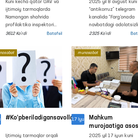
inspektori bilan
murojaat nazora
Kuni kecha qator OAV va
2025 yil 8 avgust kuni
bog‘liq holat
olinib
ijtimoiy tarmoqlarda
“antikorruz” telegram
Ombudsman
o‘rganilmoqda
Namangan shahrida
kanalida “Farg‘onada
nazoratiga olingan
profilaktika inspektori
navbatdagi adolatsizli
tomonidan fuqaro
huquqbuzar xodimlar
3612 Ko'rdi
Batafsil
2325 Ko'rdi
Bat
qiynoqqa solingani
fuqaroni qo‘rqitishdi”
haqidagi xabarlar
sarlavhasi bilan
nosabat
munosabat
tarqaldi.
videomaterial tarqatild
Unda Farg‘ona shahri
fuqaro A.Yo‘ldashevga
nisbatan patrul-post
xizmati xodimlari
tomonidan qonunga z
xatti-harakatlar qiling
va u buzilgan huquqlari
#Ko‘pberiladigansavollar
tiklash maqsadida
Mahkum
u
17 Iyu
Ombudsmanga muroj
murojaatiga aso
qilgani qayd etilgan.
46-son manzil-
Ijtimoiy tarmoqlar orqali
2025 yil 17 iyun kuni