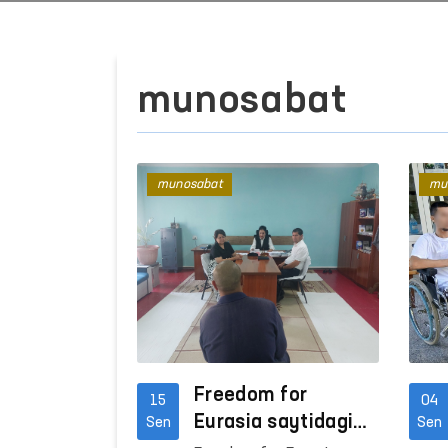
munosabat
munosabat
mu
Freedom for
15
04
Eurasia saytidagi
Sen
Sen