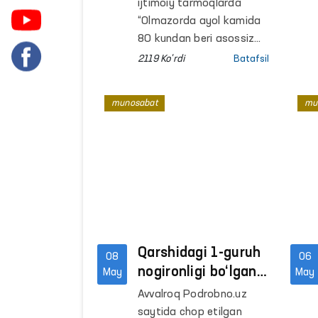
saqlanayotgani
ijtimoiy tarmoqlarda
bo‘yicha tarqalgan
“Olmazorda ayol kamida
xabarga
80 kundan beri asossiz
hibsda o‘tiribdi”
Ombudsman
2119 Ko'rdi
Batafsil
sarlavhasi ostida xabar
munosabati
tarqaldi. Unda fuqaro
munosabat
mu
N.Davranova Toshkent
shahar Olmazor tuman
prokuraturasi va ichki
ishlar organlari
tomonidan uzoq muddat
hibsda saqlanayotgani
qayd etilgan.
Qarshidagi 1-guruh
08
06
nogironligi bo‘lgan
May
May
fuqaroning uy-
Avvalroq Podrobno.uz
joyga oid murojaati
saytida chop etilgan