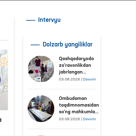
Intervyu
Dolzarb yangiliklar
Qashqadaryoda
zo‘ravonlikdan
jabrlangan
ayolning holati
03.08.2026
|
Davomi
Ombudsman
tomonidan
Ombudsman
o‘rganildi
taqdimnomasidan
so‘ng mahkumlar
mehnat
a
03.08.2026
|
Davomi
qilayotgan
obyektlardagi