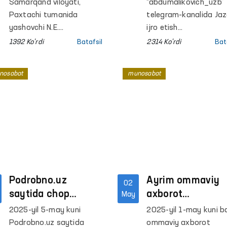
ODAM TEPADA 3
Samarqand viloyati,
“abdumalikovich_uzb”
tasi POLDA.” xab
Paxtachi tumanida
telegram-kanalida Jaz
yashovchi N.E.
bo‘yicha
ijro etish
profilaktika inspektori
departamentining
Ombudsman
1392 Ko'rdi
Batafsil
2314 Ko'rdi
Bat
tomonidan kaltaklangani,
Toshkent viloyatida
munosabati
102ga murojaat qilgan
joylashgan Markaziy
nosabat
munosabat
bo‘lsa-da, holat kelib
tergov hibsxonasida
o‘rganilmagani bo‘yicha
belgilangan meʼyorda
videoxabar tarqaldi.
ortiq shaxs
saqlanayotgani haqid
xabar eʼlon qilindi.
Podrobno.uz
Ayrim ommaviy
02
saytida chop
axborot
May
etilgan
vositalaridagi
2025-yil 5-may kuni
2025-yil 1-may kuni ba
kompensatsiya
xabarlarga
Podrobno.uz saytida
ommaviy axborot