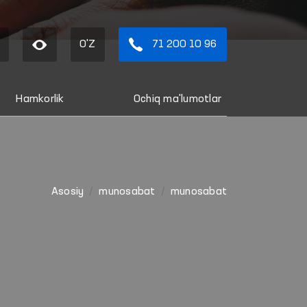
O'Z
71 200 10 96
Hamkorlik
Ochiq ma'lumotlar
Asosiy
munosabat
munosabat