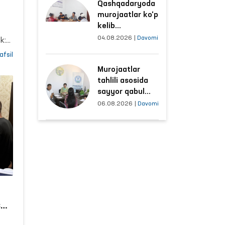
tga
Qashqadaryoda
sharoitlar
murojaatlar ko‘p
yaxshilandi
kelib
tushayotgan
04.08.2026
|
Davomi
k:
hududlar bilan
afsil
manzilli ishlash
Murojaatlar
yo‘lga qo‘yildi
tahlili asosida
i.
sayyor qabul
o‘tkaziladigan
da
06.08.2026
|
Davomi
mahallalar
tanlanmoqda
id
ani
ni
aat
san