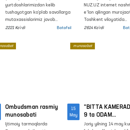
koloniyasiga
yurtdoshlarimizdan kelib
NUZ.UZ internet nashr
monitoring tashri
tushayotgan ko‘plab savollarga
eʼlon qilingan muroja
mutaxassislarimiz javob
amalga oshirildi
Toshkent viloyatida
berishadi.
joylashgan 46-son man
2221 Ko'rdi
Batafsil
2614 Ko'rdi
Bat
koloniyasida jazoni
o‘tayotgan mahkum
nosabat
munosabat
tomonidan muassasa
sharoiti, mehnatga jal
qilish, sanitariya talabl
oziq-ovqat bilan
taʼminlash, muomala
madaniyati va jazo
muddatiga taʼsir qilis
bilan bog‘liq holatlar
Ombudsman rasmiy
bayon etilgan.
“BITTA KAMERA
15
munosabati
9 ta ODAM
May
YOTIBMIZ. 6 ta
Ijtimoiy tarmoqlarda
Joriy yilning 14 may ku