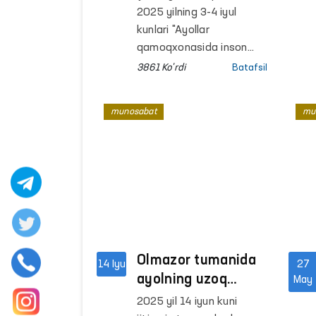
murojaat qilingani qayd
tarqalgan xabar
2025 yilning 3-4 iyul
etilgan.
Ombudsman
kunlari "Ayollar
tomonidan
qamoqxonasida inson
qadri qo‘llanilmoqdami?"
o‘rganildi
3861 Ko'rdi
Batafsil
sarlavhasi ostida eʼlon
qilingan xabar Oliy
munosabat
mu
Majlisning Inson huquqlari
bo‘yicha vakili
(ombudsman) tomonidan
nazoratga olinib,
o‘rganildi.
Olmazor tumanida
14 Iyu
27
ayolning uzoq
May
muddat hibsda
2025 yil 14 iyun kuni