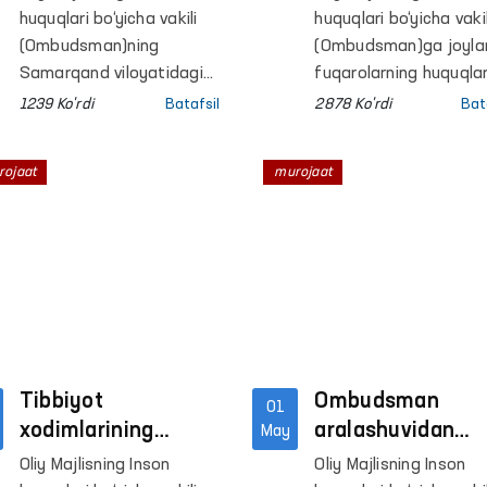
buzilgan huquqla
huquqlari bo‘yicha vakili
huquqlari bo‘yicha vakil
tiklandi
(Ombudsman)ning
(Ombudsman)ga joyla
Samarqand viloyatidagi
fuqarolarning huquqlar
mintaqaviy vakili
buzilayotgani yuzasid
1239 Ko'rdi
Batafsil
2878 Ko'rdi
Bat
tomonidan fuqarolar
bir qator murojaatlar
murojaatlari asosida
kelib tushmoqda. Ular
rojaat
murojaat
joyiga chiqib o‘rganish
tezkor o‘rganilib,
ishlari olib borildi.
aniqlangan
muammolarning hal
etilishi taʼminlanmoqd
Tibbiyot
Ombudsman
01
xodimlarining
aralashuvidan
May
mehnat huquqlarini
so‘ng, sug‘urta
Oliy Majlisning Inson
Oliy Majlisning Inson