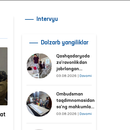
Intervyu
Dolzarb yangiliklar
Qashqadaryoda
zo‘ravonlikdan
jabrlangan
ayolning holati
03.08.2026
|
Davomi
Ombudsman
tomonidan
Ombudsman
o‘rganildi
taqdimnomasidan
so‘ng mahkumlar
mehnat
at
03.08.2026
|
Davomi
qilayotgan
i
obyektlardagi