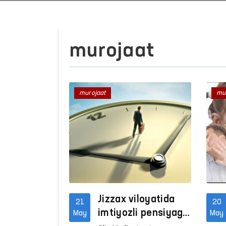
murojaat
murojaat
mu
Jizzax viloyatida
21
20
imtiyozli pensiyaga
May
May