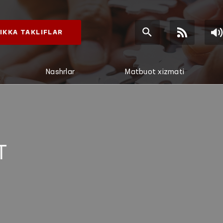
IKKA TAKLIFLAR
Nashrlar
Matbuot xizmati
T