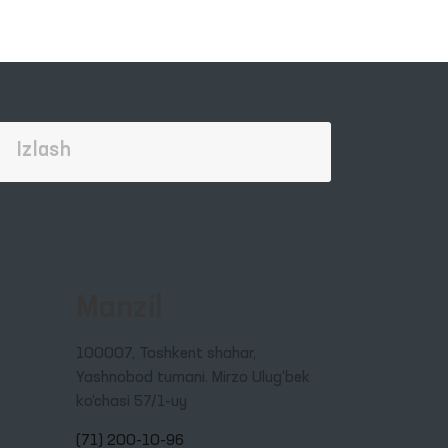
Manzil
100007, Toshkent shahar,
Yashnobod tumani. Mirzo Ulug‘bek
ko‘chasi 57/1-uy
(71) 200-10-96