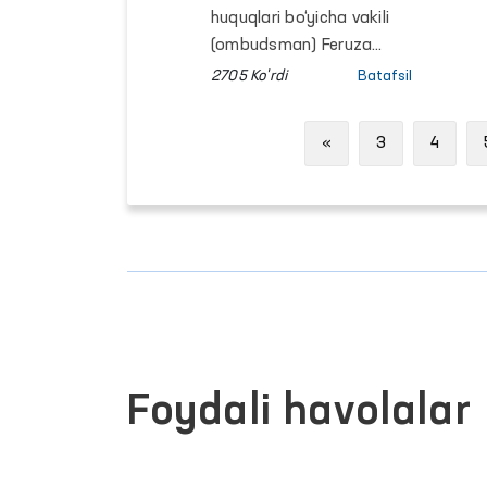
daraxt va
murojaat qilishdi?
huquqlari bo‘yicha vakili
sabzavotlarning hosiliga
(ombudsman) Feruza
ham salbiy taʼsir
Eshmatova navbatdagi
2705 Ko'rdi
Batafsil
ko‘rsatmoqda.
fuqarolar qabulini
o‘tkazdi.
Previous
«
3
4
Foydali havolalar