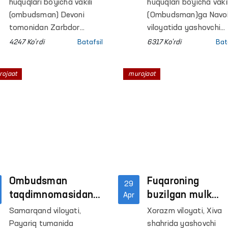
buzgan mas’ullarga
kompaniyasi
huquqlari bo‘yicha vakili
huquqlari bo‘yicha vakil
nisbatan choralar
fuqaroga sug‘urt
(ombudsman) Devoni
(Ombudsman)ga Navo
ko‘rildi
tomonidan Zarbdor
tovonini to‘lashg
viloyatida yashovchi
tuman tibbiyot
fuqaro A.O. sug‘urta
majbur bo‘ldi
4247 Ko'rdi
Batafsil
6317 Ko'rdi
Bat
birlashmasida faoliyat
tashkiloti mansabdor
yurituvchi bir guruh
shaxslarining
rojaat
murojaat
xodimlarning ish haqi
harakatsizligi bo‘yicha
to‘liq to‘lanmagani
shikoyat qildi.
bo‘yicha murojaati
o‘rganib chiqildi.
Ombudsman
Fuqaroning
29
taqdimnomasidan
buzilgan mulk
Apr
so‘ng fuqaro
huquqi tiklandi
Samarqand viloyati,
Xorazm viloyati, Xiva
mulkiga qo‘yilgan
Payariq tumanida
shahrida yashovchi