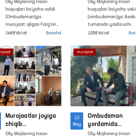
aliment bo‘yicha
Oliy Majlisning Inson
Oliy Majlisning Inson
100 mln so‘mdan
huquqlari bo‘yicha vakili
huquqlari bo‘yicha vakil
ortiq qarzi
(Ombudsman)ga
(ombudsman)ga Asak
jamg‘arma
murojaat qilgan Farg‘ona
tumanida yashovchi
viloyatilik fuqaro o‘zining
fuqaro N.M. mehnat
hisobidan qoplandi
1489 Ko'rdi
Batafsil
1258 Ko'rdi
Bat
sobiq turmush o‘rtog‘i
huquqlari buzilayotgan
- Ombudsman
tomonidan uzoq yillar
yuzasidan murojaat ke
rojaat
murojaat
davomida aliment
tushdi.
to‘lamasdan
kelinayotganini bildirgan.
Aliment to‘lovchiga
nisbatan ikki marotaba
maʼmuriy va bir
marotaba jinoiy
javobgarlik choralari
qo‘llanilgan bo‘lsa-da,
Murojaatlar joyiga
Ombudsman
12
aliment majburiyatlari
chiqib
yordamida
May
bajarilmagan.
o‘rganilmoqda
fuqarolarning
Oliy Majlisning Inson
Oliy Majlisning Inson