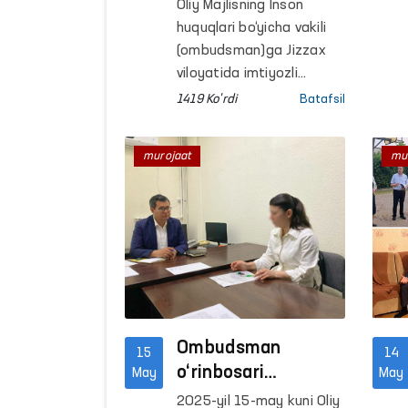
chiqishda
Oliy Majlisning Inson
muammoga duch
huquqlari bo‘yicha vakili
kelgan fuqarolar
(ombudsman)ga Jizzax
Ombudsmanga
viloyatida imtiyozli
pensiyaga chiqishda
murojaat qildi
1419 Ko'rdi
Batafsil
muammoga duch kelgan
ikki fuqaro murojaat qildi.
murojaat
mu
Har ikkala murojaatchi
ham ishlagan davrida
zararli mehnat sharoitida
faoliyat ko‘rsatgan va
shu asosda pensiyaga
chiqish huquqini talab
qilgan.
Ombudsman
15
14
o‘rinbosari
May
May
tomonidan
2025-yil 15-may kuni Oliy