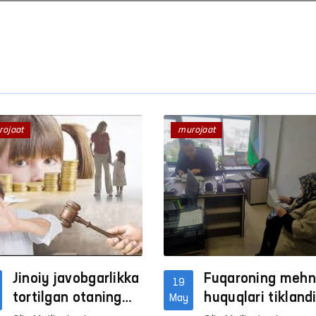
rojaat
murojaat
Jinoiy javobgarlikka
Fuqaroning mehn
19
tortilgan otaning
huquqlari tikland
May