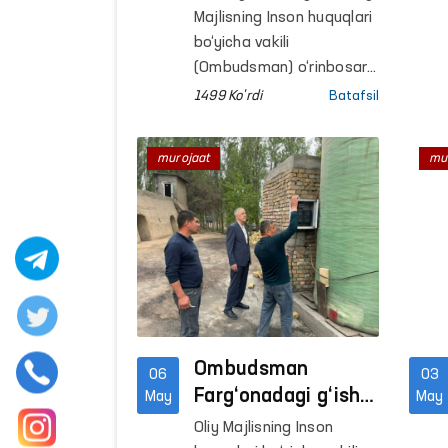
fuqarolar qabuli
Majlisning Inson huquqlari
o‘tkazildi
bo‘yicha vakili
(Ombudsman) o‘rinbosari
Bekzod Narimanov
1499 Ko'rdi
Batafsil
tomonidan navbatdagi
fuqarolar qabuli bo‘lib
murojaat
mu
o‘tdi.
Ombudsman
06
03
Farg‘onadagi g‘isht
May
May
zavodlarini ekologik
Oliy Majlisning Inson