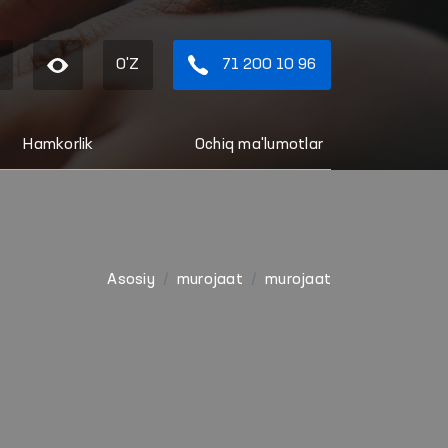
O'Z
71 200 10 96
Hamkorlik
Ochiq ma'lumotlar
Asosiy
murojaat
murojaat