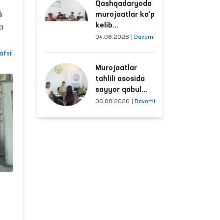
Qashqadaryoda
sharoitlar
murojaatlar ko‘p
i
yaxshilandi
kelib
a
tushayotgan
04.08.2026
|
Davomi
hududlar bilan
afsil
manzilli ishlash
i
Murojaatlar
yo‘lga qo‘yildi
lib
tahlili asosida
sayyor qabul
o‘tkaziladigan
06.08.2026
|
Davomi
mahallalar
tanlanmoqda