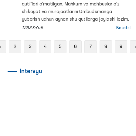
quti”lari o‘rnatilgan. Mahkum va mahbuslar o‘z
shikoyat va murojaatlarini Ombudsmanga
yuborish uchun aynan shu qutilarga joylashi lozim.
1233 Ko'rdi
Batafsil
Previous
«
2
3
4
5
6
7
8
9
Intervyu