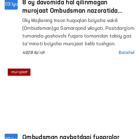
8 oy davomida hal qilinmagan
03 Iyu
murojaat Ombudsman nazoratida
ijobiy hal etildi
Oliy Majlisning Inson huquqlari bo‘yicha vakili
(Ombudsman)ga Samarqand viloyati, Pastdarg‘om
tumanida yashovchi fuqaro tomonidan tabiiy gaz
taʼminoti bo‘yicha murojaat kelib tushgan.
4928 Ko'rdi
Batafsil
murojaat
Ombudsman navbatdagi fuqarolar