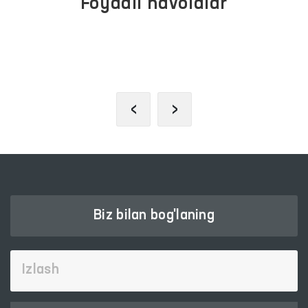
Foydali havolalar
JAMOAVIY MUROJAATLAR
PORTALI
‹
›
Biz bilan bog'laning