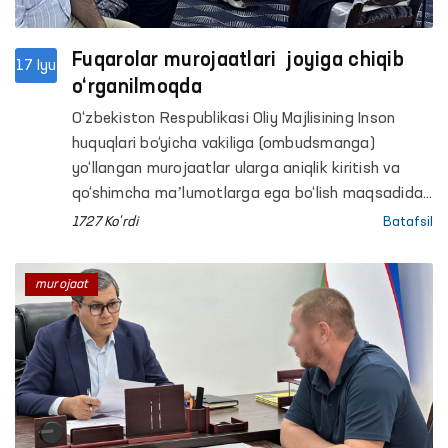
Fuqarolar murojaatlari joyiga chiqib
17 Iyu
o‘rganilmoqda
O‘zbekiston Respublikasi Oliy Majlisining Inson
huquqlari bo‘yicha vakiliga (ombudsmanga)
yo‘llangan murojaatlar ularga aniqlik kiritish va
qo‘shimcha maʼlumotlarga ega bo‘lish maqsadida
uning hududlardagi mintaqaviy vakillari tomonidan
1727 Ko'rdi
Batafsil
joyiga chiqqan holda o‘rganildi.
murojaat