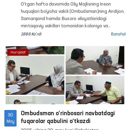
O‘tgan hafta davomida Oliy Majlisning Inson
huquqlari bo‘yicha vakili (Ombudsman)ning Andijon,
Samarqand hamda Buxoro viloyatlaridagi
mintaqaviy vakillari tomonidan koloniya va
hibsxonalarda saqlanayotgan shaxslarning
1886 Ko'rdi
Batafsil
murojaatlari o‘rganildi.
murojaat
Ombudsman o‘rinbosari navbatdagi
30
fuqarolar qabulini o‘tkazdi
May