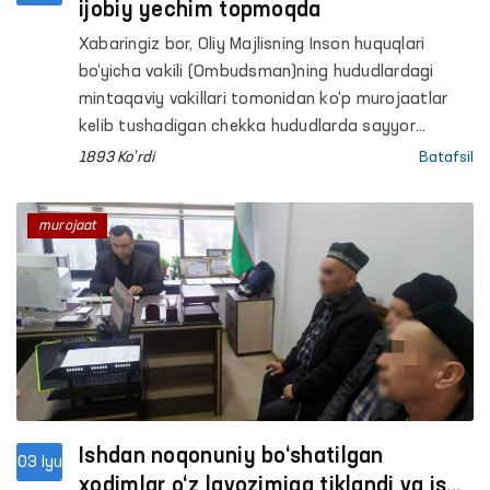
ijobiy yechim topmoqda
Xabaringiz bor, Oliy Majlisning Inson huquqlari
bo‘yicha vakili (Ombudsman)ning hududlardagi
mintaqaviy vakillari tomonidan ko‘p murojaatlar
kelib tushadigan chekka hududlarda sayyor
qabullar tashkil etilmoqda.
1893 Ko'rdi
Batafsil
murojaat
Ishdan noqonuniy bo‘shatilgan
03 Iyu
xodimlar o‘z lavozimiga tiklandi va ish