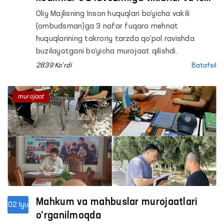
beruvchidan salkam 50 mln so‘m
Oliy Majlisning Inson huquqlari bo‘yicha vakili
undirildi
(ombudsman)ga 3 nafar fuqaro mehnat
huquqlarining takroriy tarzda qo‘pol ravishda
buzilayotgani bo‘yicha murojaat qilishdi.
2839 Ko'rdi
Batafsil
murojaat
Mahkum va mahbuslar murojaatlari
02 Iyu
o‘rganilmoqda