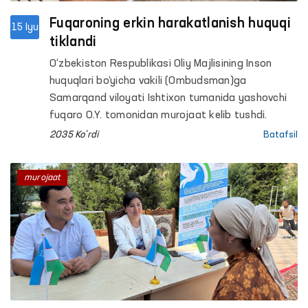
Fuqaroning erkin harakatlanish huquqi
15 Iyu
tiklandi
O‘zbekiston Respublikasi Oliy Majlisining Inson
huquqlari bo‘yicha vakili (Ombudsman)ga
Samarqand viloyati Ishtixon tumanida yashovchi
fuqaro O.Y. tomonidan murojaat kelib tushdi.
2035 Ko'rdi
Batafsil
murojaat