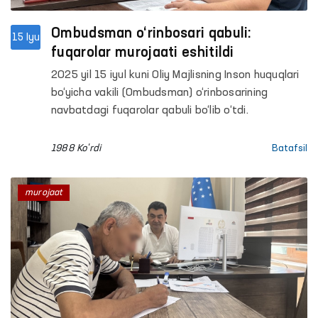
Ombudsman o‘rinbosari qabuli:
15 Iyu
fuqarolar murojaati eshitildi
2025 yil 15 iyul kuni Oliy Majlisning Inson huquqlari
bo‘yicha vakili (Ombudsman) o‘rinbosarining
navbatdagi fuqarolar qabuli bo‘lib o‘tdi.
1988 Ko'rdi
Batafsil
murojaat