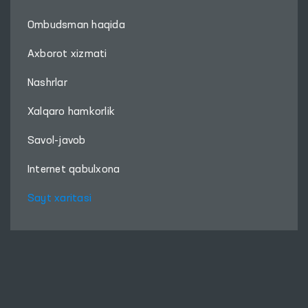
Ombudsman haqida
Axborot xizmati
Nashrlar
Xalqaro hamkorlik
Savol-javob
Internet qabulxona
Sayt xaritasi