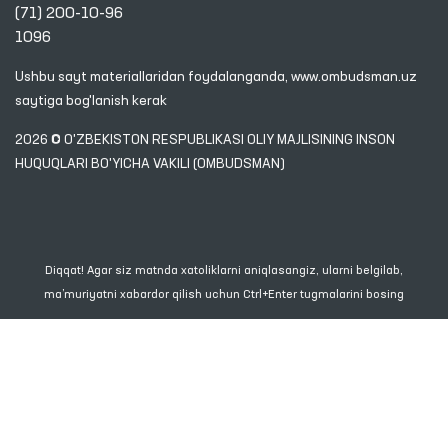
(71) 200-10-96
1096
Ushbu sayt materiallaridan foydalanganda,
www.ombudsman.uz
saytiga bog'lanish kerak
2026 © O'ZBEKISTON RESPUBLIKASI OLIY MAJLISINING INSON
HUQUQLARI BO'YICHA VAKILI (OMBUDSMAN)
Diqqat! Agar siz matnda xatoliklarni aniqlasangiz, ularni belgilab,
ma’muriyatni xabardor qilish uchun Ctrl+Enter tugmalarini bosing