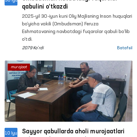
30 Iyu
qabulini o‘tkazdi
2025-yil 30-iyun kuni Oliy Majlisning Inson huquqlari
bo‘yicha vakili (Ombudsman) Feruza
Eshmatovaning navbatdagi fuqarolar qabuli bo‘lib
o‘tdi.
2079 Ko'rdi
Batafsil
murojaat
Sayyor qabullarda aholi murojaatlari
10 Iyu