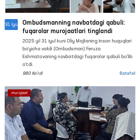
Ombudsmanning navbatdagi qabuli:
31 Iyu
fuqarolar murojaatlari tinglandi
2025 yil 31 iyul kuni Oliy Majlisning Inson huquqlari
bo‘yicha vakili (Ombudsman) Feruza
Eshmatovaning navbatdagi fuqarolar qabuli bo‘lib
o‘tdi.
980 Ko'rdi
Batafsil
murojaat