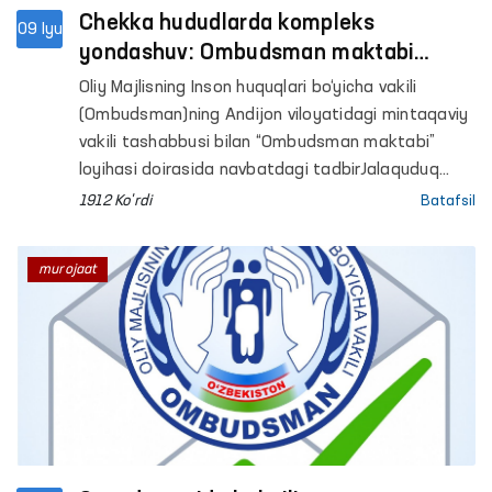
Chekka hududlarda kompleks
09 Iyu
yondashuv: Ombudsman maktabi
doirasida tibbiy ko‘rik, sayyor qabul va
Oliy Majlisning Inson huquqlari bo‘yicha vakili
yoshlar to‘garaklari namoyishi
(Ombudsman)ning Andijon viloyatidagi mintaqaviy
o‘tkazildi
vakili tashabbusi bilan “Ombudsman maktabi”
loyihasi doirasida navbatdagi tadbirJalaquduq
tumanidagi “Uzunko‘cha” mahallada joylashgan
1912 Ko'rdi
Batafsil
37-sonli umumtaʼlim maktabida o‘tkazildi.
murojaat