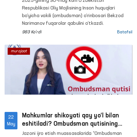
2025-yilning 30-may kuni O‘zbekiston
Respublikasi Oliy Majlisining Inson huquqlari
bo‘yicha vakili (ombudsman) o‘rinbosari Bekzod
Narimanov fuqarolar qabulini o‘tkazdi.
983 Ko'rdi
Batafsil
murojaat
Mahkumlar shikoyati qay yo‘l bilan
22
eshitiladi? Ombudsman qutisining
May
ahamiyati
Jazoni ijro etish muassasalarida “Ombudsman