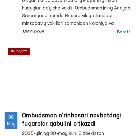
O‘tgan hafta davomida Oliy Majlisning Inson
huquqlari bo‘yicha vakili (Ombudsman)ning Andijon,
Samarqand hamda Buxoro viloyatlaridagi
mintaqaviy vakillari tomonidan koloniya va
hibsxonalarda saqlanayotgan shaxslarning
1889 Ko'rdi
Batafsil
murojaatlari o‘rganildi.
murojaat
Ombudsman o‘rinbosari navbatdagi
30
fuqarolar qabulini o‘tkazdi
May
2025-yilning 30-may kuni O‘zbekiston