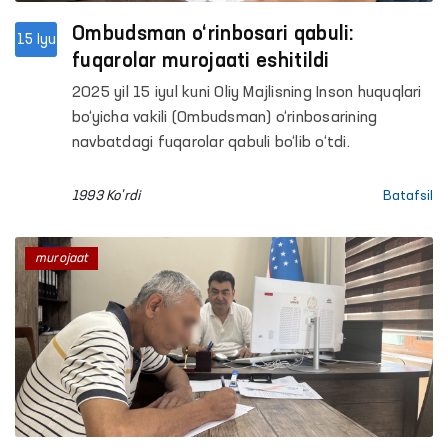
Ombudsman o‘rinbosari qabuli:
15 Iyu
fuqarolar murojaati eshitildi
2025 yil 15 iyul kuni Oliy Majlisning Inson huquqlari
bo‘yicha vakili (Ombudsman) o‘rinbosarining
navbatdagi fuqarolar qabuli bo‘lib o‘tdi.
1993 Ko'rdi
Batafsil
murojaat