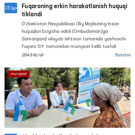
Fuqaroning erkin harakatlanish huquqi
15 Iyu
tiklandi
O‘zbekiston Respublikasi Oliy Majlisining Inson
huquqlari bo‘yicha vakili (Ombudsman)ga
Samarqand viloyati Ishtixon tumanida yashovchi
fuqaro O.Y. tomonidan murojaat kelib tushdi.
2043 Ko'rdi
Batafsil
murojaat