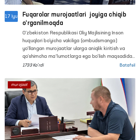
Fuqarolar murojaatlari joyiga chiqib
17 Iyu
o‘rganilmoqda
O‘zbekiston Respublikasi Oliy Majlisining Inson
huquqlari bo‘yicha vakiliga (ombudsmanga)
yo‘llangan murojaatlar ularga aniqlik kiritish va
qo‘shimcha maʼlumotlarga ega bo‘lish maqsadida
uning hududlardagi mintaqaviy vakillari tomonidan
1733 Ko'rdi
Batafsil
joyiga chiqqan holda o‘rganildi.
murojaat