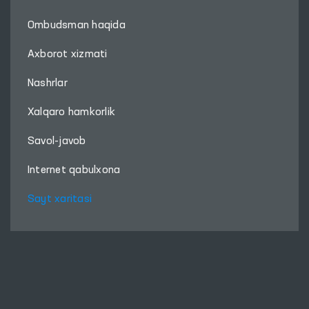
Ombudsman haqida
Axborot xizmati
Nashrlar
Xalqaro hamkorlik
Savol-javob
Internet qabulxona
Sayt xaritasi