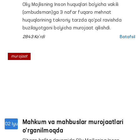
beruvchidan salkam 50 mln so‘m
Oliy Majlisning Inson huquqlari bo‘yicha vakili
undirildi
(ombudsman)ga 3 nafar fuqaro mehnat
huquqlarining takroriy tarzda qo‘pol ravishda
buzilayotgani bo‘yicha murojaat qilishdi.
2843 Ko'rdi
Batafsil
murojaat
Mahkum va mahbuslar murojaatlari
02 Iyu
o‘rganilmoqda