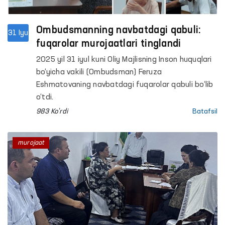
Ombudsmanning navbatdagi qabuli:
31 Iyu
fuqarolar murojaatlari tinglandi
2025 yil 31 iyul kuni Oliy Majlisning Inson huquqlari
bo‘yicha vakili (Ombudsman) Feruza
Eshmatovaning navbatdagi fuqarolar qabuli bo‘lib
o‘tdi.
983 Ko'rdi
Batafsil
murojaat