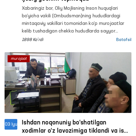
Xabaringiz bor, Oliy Majlisning Inson huquqlari
bo‘yicha vakili (Ombudsman)ning hududlardagi
mintaqaviy vakillari tomonidan ko‘p murojaatlar
kelib tushadigan chekka hududlarda sayyor
qabullar tashkil etilmoqda.
1898 Ko'rdi
Batafsil
murojaat
Ishdan noqonuniy bo‘shatilgan
03 Iyu
xodimlar o‘z lavozimiga tiklandi va ish