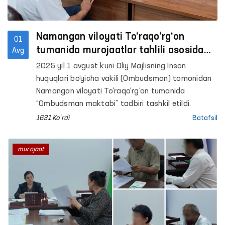
Namangan viloyati To‘raqo‘rg‘on
01
tumanida murojaatlar tahlili asosida
Avg
“Ombudsman maktabi” o‘tkazildi
2025 yil 1 avgust kuni Oliy Majlisning Inson
huquqlari bo‘yicha vakili (Ombudsman) tomonidan
Namangan viloyati To‘raqo‘rg‘on tumanida
“Ombudsman maktabi” tadbiri tashkil etildi.
1631 Ko'rdi
Batafsil
murojaat