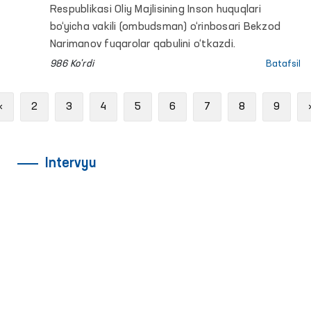
Respublikasi Oliy Majlisining Inson huquqlari
bo‘yicha vakili (ombudsman) o‘rinbosari Bekzod
Narimanov fuqarolar qabulini o‘tkazdi.
986 Ko'rdi
Batafsil
Previous
«
2
3
4
5
6
7
8
9
Intervyu