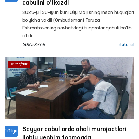
qabulini o‘tkazdi
2025-yil 30-iyun kuni Oliy Majlisning Inson huquqlari
bo‘yicha vakili (Ombudsman) Feruza
Eshmatovaning navbatdagi fuqarolar qabuli bo‘lib
o‘tdi.
2085 Ko'rdi
Batafsil
murojaat
Sayyor qabullarda aholi murojaatlari
10 Iyu
ijobiy yechim topmoqda