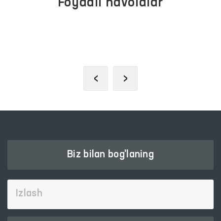
Foydali havolalar
JAMOAVIY MUROJAATLAR
PORTALI
‹
›
Biz bilan bog'laning