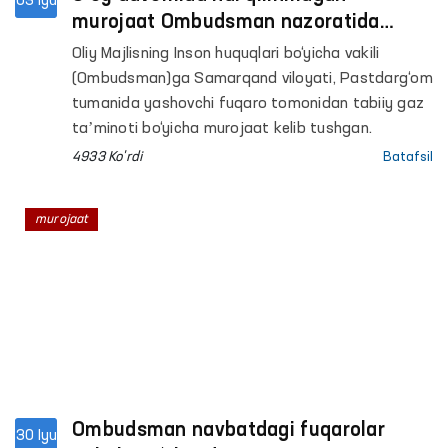
03 Iyu
murojaat Ombudsman nazoratida
ijobiy hal etildi
Oliy Majlisning Inson huquqlari bo‘yicha vakili
(Ombudsman)ga Samarqand viloyati, Pastdarg‘om
tumanida yashovchi fuqaro tomonidan tabiiy gaz
taʼminoti bo‘yicha murojaat kelib tushgan.
4933 Ko'rdi
Batafsil
murojaat
Ombudsman navbatdagi fuqarolar
30 Iyu