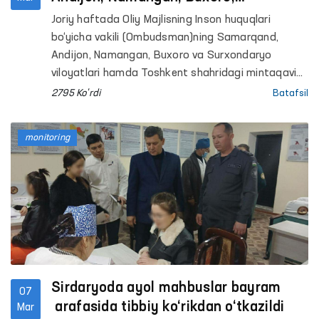
Surxondaryo viloyatlari va Toshkent
Joriy haftada Oliy Majlisning Inson huquqlari
shahridagi yopiq muassasalardagi
bo‘yicha vakili (Ombudsman)ning Samarqand,
sharoitlar o‘rganildi
Andijon, Namangan, Buxoro va Surxondaryo
viloyatlari hamda Toshkent shahridagi mintaqaviy
vakillari tomonidan bir qator penitensiar
2795 Ko'rdi
Batafsil
muassasalariga monitoring tashriflari o‘tkazildi.
monitoring
Sirdaryoda ayol mahbuslar bayram
07
arafasida tibbiy ko‘rikdan o‘tkazildi
Mar