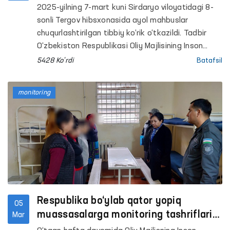
2025-yilning 7-mart kuni Sirdaryo viloyatidagi 8-
sonli Tergov hibsxonasida ayol mahbuslar
chuqurlashtirilgan tibbiy ko‘rik o‘tkazildi. Tadbir
O‘zbekiston Respublikasi Oliy Majlisining Inson
huquqlari bo‘yicha vakili (ombudsman), Sirdaryo
5428 Ko'rdi
Batafsil
viloyati sog‘liqni saqlash boshqarmasi va IIV
huzuridagi Jazoni ijro etish departamentining 3-
monitoring
Mintaqaviy muvofiqlashtirish markazi hamkorligida
tashkil etildi.
Respublika bo‘ylab qator yopiq
05
muassasalarga monitoring tashriflari
Mar
amalga oshirildi