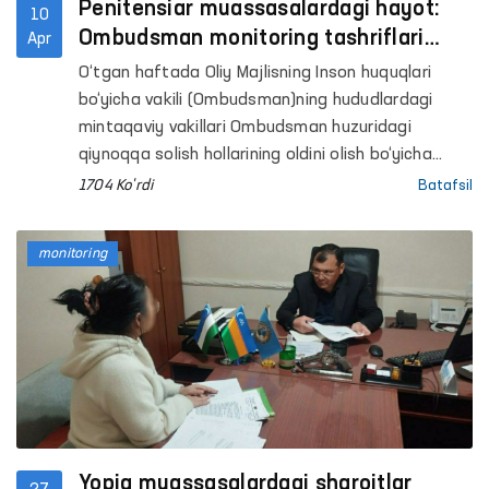
Penitensiar muassasalardagi hayot:
10
Ombudsman monitoring tashriflari
Apr
respublika bo‘ylab davom etmoqda
O‘tgan haftada Oliy Majlisning Inson huquqlari
bo‘yicha vakili (Ombudsman)ning hududlardagi
mintaqaviy vakillari Ombudsman huzuridagi
qiynoqqa solish hollarining oldini olish bo‘yicha
Jamoatchilik guruhlari bilan Surxondaryo, Andijon,
1704 Ko'rdi
Batafsil
Navoiy viloyatlari va Toshkent viloyatida
joylashgan bir qator harakatlanish erkinligi
monitoring
cheklangan shaxslar saqlanadigan yopiq
muassasalarga monitoring tashriflarini amalga
oshirishdi.
Yopiq muassasalardagi sharoitlar