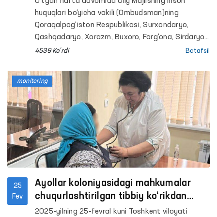
O‘tgan hafta davomida Oliy Majlisning Inson
huquqlari bo‘yicha vakili (Ombudsman)ning
Qoraqalpog‘iston Respublikasi, Surxondaryo,
Qashqadaryo, Xorazm, Buxoro, Farg‘ona, Sirdaryo
va Namangan viloyatlari hamda Toshkent
4539 Ko'rdi
Batafsil
shahridagi mintaqaviy vakillari harakatlanish
erkinligi cheklangan shaxslar saqlanadigan yopiq
monitoring
muassasalarga monitoring tashriflarini amalga
oshirishdi. Ularda jamoatchilik guruhi aʼzolari ham
ishtirok etishdi.
Ayollar koloniyasidagi mahkumalar
25
chuqurlashtirilgan tibbiy ko‘rikdan
Fev
o‘tkazildi
2025-yilning 25-fevral kuni Toshkent viloyati