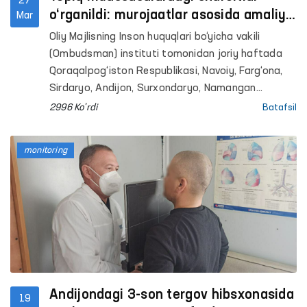
27
o‘rganildi: murojaatlar asosida amaliy
Mar
yordam ko‘rsatildi
Oliy Majlisning Inson huquqlari bo‘yicha vakili
(Ombudsman) instituti tomonidan joriy haftada
Qoraqalpog‘iston Respublikasi, Navoiy, Farg‘ona,
Sirdaryo, Andijon, Surxondaryo, Namangan
viloyatlari va Toshkent shahrida joylashgan bir
2996 Ko'rdi
Batafsil
qator yopiq muassasalarga monitoring tashriflari
amalga oshirildi.
monitoring
Andijondagi 3-son tergov hibsxonasida
19