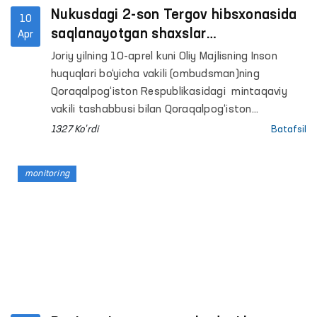
Nukusdagi 2-son Tergov hibsxonasida
10
saqlanayotgan shaxslar
Apr
chuqurlashtirilgan tibbiy ko‘rikdan
Joriy yilning 10-aprel kuni Oliy Majlisning Inson
o‘tkazildi
huquqlari bo‘yicha vakili (ombudsman)ning
Qoraqalpog‘iston Respublikasidagi mintaqaviy
vakili tashabbusi bilan Qoraqalpog‘iston
Respublikasi Sog‘liqni saqlash vazirligi bilan
1327 Ko'rdi
Batafsil
hamkorlikda Nukus shahrida joylashgan 2-son
Tergov hibsxonasida saqlanayotgan shaxslar
monitoring
uchun chuqurlashtirilgan profilaktik tibbiy ko‘rik
tashkil etildi.