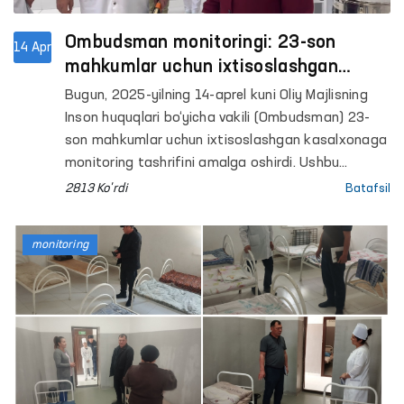
Ombudsman monitoringi: 23-son
14 Apr
mahkumlar uchun ixtisoslashgan
kasalxonada yaratilgan sharoitlar
Bugun, 2025-yilning 14-aprel kuni Oliy Majlisning
o‘rganildi
Inson huquqlari bo‘yicha vakili (Ombudsman) 23-
son mahkumlar uchun ixtisoslashgan kasalxonaga
monitoring tashrifini amalga oshirdi. Ushbu
kasalxonada o‘tgan yilning iyul oyida Ombudsman
2813 Ko'rdi
Batafsil
tavsiyasiga ko‘ra, 50 o‘rinli ayollar bo‘linmasining
ochilgan edi. Tashrif davomida ushbu bo‘linmaga
monitoring
zamonaviy med texnikalar olib kelingani va
mahkumalarga barcha tibbiy sharoitlar
yaratilganiga guvoh bo‘lindi.