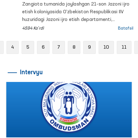
Zangiota tumanida joylashgan 21-son Jazoni ijro
etish koloniyasida O‘zbekiston Respublikasi IIV
huzuridagi Jazoni ijro etish departamenti,
O‘zbekiston Respublikasi Sog‘likni saqlash vazirligi,
4594 Ko'rdi
Batafsil
Oliy Majlisning Inson huquqlari bo‘yicha vakili
(ombudsman) hamda Oila va xotin-qizlar qo‘mitasi
Previous
4
5
6
7
8
9
10
11
bilan hamkorlikda jazo muddatini o‘tayotgan
mahkuma ayollar uchun chuqurlashtirilgan tibbiy
ko‘rik tashkil etildi.
Intervyu