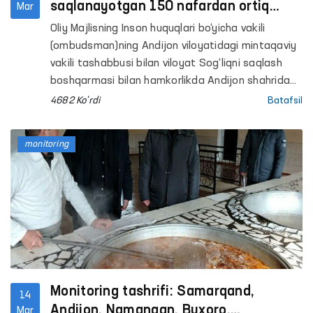
saqlanayotgan 150 nafardan ortiq
Mar
shaxslar tibbiy ko‘rikdan o‘tkazildi
Oliy Majlisning Inson huquqlari bo‘yicha vakili
(ombudsman)ning Andijon viloyatidagi mintaqaviy
vakili tashabbusi bilan viloyat Sog‘liqni saqlash
boshqarmasi bilan hamkorlikda Andijon shahrida
joylashgan 3-son tergov hibsxonasida
4682 Ko'rdi
Batafsil
chuqurlashtirilgan tibbiy ko‘rik tashkil etildi. Unda
hibsxonada saqlanayotgan 150 nafardan ortiq
monitoring
shaxslar tibbiy ko‘rikdan o‘tkazildi.
Monitoring tashrifi: Samarqand,
14
Andijon, Namangan, Buxoro,
Mar