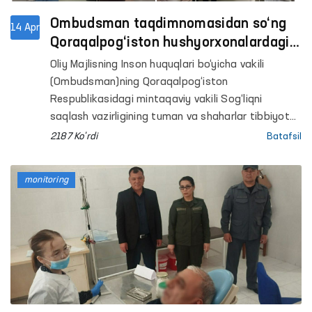
Ombudsman taqdimnomasidan so‘ng
14 Apr
Qoraqalpog‘iston hushyorxonalardagi
sharoitlar yaxshilandi
Oliy Majlisning Inson huquqlari bo‘yicha vakili
(Ombudsman)ning Qoraqalpog‘iston
Respublikasidagi mintaqaviy vakili Sog‘liqni
saqlash vazirligining tuman va shaharlar tibbiyot
birlashmalari tarkibida tashkil etilgan qator
2187 Ko'rdi
Batafsil
mastlik holatida bo‘lgan shaxslarga tibbiy yordam
ko‘rsatish tumanlararo punktlaridagi sharoitlarni
monitoring
o‘rgandi.