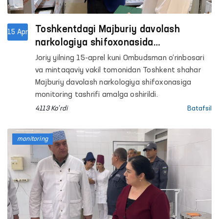
Toshkentdagi Majburiy davolash
15 Apr
narkologiya shifoxonasida
antisanitariya holatlari aniqlandi
Joriy yilning 15-aprel kuni Ombudsman o‘rinbosari
va mintaqaviy vakil tomonidan Toshkent shahar
Majburiy davolash narkologiya shifoxonasiga
monitoring tashrifi amalga oshirildi.
4113 Ko'rdi
Batafsil
monitoring