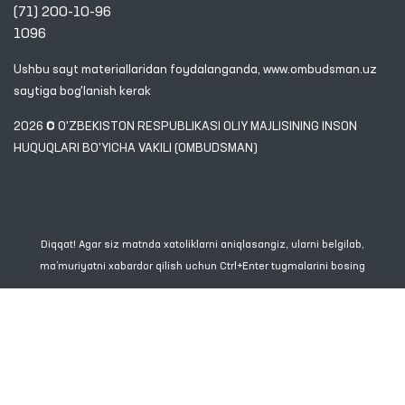
(71) 200-10-96
1096
Ushbu sayt materiallaridan foydalanganda,
www.ombudsman.uz
saytiga bog'lanish kerak
2026 © O'ZBEKISTON RESPUBLIKASI OLIY MAJLISINING INSON
HUQUQLARI BO'YICHA VAKILI (OMBUDSMAN)
Diqqat! Agar siz matnda xatoliklarni aniqlasangiz, ularni belgilab,
ma’muriyatni xabardor qilish uchun Ctrl+Enter tugmalarini bosing