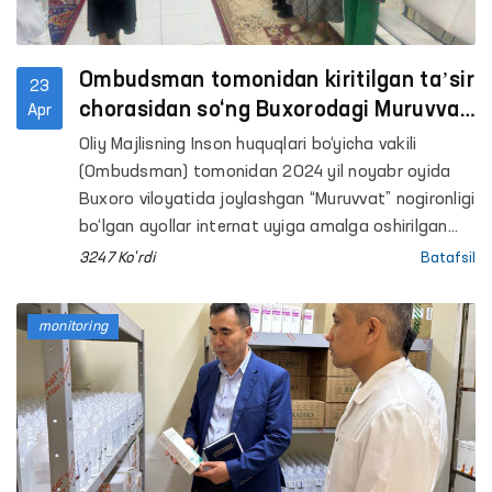
Ombudsman tomonidan kiritilgan taʼsir
23
chorasidan so‘ng Buxorodagi Muruvvat
Apr
uyini taʼmirlash uchun 176 mln so‘m
Oliy Majlisning Inson huquqlari bo‘yicha vakili
ajratildi
(Ombudsman) tomonidan 2024 yil noyabr oyida
Buxoro viloyatida joylashgan “Muruvvat” nogironligi
bo‘lgan ayollar internat uyiga amalga oshirilgan
monitoring tashrifi chog‘ida muassasada qator
3247 Ko'rdi
Batafsil
kamchiliklar aniqlangan edi.
monitoring