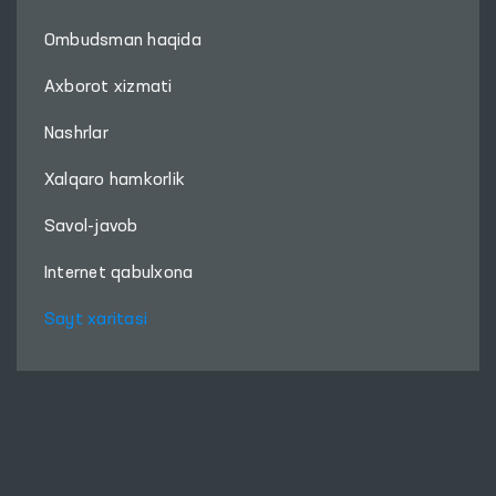
Ombudsman haqida
Axborot xizmati
Nashrlar
Xalqaro hamkorlik
Savol-javob
Internet qabulxona
Sayt xaritasi