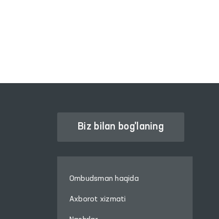
ko‘nglini ko‘tarish, doim
INTERAKTIV DAVLAT XIZMATLARI
davlat himoyasi va
YAGONA PORTALI
eʼtiborida ekanliklarini his
qilishiga hissa
qo‘shishdan iborat.
Biz bilan bog'laning
Ombudsman haqida
Axborot xizmati