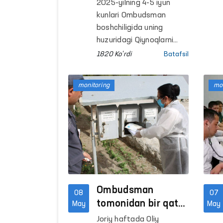
Farg‘onadagi
2025-yilning 4-5 iyun
harakatlanish
kunlari Ombudsman
erkinligi cheklangan
boshchiligida uning
shaxslar
huzuridagi Qiynoqlarni
oldini olish bo‘yicha MPM
saqlanadigan yopiq
1820 Ko'rdi
Batafsil
doirasida faoliyat
muassasalardagi
yurituvchi Jamoatchilik
sharoitlar o‘rganildi
monitoring
mon
guruhlari tomonidan
Farg‘onadagi qator
penitensiar
muassasalarga
monitoring tashriflari
amalga oshirildi.
Ombudsman
08
07
tomonidan bir qator
May
May
yopiq
Joriy haftada Oliy