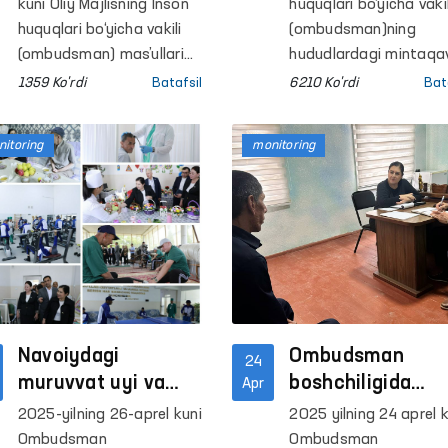
shaxslar
Ombudsman
kuni Oliy Majlisning Inson
huquqlari bo‘yicha vakil
saqlanadigan yopiq
monitoring
huquqlari bo‘yicha vakili
(ombudsman)ning
muassasalardagi
(ombudsman) mas’ullari
tashriflarida
hududlardagi mintaqa
Sirdaryo viloyati, Yangiyer
vakillari tomonidan o‘
sharoitlar o‘rganildi
qanday
1359 Ko'rdi
Batafsil
6210 Ko'rdi
Bat
shahridagi 8-son tergov
hafta davomida
kamchiliklar
hibsxonasiga monitoring
Samarqand, Jizzax,
aniqlandi?
itoring
monitoring
tashrifi amalga oshirildi.
Andijon, Namangan,
Tashrif davomida
Xorazm va Toshkent
mahkum va mahbuslarga
viloyatlari hamda
yaratilgan sharoitlar,
Toshkent shahrida
jumladan, oshxona, oziq-
joylashgan majburiy
ovqat mahsulotlarini
davolash hamda qato
saqlash va tibbiy
penetensiar
xizmatdan foydalanish
muassasalarga
holatlari hamda xo‘jalik
Navoiydagi
monitoring tashriflari
Ombudsman
24
ishlariga jalb etilgan
amalga oshirildi.
muruvvat uyi va
boshchiligida
Apr
mahkumlarning mehnat
jazoni ijro etish
Navoiydagi qator
2025-yilning 26-aprel kuni
2025 yilning 24 aprel k
sharoitlari o‘rganildi.
koloniyalaridagi
harakatlanish
Ombudsman
Ombudsman