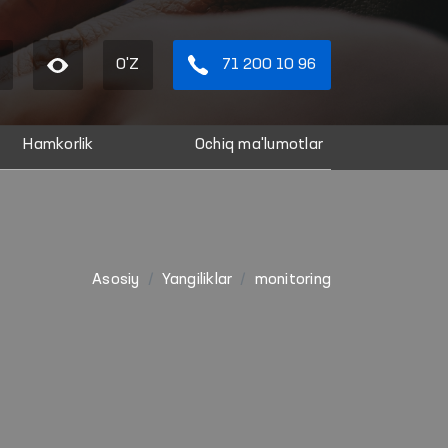
O'Z
71 200 10 96
Hamkorlik
Ochiq ma'lumotlar
Asosiy
Yangiliklar
monitoring