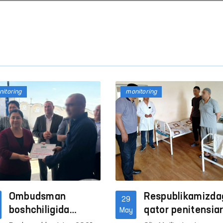
itoring
monitoring
Ombudsmanning bir kuni
“Ombudsman soati”: in
huquqlari bo‘yicha inter
darslar o‘tkazilmoqda
Davomi
Davomi
Ombudsman
Respublikamizda
29
boshchiligida
qator penitensia
May