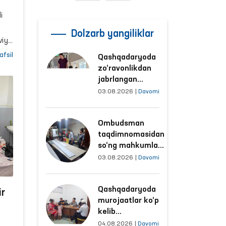
i
Dolzarb yangiliklar
viy
afsil
Qashqadaryoda
g
zo‘ravonlikdan
jabrlangan
ayolning holati
03.08.2026
|
Davomi
Ombudsman
and,
tomonidan
Ombudsman
o‘rganildi
taqdimnomasidan
lari
so‘ng mahkumlar
mehnat
03.08.2026
|
Davomi
qilayotgan
obyektlardagi
ldi.
Qashqadaryoda
sharoitlar
ir
murojaatlar ko‘p
yaxshilandi
kelib
tushayotgan
04.08.2026
|
Davomi