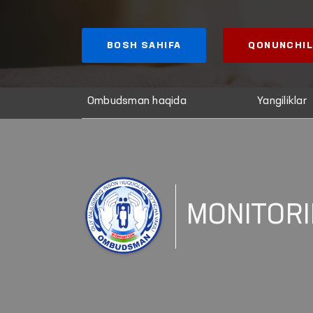
BOSH SAHIFA
QONUNCHIL
Ombudsman haqida
Yangiliklar
MONITOR