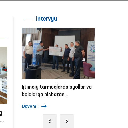
Intervyu
son
Ijtimoiy tarmoqlarda ayollar va
Ombudsmannin
aktiv
bolalarga nisbatan
zo‘ravonlikka qarshi kurashish
Davomi
Davomi
mexanizmlari
gi
‹
›
r