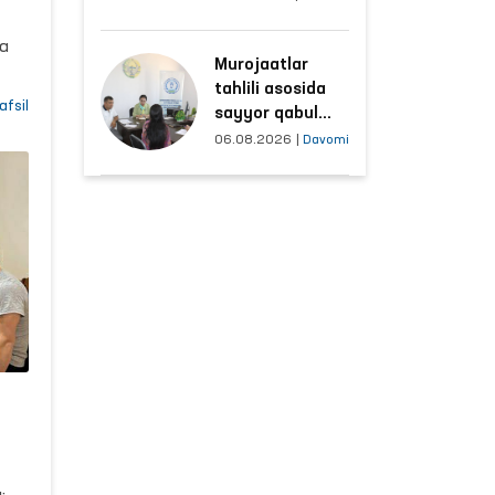
ldi
hududlar bilan
manzilli ishlash
ha
Murojaatlar
yo‘lga qo‘yildi
tahlili asosida
an
afsil
sayyor qabul
o‘tkaziladigan
06.08.2026
|
Davomi
mahallalar
agi
tanlanmoqda
yo