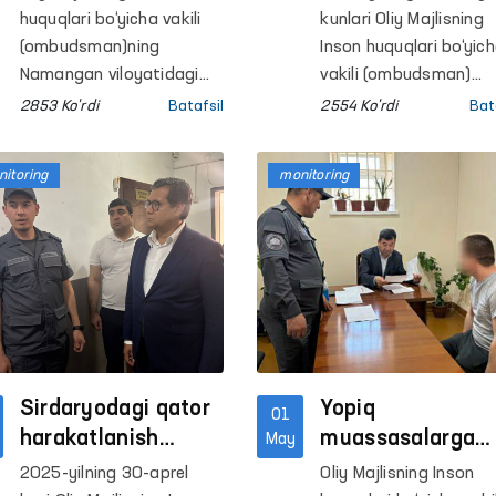
tizimini yo‘lga qo‘yish
ko‘rik hamda
sharoitlar o‘rgani
huquqlari bo‘yicha vakili
kunlari Oliy Majlisning
belgilangan.
sayyor qabul
(ombudsman)ning
Inson huquqlari bo‘yic
tashkil etildi
Namangan viloyatidagi
vakili (ombudsman)
mintaqaviy vakili
o‘rinbosari, Ombudsm
2853 Ko'rdi
Batafsil
2554 Ko'rdi
Bat
tashabbusi bilan
Kotibiyati xodimlari
Namangan viloyati
hamda uning
itoring
monitoring
Sog‘liqni saqlash
Surxondaryo viloyatid
boshqarmasi
mintaqaviy vakili
hamkorligida Uychi
tomonidan Surxondar
tumanidagi 6-son tergov
viloyatidagi bir qator
hibsxonasida
penitensiar
saqlanayotgan shaxslar
muassasalariga
uchun chuqurlashtirilgan
monitoring tashriflari
tibbiy ko‘rik o‘tkazildi.
amalga oshirildi.
Sirdaryodagi qator
Yopiq
01
harakatlanish
muassasalarga
May
erkinligi cheklangan
o‘tkazilgan
2025-yilning 30-aprel
Oliy Majlisning Inson