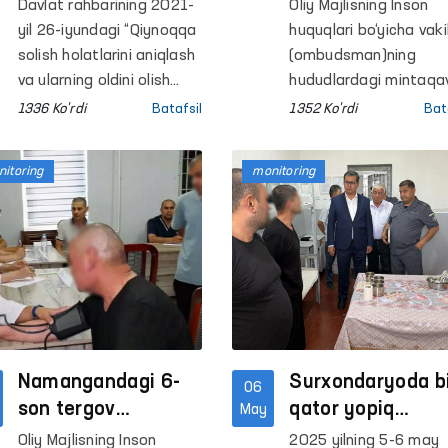
Qashqadaryodagi
muassasalarga
Davlat rahbarining 2021-
Oliy Majlisning Inson
harakatlanish
monitoring
yil 26-iyundagi “Qiynoqqa
huquqlari bo‘yicha vakil
erkinligi cheklangan
tashriflari davom
solish holatlarini aniqlash
(ombudsman)ning
yopiq
va ularning oldini olish
etmoqda
hududlardagi mintaqa
tizimini
vakillari tomonidan
muassasalardagi
1336 Ko'rdi
Batafsil
1352 Ko'rdi
Bat
takomillashtirishga doir
navbatdagi monitorin
sharoitlar o‘rganildi
qo‘shimcha chora-
tashriflari
itoring
monitoring
tadbirlar to‘g‘risida”gi
Qoraqalpog‘iston
Qarorida Oliy Majlisning
Respublikasi, Samarq
Inson huquqlari bo‘yicha
Sirdaryo, Xorazm va
vakili (ombudsman)
Buxoro viloyatlarida
qiynoqlarning oldini olish
joylashgan internat uy
maqsadida Jamoatchilik
hamda bir qator
vakillari bilan birgalikda
penitensiar
harakatlanish erkinligi
muassasalarida o‘tkazi
cheklangan shaxslar
Namangandagi 6-
Surxondaryoda b
06
saqlanadigan joylarga
son tergov
qator yopiq
May
monitoring tashriflari
hibsxonasida tibbiy
muassasalardagi
Oliy Majlisning Inson
2025 yilning 5-6 may