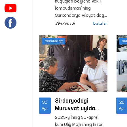
hibsxonasida
huquqlari bo‘yicha vakili
monitoring tashriflarini
saqlanayotgan
(ombudsman)ning
amalga oshirishdi.
shaxslar uchun
Surxondaryo viloyatidagi
mintaqaviy vakili 9-son
tashkil etildi
3947 Ko'rdi
Batafsil
tergov hibsxonasiga
amalga oshirgan
monitoring
mon
monitoring tashriflarida
mahbuslardan sog‘ligi
yuzasidan murojaatlar
kelib tushgan edi.
Sirdaryodagi
30
26
Muruvvat uyida
Apr
Apr
saqlanayotgan
2025-yilning 30-aprel
ayollar sharoiti
kuni Oliy Majlisning Inson