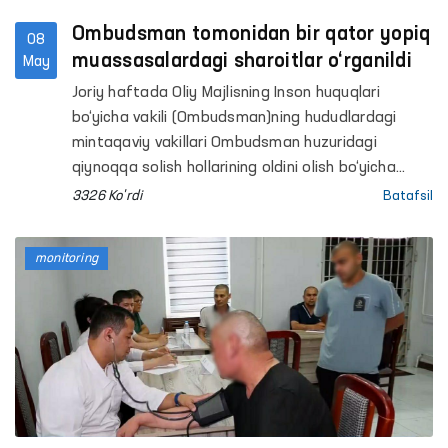
Ombudsman tomonidan bir qator yopiq
08
muassasalardagi sharoitlar o‘rganildi
May
Joriy haftada Oliy Majlisning Inson huquqlari
bo‘yicha vakili (Ombudsman)ning hududlardagi
mintaqaviy vakillari Ombudsman huzuridagi
qiynoqqa solish hollarining oldini olish bo‘yicha
Jamoatchilik guruhlari bilan Buxoro, Samarqand,
3326 Ko'rdi
Batafsil
Surxondaryo, Andijon, Xorazm viloyatlari va
Toshkent shahrida joylashgan bir qator
monitoring
harakatlanish erkinligi cheklangan shaxslar
saqlanadigan yopiq muassasalarga monitoring
tashriflarini amalga oshirishdi.