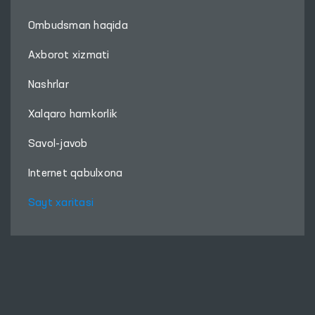
Ombudsman haqida
Axborot xizmati
Nashrlar
Xalqaro hamkorlik
Savol-javob
Internet qabulxona
Sayt xaritasi