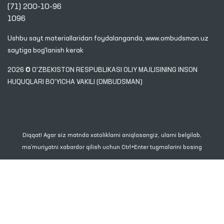
(71) 200-10-96
1096
Ushbu sayt materiallaridan foydalanganda,
www.ombudsman.uz
saytiga bog'lanish kerak
2026 © O'ZBEKISTON RESPUBLIKASI OLIY MAJLISINING INSON
HUQUQLARI BO'YICHA VAKILI (OMBUDSMAN)
Diqqat! Agar siz matnda xatoliklarni aniqlasangiz, ularni belgilab,
ma’muriyatni xabardor qilish uchun Ctrl+Enter tugmalarini bosing