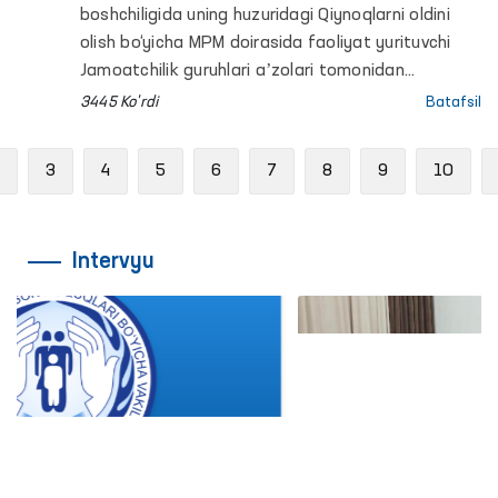
yopiq muassasalardagi sharoitlar
boshchiligida uning huzuridagi Qiynoqlarni oldini
o‘rganildi
olish bo‘yicha MPM doirasida faoliyat yurituvchi
Jamoatchilik guruhlari aʼzolari tomonidan
Navoiydagi qator penitensiar muassasalarga
3445 Ko'rdi
Batafsil
monitoring tashriflari amalga oshirildi.
Jarayonlarda OAV vakillari ham ishtirok etishdi.
Previous
3
4
5
6
7
8
9
10
Intervyu