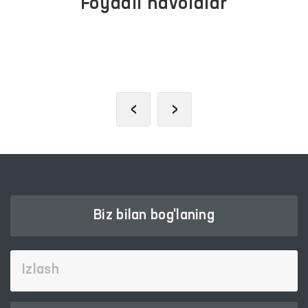
Foydali havolalar
PREZIDENTNING RASMIY
VEB-SAYTI
‹
›
Biz bilan bog'laning