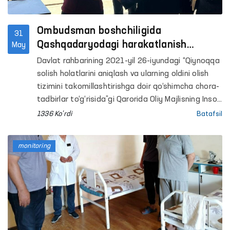
Ombudsman boshchiligida
31
Qashqadaryodagi harakatlanish
May
erkinligi cheklangan yopiq
Davlat rahbarining 2021-yil 26-iyundagi “Qiynoqqa
muassasalardagi sharoitlar o‘rganildi
solish holatlarini aniqlash va ularning oldini olish
tizimini takomillashtirishga doir qo‘shimcha chora-
tadbirlar to‘g‘risida”gi Qarorida Oliy Majlisning Inson
huquqlari bo‘yicha vakili (ombudsman)
1336 Ko'rdi
Batafsil
qiynoqlarning oldini olish maqsadida Jamoatchilik
vakillari bilan birgalikda harakatlanish erkinligi
monitoring
cheklangan shaxslar saqlanadigan joylarga
monitoring tashriflari tizimini yo‘lga qo‘yish
belgilangan.