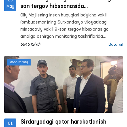
05
son tergov hibsxonasida
May
saqlanayotgan shaxslar uchun tashkil
Oliy Majlisning Inson huquqlari bo‘yicha vakili
etildi
(ombudsman)ning Surxondaryo viloyatidagi
mintaqaviy vakili 9-son tergov hibsxonasiga
amalga oshirgan monitoring tashriflarida
mahbuslardan sog‘ligi yuzasidan murojaatlar kelib
3945 Ko'rdi
Batafsil
tushgan edi.
monitoring
Sirdaryodagi qator harakatlanish
01