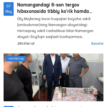
Namangandagi 6-son tergov
07
hibsxonasida tibbiy ko‘rik hamda
May
sayyor qabul tashkil etildi
Oliy Majlisning Inson huquqlari bo‘yicha vakili
(ombudsman)ning Namangan viloyatidagi
mintaqaviy vakili tashabbusi bilan Namangan
viloyati Sog‘liqni saqlash boshqarmasi
hamkorligida Uychi tumanidagi 6-son tergov
2849 Ko'rdi
Batafsil
hibsxonasida saqlanayotgan shaxslar uchun
chuqurlashtirilgan tibbiy ko‘rik o‘tkazildi.
monitoring