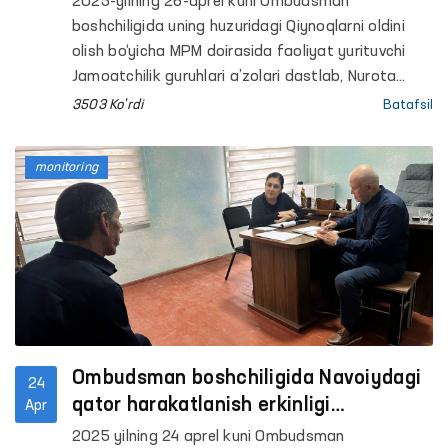
2025-yilning 26-aprel kuni Ombudsman
boshchiligida uning huzuridagi Qiynoqlarni oldini
olish bo‘yicha MPM doirasida faoliyat yurituvchi
Jamoatchilik guruhlari a’zolari dastlab, Nurota
“Muruvvat” nogironligi bo‘lgan shaxslar uchun
3503 Ko'rdi
Batafsil
erkaklar internat uyiga monitoring tashrifini
amalga oshirishdi. Unda shuningdek, Oliy Majlis
monitoring
Senati a’zosi, tuman va viloyat kengashi
deputatlari va OAV vakillari ham ishtirok etishdi.
Ombudsman boshchiligida Navoiydagi
24
qator harakatlanish erkinligi
Apr
cheklangan shaxslar saqlanadigan
2025 yilning 24 aprel kuni Ombudsman