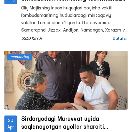
qanday kamchiliklar aniqlandi?
Oliy Majlisning Inson huquqlari bo‘yicha vakili
(ombudsman)ning hududlardagi mintaqaviy
vakillari tomonidan o‘tgan hafta davomida
Samarqand, Jizzax, Andijon, Namangan, Xorazm va
Toshkent viloyatlari hamda Toshkent shahrida
6210 Ko'rdi
Batafsil
joylashgan majburiy davolash hamda qator
penetensiar muassasalarga monitoring tashriflari
monitoring
amalga oshirildi.
Sirdaryodagi Muruvvat uyida
30
saqlanayotgan ayollar sharoiti
Apr