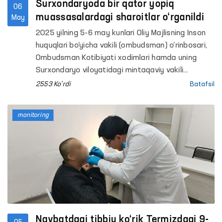
Surxondaryoda bir qator yopiq
06
muassasalardagi sharoitlar o‘rganildi
May
2025 yilning 5-6 may kunlari Oliy Majlisning Inson
huquqlari bo‘yicha vakili (ombudsman) o‘rinbosari,
Ombudsman Kotibiyati xodimlari hamda uning
Surxondaryo viloyatidagi mintaqaviy vakili
tomonidan Surxondaryo viloyatidagi bir qator
2553 Ko'rdi
Batafsil
penitensiar muassasalariga monitoring tashriflari
amalga oshirildi.
monitoring
Navbatdagi tibbiy ko‘rik Termizdagi 9-