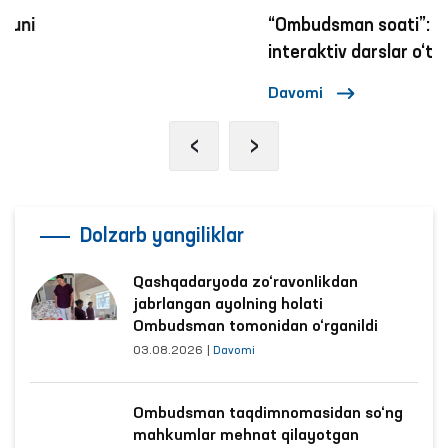
“Ombudsman soati”: inson huquqlari bo‘yicha
interaktiv darslar o‘tkazilmoqda
Davomi
‹
›
Dolzarb yangiliklar
Qashqadaryoda zo‘ravonlikdan
jabrlangan ayolning holati
Ombudsman tomonidan o‘rganildi
03.08.2026
|
Davomi
Ombudsman taqdimnomasidan so‘ng
mahkumlar mehnat qilayotgan