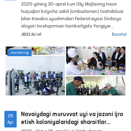
o‘rganildi
2025-yilning 30-aprel kuni Oliy Majlisning Inson
huquqlari bo‘yicha vakili (ombudsman) tashabbusi
bilan Kasaba uyushmalari Federatsiyasi Sirdaryo
viloyati boshqarmasi hamkorligida Yangiyer
shahridagi “Muruvvat” nogironligi bo‘lgan ayollar
3631 Ko'rdi
Batafsil
uchun internat uyiga monitoring tashrifi amalga
oshirildi. Ushbu tashrifdan ko‘zlangan asosiy
monitoring
maqsad ushbu muassasada yashayotgan
ayollarga yaratilgan sharoitlar bilan tanishish bilan
birga ularni holidan xabar olish, ko‘nglini ko‘tarish,
doim davlat himoyasi va eʼtiborida ekanliklarini his
qilishiga hissa qo‘shishdan iborat.
Navoiydagi muruvvat uyi va jazoni ijro
26
etish koloniyalaridagi sharoitlar
Apr
o‘rganildi