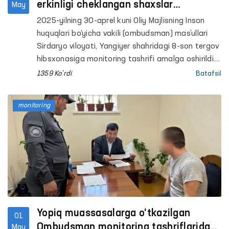
erkinligi cheklangan shaxslar
May
saqlanadigan yopiq muassasalardagi
2025-yilning 30-aprel kuni Oliy Majlisning Inson
sharoitlar o‘rganildi
huquqlari bo‘yicha vakili (ombudsman) mas’ullari
Sirdaryo viloyati, Yangiyer shahridagi 8-son tergov
hibsxonasiga monitoring tashrifi amalga oshirildi.
Tashrif davomida mahkum va mahbuslarga
1359 Ko'rdi
Batafsil
yaratilgan sharoitlar, jumladan, oshxona, oziq-
ovqat mahsulotlarini saqlash va tibbiy xizmatdan
monitoring
foydalanish holatlari hamda xo‘jalik ishlariga jalb
etilgan mahkumlarning mehnat sharoitlari
o‘rganildi.
Yopiq muassasalarga o‘tkazilgan
01
Ombudsman monitoring tashriflarida
May