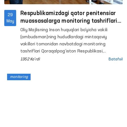
Respublikamizdagi qator penitensiar
29
muassasalarga monitoring tashriflari
May
davom etmoqda
Oliy Majlisning Inson huquqlari bo‘yicha vakili
(ombudsman)ning hududlardagi mintaqaviy
vakillari tomonidan navbatdagi monitoring
tashriflari Qoraqalpog‘iston Respublikasi,
Samarqand, Sirdaryo, Xorazm va Buxoro
1352 Ko'rdi
Batafsil
viloyatlarida joylashgan internat uylari hamda bir
qator penitensiar muassasalarida o‘tkazildi.
monitoring