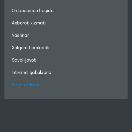
Ombudsman haqida
Axborot xizmati
Nashrlar
Xalqaro hamkorlik
Savol-javob
Internet qabulxona
Sayt xaritasi