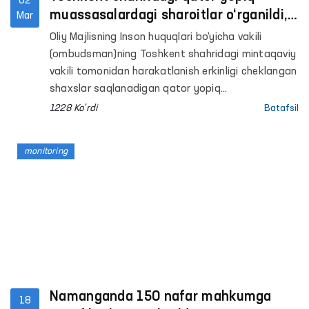
02
muassasalardagi sharoitlar o‘rganildi,
Mar
murojaatlar qabul qilindi
Oliy Majlisning Inson huquqlari bo‘yicha vakili
(ombudsman)ning Toshkent shahridagi mintaqaviy
vakili tomonidan harakatlanish erkinligi cheklangan
shaxslar saqlanadigan qator yopiq
muassasalarda monitoring tashriflari amalga
1228 Ko'rdi
Batafsil
oshirildi.
monitoring
Namanganda 150 nafar mahkumga
18