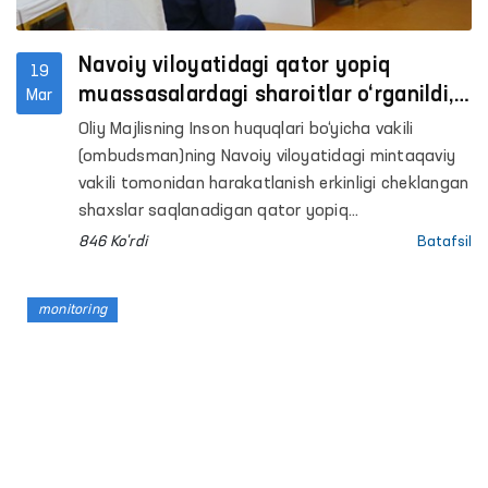
Navoiy viloyatidagi qator yopiq
19
muassasalardagi sharoitlar o‘rganildi,
Mar
murojaatlar qabul qilindi
Oliy Majlisning Inson huquqlari bo‘yicha vakili
(ombudsman)ning Navoiy viloyatidagi mintaqaviy
vakili tomonidan harakatlanish erkinligi cheklangan
shaxslar saqlanadigan qator yopiq
muassasalarda monitoring tashriflari amalga
846 Ko'rdi
Batafsil
oshirildi.
monitoring