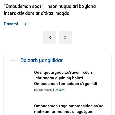
“Ombudsman soati”: inson huquqlari bo‘yicha
interaktiv darslar o‘tkazilmoqda
Davomi
‹
›
Dolzarb yangiliklar
Qashqadaryoda zo‘ravonlikdan
jabrlangan ayolning holati
Ombudsman tomonidan o‘rganildi
03.08.2026
|
Davomi
Ombudsman taqdimnomasidan so‘ng
mahkumlar mehnat qilayotgan