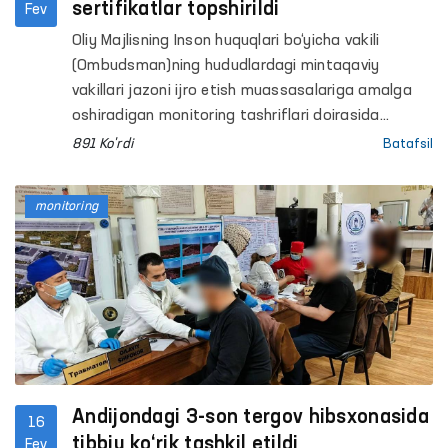
sertifikatlar topshirildi
Fev
Oliy Majlisning Inson huquqlari bo‘yicha vakili
(Ombudsman)ning hududlardagi mintaqaviy
vakillari jazoni ijro etish muassasalariga amalga
oshiradigan monitoring tashriflari doirasida
mahkumlarga yaratilgan sharoitlarni o‘rganish
891 Ko'rdi
Batafsil
bilan bir qatorda, ularning ozodlikka chiqqanidan
so‘ng jamiyatga moslashuvini yengillashtirishga
monitoring
qaratilgan tadbirlarga ham eʼtibor qaratib
kelmoqda.
Andijondagi 3-son tergov hibsxonasida
16
tibbiy ko‘rik tashkil etildi
Fev