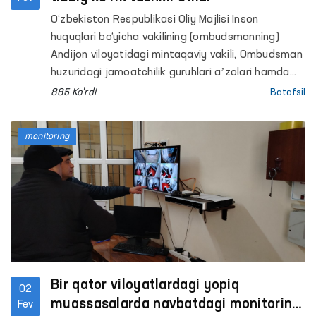
O‘zbekiston Respublikasi Oliy Majlisi Inson
huquqlari bo‘yicha vakilining (ombudsmanning)
Andijon viloyatidagi mintaqaviy vakili, Ombudsman
huzuridagi jamoatchilik guruhlari aʼzolari hamda
Xalq deputatlari Andijon viloyati Kengashi
885 Ko'rdi
Batafsil
deputatlari tomonidan 3-son tergov hibsxonasiga
monitoring tashrifi amalga oshirildi.
monitoring
Bir qator viloyatlardagi yopiq
02
muassasalarda navbatdagi monitoring
Fev