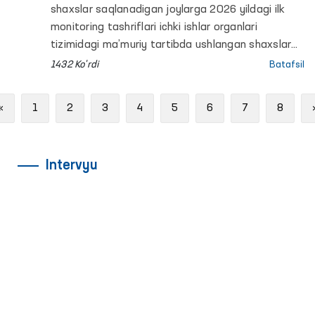
shaxslar saqlanadigan joylarga 2026 yildagi ilk
monitoring tashriflari ichki ishlar organlari
tizimidagi ma’muriy tartibda ushlangan shaxslar
saqlanadigan muassasalardan boshlandi.
1432 Ko'rdi
Batafsil
Previous
«
1
2
3
4
5
6
7
8
Intervyu