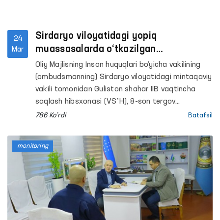
Sirdaryo viloyatidagi yopiq
24
muassasalarda o‘tkazilgan
Mar
monitoringlarda ayrim kamchiliklar
Oliy Majlisning Inson huquqlari bo‘yicha vakilining
aniqlandi - Ombudsman
(ombudsmanning) Sirdaryo viloyatidagi mintaqaviy
vakili tomonidan Guliston shahar IIB vaqtincha
saqlash hibsxonasi (VSʼH), 8-son tergov
hibsxonasi (TH), Respublika ixtisoslashtirilgan
786 Ko'rdi
Batafsil
ruhiy salomatlik ilmiy-amaliy tibbiyot markazining
psixiatriya bo‘yicha Sirdaryo viloyati filiali, Sirdaryo
monitoring
“Muruvvat” nogironligi bo‘lgan shaxslar uchun
ayollar internat uyi hamda Maʼmuriy qamoqqa
olingan shaxslarni qabul qilish va saqlash uchun
mo‘ljallangan maxsus qabulxonaga monitoring
tashriflari amalga oshirildi.