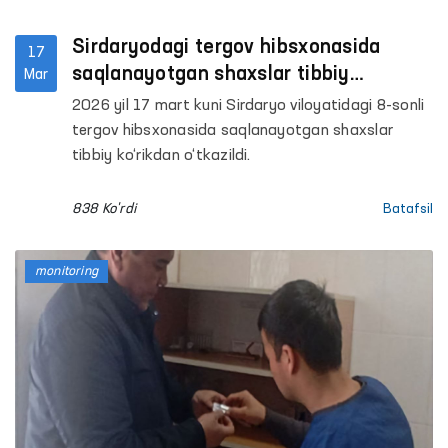
Sirdaryodagi tergov hibsxonasida
17
saqlanayotgan shaxslar tibbiy
Mar
ko‘rikdan o‘tkazildi
2026 yil 17 mart kuni Sirdaryo viloyatidagi 8-sonli
tergov hibsxonasida saqlanayotgan shaxslar
tibbiy ko‘rikdan o‘tkazildi.
838 Ko'rdi
Batafsil
monitoring