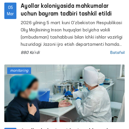
son tarbiya koloniyasi, Nurafshon shahrida
Ayollar koloniyasida mahkumalar
05
joylashgan muayyan yashash joyiga ega
uchun bayram tadbiri tashkil etildi
Mar
bo‘lmagan shaxslarni reabilitatsiya qilish
2026 yilning 5 mart kuni O‘zbekiston Respublikasi
markaziga, Maʼmuriy qamoqqa olingan shaxslarni
Oliy Majlisining Inson huquqlari bo‘yicha vakili
saqlash uchun mo‘ljallangan Maxsus qabulxonaga
(ombudsman) tashabbusi bilan Ichki ishlar vazirligi
monitoring tashriflari amalga oshirildi.
huzuridagi Jazoni ijro etish departamenti hamda
O‘zbekiston Nogironlar jamiyati hamkorligida 8
880 Ko'rdi
Batafsil
mart — Xalqaro xotin-qizlar bayrami munosabati
bilan Toshkent viloyatidagi 21-sonli jazoni ijro
monitoring
etish koloniyasida jazo muddatini o‘tayotgan
mahkumalar uchun bayram tadbiri tashkil etildi.