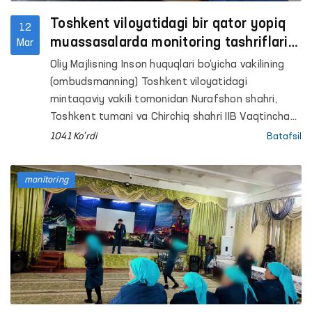
Toshkent viloyatidagi bir qator yopiq
12
muassasalarda monitoring tashriflari
Mar
o‘tkazildi
Oliy Majlisning Inson huquqlari bo‘yicha vakilining
(ombudsmanning) Toshkent viloyatidagi
mintaqaviy vakili tomonidan Nurafshon shahri,
Toshkent tumani va Chirchiq shahri IIB Vaqtincha
saqlash hibsxonasi (VSʼH), Toshkent, Chirchiq va
1041 Ko'rdi
Batafsil
Bo‘ka tumanlaridagi mastlik holatida bo‘lgan
shaxslarga tibbiy yordam ko‘rsatish tumanlararo
monitoring
punktlari (hushyorxona), Bo‘stonliq tumanidagi 7-
sonli jazoni ijro etish koloniyasi, Chirchiq shahridagi
13-sonli jazoni ijro etish muassasasi, Olmaliq,
Ohangaron shaharlari hamda Sergeli, Yangi Hayot,
Ohangaron, Yuqori-Chirchiq, Zangiota, Bo‘ka
tumanlaridagi 42-, 50-, 49-, 44-, 48-, 47-, 43 va 46-
son manzil-koloniyalari hamda shartnoma
obyektlari shuningdek, Zangiota tumanidagi 24-