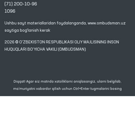
(71) 200-10-96
1096
Ushbu sayt materiallaridan foydalanganda,
www.ombudsman.uz
saytiga bog'lanish kerak
2026 © O'ZBEKISTON RESPUBLIKASI OLIY MAJLISINING INSON
HUQUQLARI BO'YICHA VAKILI (OMBUDSMAN)
Diqqat! Agar siz matnda xatoliklarni aniqlasangiz, ularni belgilab,
ma’muriyatni xabardor qilish uchun Ctrl+Enter tugmalarini bosing