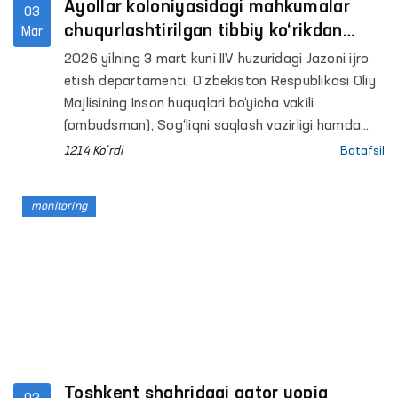
Ayollar koloniyasidagi mahkumalar
03
chuqurlashtirilgan tibbiy ko‘rikdan
Mar
o‘tkazildi
2026 yilning 3 mart kuni IIV huzuridagi Jazoni ijro
etish departamenti, O‘zbekiston Respublikasi Oliy
Majlisining Inson huquqlari bo‘yicha vakili
(ombudsman), Sog‘liqni saqlash vazirligi hamda
O‘zbekiston “Adolat” sotsial-demokratik partiyasi
1214 Ko'rdi
Batafsil
hamkorligida 21-sonli jazoni ijro etish koloniyasida
jazo muddatini o‘tayotgan mahkumalar uchun
monitoring
tibbiy ko‘rik tashkil etildi.
Toshkent shahridagi qator yopiq