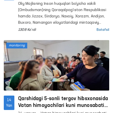
tashriflari amalga oshirildi
Oliy Majlisning Inson huquqlari bo‘yicha vakili
(Ombudsman)ning Qoraqalpog‘iston Respublikasi
hamda Jizzax, Sirdaryo, Navoiy, Xorazm, Andijon,
Buxoro, Namangan viloyatlaridagi mintaqaviy
vakillari tomonidan harakatlanish erkinligi
1308 Ko'rdi
Batafsil
cheklangan shaxslar saqlanadigan qator yopiq
muassasalarda monitoring tashriflari amalga
monitoring
oshirildi.
Qarshidagi 5-sonli tergov hibsxonasida
14
Vatan himoyachilari kuni munosabati
Yan
bilan tadbir o‘tkazildi