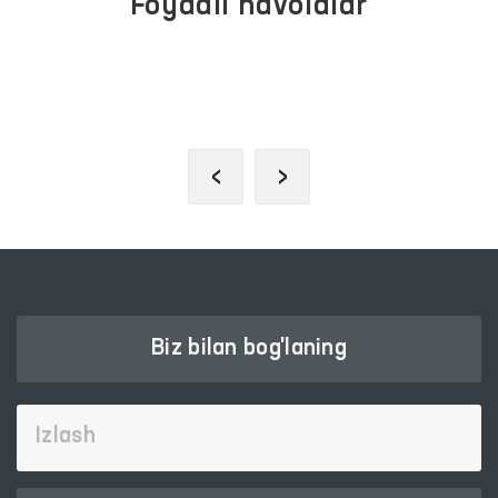
Foydali havolalar
PREZIDENTNING RASMIY
VEB-SAYTI
‹
›
Biz bilan bog'laning