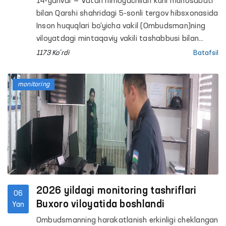
14-yanvar — Vatan himoyachilari kuni munosabati
bilan Qarshi shahridagi 5-sonli tergov hibsxonasida
Inson huquqlari bo‘yicha vakil (Ombudsman)ning
viloyatdagi mintaqaviy vakili tashabbusi bilan
huquqiy-ma’rifiy targ‘ibot tadbiri tashkil etildi.
1173 Ko'rdi
Batafsil
monitoring
2026 yildagi monitoring tashriflari
06
Buxoro viloyatida boshlandi
Yan
Ombudsmanning harakatlanish erkinligi cheklangan